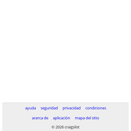
ayuda
seguridad
privacidad
condiciones
acerca de
aplicación
mapa del sitio
© 2026 craigslist