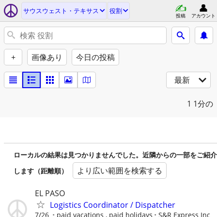
サウスウェスト・テキサス
役割
投稿
アカウント
+
画像あり
今日の投稿
最新
1
1分の
ローカルの結果は見つかりませんでした。近隣からの一部をご紹介
より広い範囲を検索する
します（距離順）
EL PASO
Logistics Coordinator / Dispatcher
7/26
paid vacations , paid holidays
S&R Express Inc