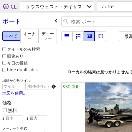
CL
サウスウェスト・テキサス
autos
ボート
オーナ
ディー
すべて
最
ー
ラー
タイトルのみ検索
画像あり
今日の投稿
hide duplicates
ローカルの結果は見つかりません
場所から数マイル
$30,000

地図を使用...
価格
無料
$
– $
メーカーと型式