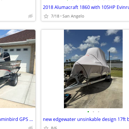
7/18
San Angelo
•
•
•
18' 2011 Tracker Deep-V | Humminbird GPS | Turnkey 235712
8/6