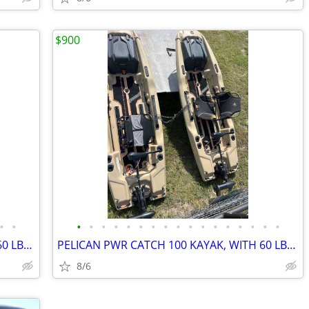
$900
•
•
•
•
•
•
•
•
•
•
•
•
•
•
•
•
•
•
•
PELICAN PWR 100 CATCH KAYAK, WITH 60 LBS THRUST TROLLING MOTOR
PELICAN PWR CATCH 100 KAYAK, WITH 60 LBS THRUST TROLLING MOTOR
8/6