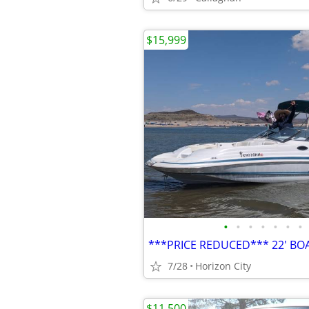
$15,999
•
•
•
•
•
•
•
***PRICE REDUCED*** 22' BO
7/28
Horizon City
$11,500