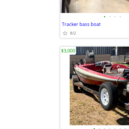
•
•
•
•
Tracker bass boat
8/2
$3,000
•
•
•
•
•
•
•