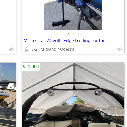
•
•
•
Minnkota “24 volt” Edge trolling motor
8/2
Midland / Odessa
$28,000