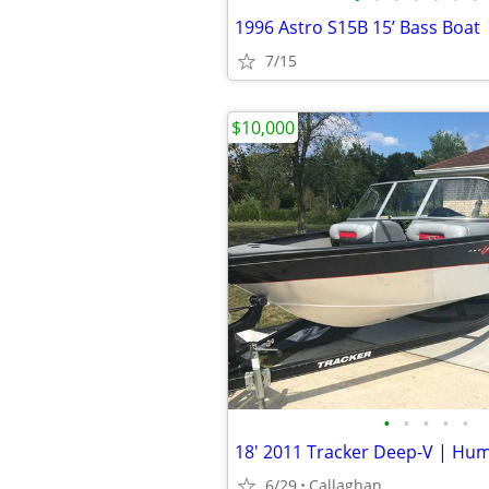
1996 Astro S15B 15’ Bass Boat
7/15
$10,000
•
•
•
•
•
6/29
Callaghan