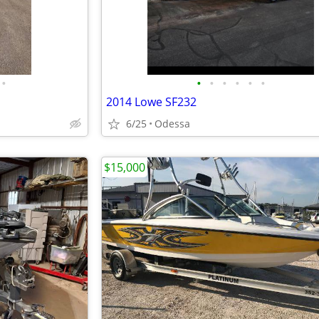
•
•
•
•
•
•
•
2014 Lowe SF232
6/25
Odessa
$15,000