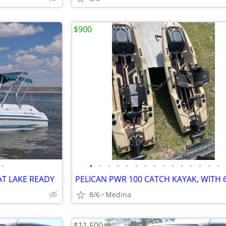
$900
•
•
•
•
•
•
•
•
•
•
•
•
•
•
•
•
AT LAKE READY
8/6
Medina
$11,500