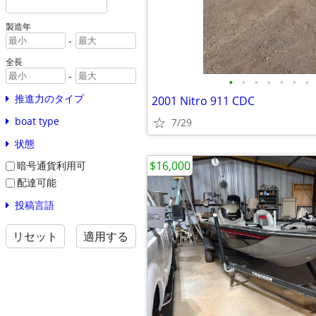
製造年
-
全長
-
•
•
•
•
•
•
•
推進力のタイプ
2001 Nitro 911 CDC
boat type
7/29
状態
$16,000
暗号通貨利用可
配達可能
投稿言語
リセット
適用する