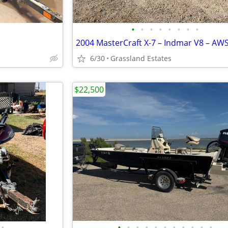
•
•
•
•
•
•
•
•
6/30
Grassland Estates
$22,500
•
•
•
•
•
•
•
•
•
•
•
•