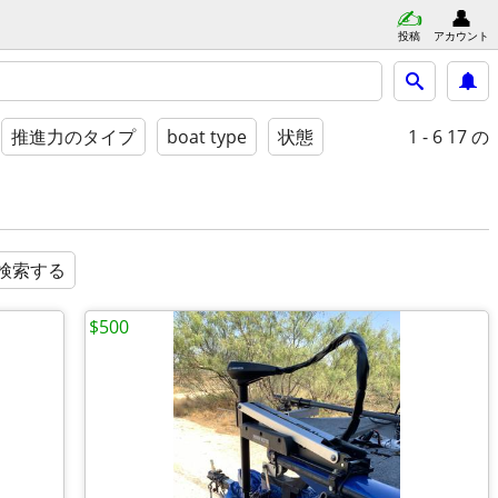
投稿
アカウント
1 - 6
17 の
推進力のタイプ
boat type
状態
検索する
$500