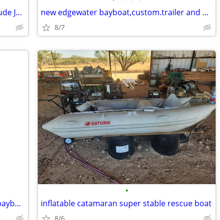
2018 Alumacraft 1860 with 105HP Evinrude JET Outboard
new edgewater bayboat,custom.trailer and aluminum top
8/7
•
new edgewater unsinkable design 17ft bayboat
inflatable catamaran super stable rescue boat
8/6