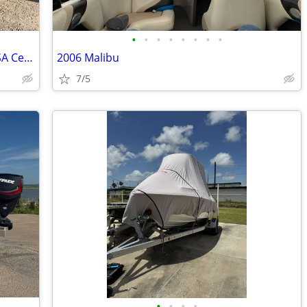
•
•
•
•
•
•
•
•
2004 MasterCraft X-7 – Indmar V8 – AWSA Certified 807712
2006 Malibu
7/5
•
•
•
•