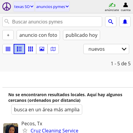
texas SO
anuncios pymes
anúnciate
cuenta
+
anuncio con foto
publicado hoy
nuevos
1 - 5
de 5
No se encontraron resultados locales. Aquí hay algunos
cercanos (ordenados por distancia)
busca en un área más amplia
Pecos, Tx
Cruz Cleaning Service