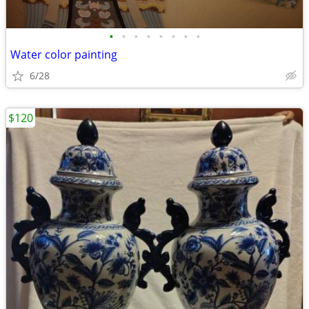
•
•
•
•
•
•
•
•
Water color painting
6/28
$120