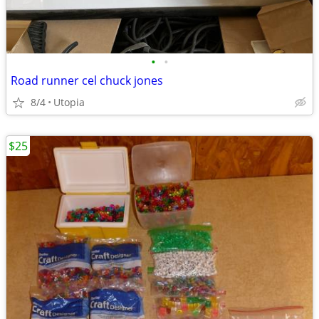
•
•
Road runner cel chuck jones
8/4
Utopia
$25