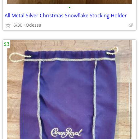
•
All Metal Silver Christmas Snowflake Stocking Holder
6/30
Odessa
$3