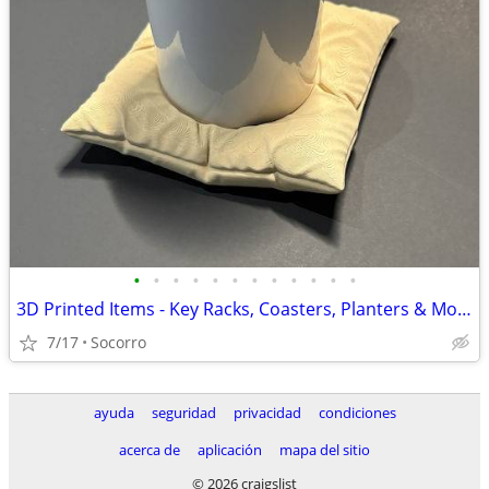
•
•
•
•
•
•
•
•
•
•
•
•
3D Printed Items - Key Racks, Coasters, Planters & More
7/17
Socorro
ayuda
seguridad
privacidad
condiciones
acerca de
aplicación
mapa del sitio
© 2026 craigslist