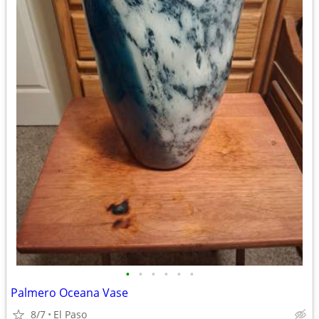
•
•
•
•
•
•
Palmero Oceana Vase
8/7
El Paso