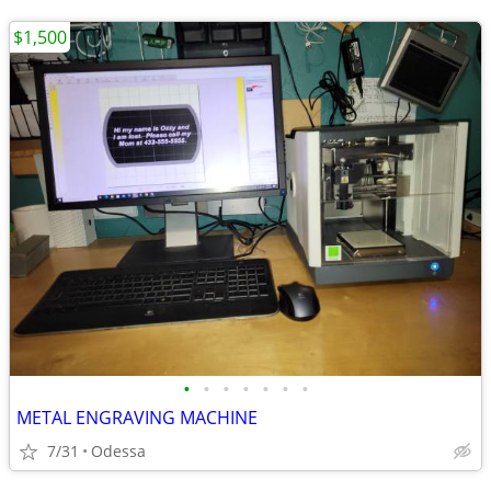
$1,500
•
•
•
•
•
•
•
METAL ENGRAVING MACHINE
7/31
Odessa