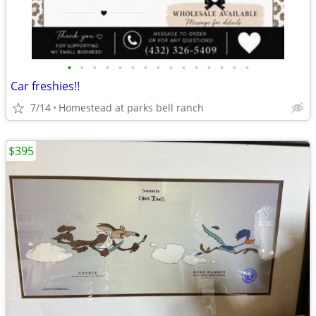
•
•
•
•
•
•
•
•
•
•
•
•
•
•
•
Car freshies!!
7/14
Homestead at parks bell ranch
$395