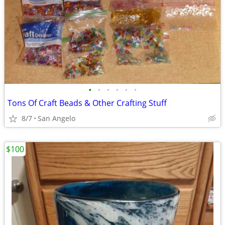
•
•
•
•
•
•
Tons Of Craft Beads & Other Crafting Stuff
8/7
San Angelo
$100