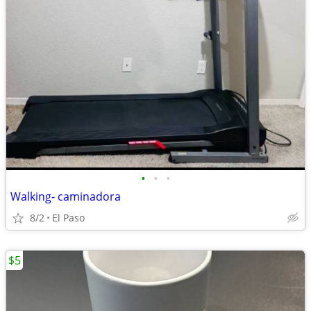
•
•
•
Walking- caminadora
8/2
El Paso
$5