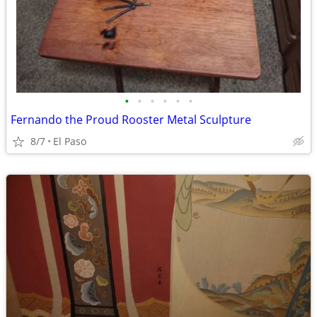
•
•
•
•
•
•
Fernando the Proud Rooster Metal Sculpture
8/7
El Paso