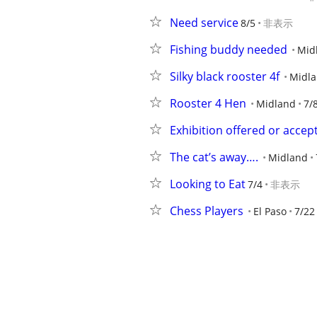
Need service
8/5
非表示
Fishing buddy needed
Mid
Silky black rooster 4f
Midl
Rooster 4 Hen
Midland
7/
Exhibition offered or accep
The cat’s away….
Midland
Looking to Eat
7/4
非表示
Chess Players
El Paso
7/22