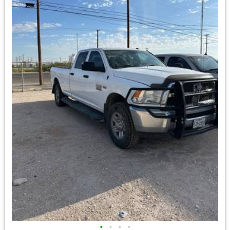
•
•
•
•