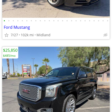
•
•
•
•
•
•
•
•
•
•
•
•
•
•
•
•
•
•
•
•
•
•
•
•
Ford Mustang
7/27
102k mi
Midland
$25,850
$485/mo