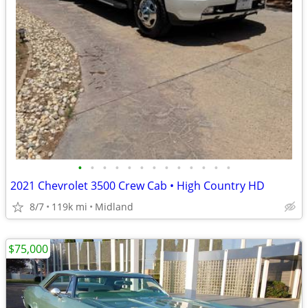
•
•
•
•
•
•
•
•
•
•
•
•
•
2021 Chevrolet 3500 Crew Cab • High Country HD
8/7
119k mi
Midland
$75,000