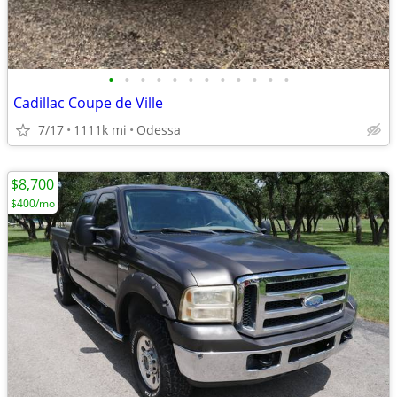
•
•
•
•
•
•
•
•
•
•
•
•
Cadillac Coupe de Ville
7/17
1111k mi
Odessa
$8,700
$400/mo