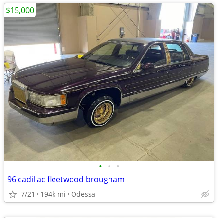
$15,000
•
•
•
96 cadillac fleetwood brougham
7/21
194k mi
Odessa