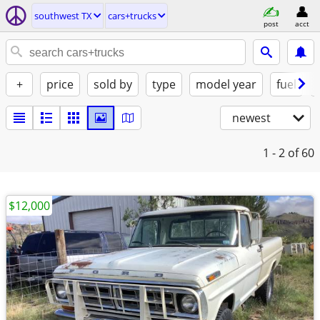
southwest TX
cars+trucks
post
acct
+
price
sold by
type
model year
fuel
newest
1 - 2
of 60
$12,000