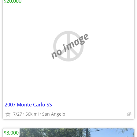
$20,000
no image
2007 Monte Carlo SS
7/27
56k mi
San Angelo
$3,000