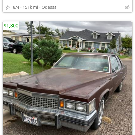
8/4
151k mi
Odessa
$1,800