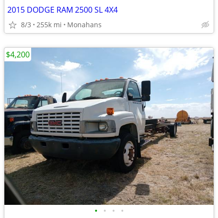
2015 DODGE RAM 2500 SL 4X4
8/3
255k mi
Monahans
$4,200
•
•
•
•