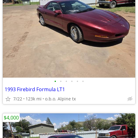
•
•
•
•
•
•
1993 Firebird Formula LT1
7/22
123k mi
o.b.o. Alpine tx
$4,000