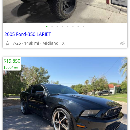
•
•
•
•
•
•
•
•
2005 Ford-350 LARIET
7/25
148k mi
Midland TX
$19,850
$300/mo