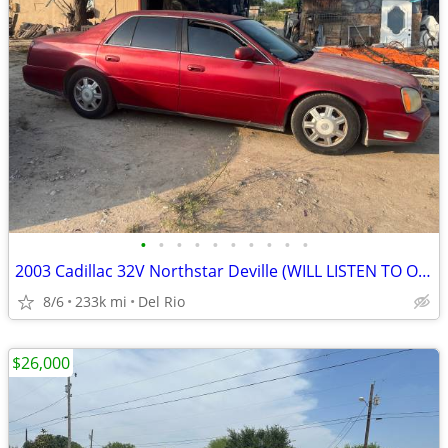
•
•
•
•
•
•
•
•
•
•
2003 Cadillac 32V Northstar Deville (WILL LISTEN TO OFFERS)
8/6
233k mi
Del Rio
$26,000