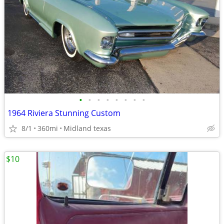
•
•
•
•
•
•
•
•
1964 Riviera Stunning Custom
8/1
360mi
Midland texas
$10