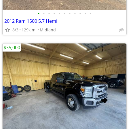
•
•
•
•
•
•
•
•
•
•
•
2012 Ram 1500 5.7 Hemi
8/3
129k mi
Midland
$35,000