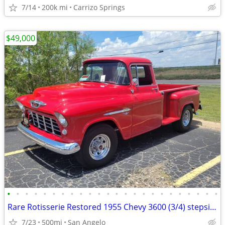
7/14
200k mi
Carrizo Springs
$49,000
•
•
•
•
•
•
•
•
•
•
•
•
•
•
•
•
•
•
•
•
•
•
•
•
Rare Rotisserie Restored 1955 Chevy 3600 (3/4) stepside pick up
7/23
500mi
San Angelo