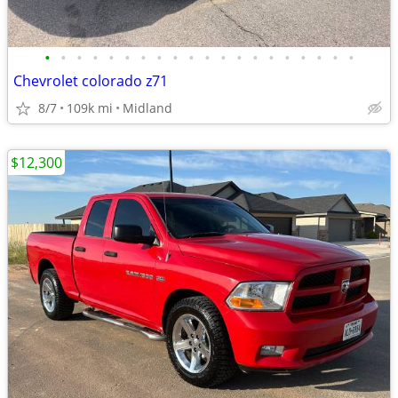
•
•
•
•
•
•
•
•
•
•
•
•
•
•
•
•
•
•
•
•
Chevrolet colorado z71
8/7
109k mi
Midland
$12,300