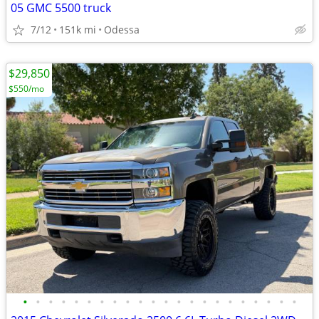
05 GMC 5500 truck
7/12
151k mi
Odessa
$29,850
$550/mo
•
•
•
•
•
•
•
•
•
•
•
•
•
•
•
•
•
•
•
•
•
•