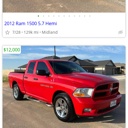
•
•
•
•
•
•
•
•
•
•
•
2012 Ram 1500 5.7 Hemi
7/28
129k mi
Midland
$12,000