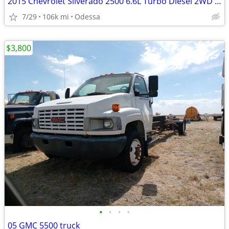
2015 Chevrolet Silverado 2500 6.6L Turbo Diesel 2WD LT
7/29
106k mi
Odessa
$3,800
•
•
•
•
05 GMC 5500 truck