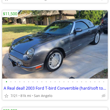
$11,500
•
•
•
•
•
•
•
•
•
•
•
•
•
•
•
•
•
•
•
•
•
•
•
A Real deal! 2003 Ford T-bird Convertible (hard/soft top) w/low miles!
7/21
81k mi
San Angelo