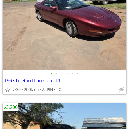
•
•
•
•
•
•
1993 Firebird Formula LT1
7/30
200k mi
ALPINE TX
$3,200