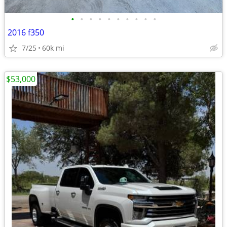
•
•
•
•
•
•
•
•
•
•
2016 f350
7/25
60k mi
$53,000