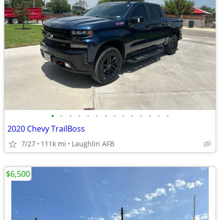
•
•
•
•
•
•
•
•
•
•
•
•
•
•
2020 Chevy TrailBoss
7/27
111k mi
Laughlin AFB
$6,500