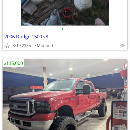
•
•
2006 Dodge 1500 v8
8/1
233mi
Midland
$135,000