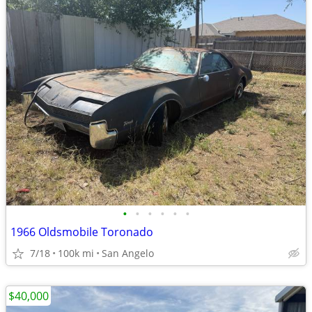
•
•
•
•
•
•
1966 Oldsmobile Toronado
7/18
100k mi
San Angelo
$40,000