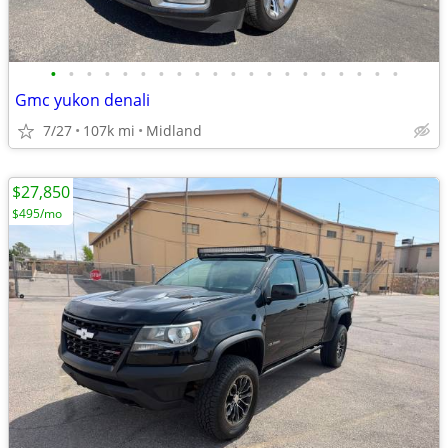
•
•
•
•
•
•
•
•
•
•
•
•
•
•
•
•
•
•
•
•
Gmc yukon denali
7/27
107k mi
Midland
$27,850
$495/mo