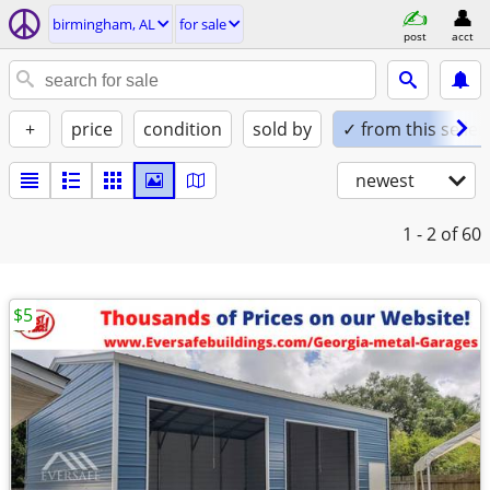
birmingham, AL
for sale
post
acct
+
price
condition
sold by
✓ from this seller
newest
1 - 2
of 60
$5