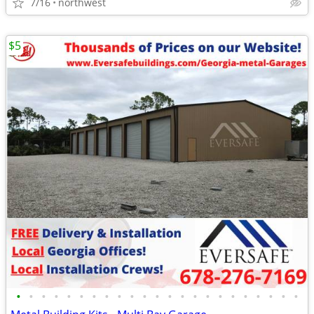
7/16
northwest
$5
•
•
•
•
•
•
•
•
•
•
•
•
•
•
•
•
•
•
•
•
•
•
•