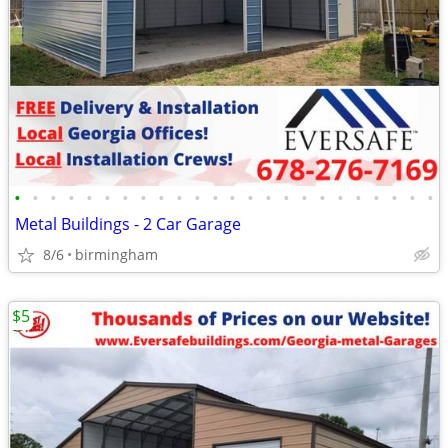
•
•
•
•
•
•
•
•
•
•
•
•
•
•
•
•
•
•
•
•
•
•
•
•
Metal Buildings - 2 Car Garage
8/6
birmingham
$5