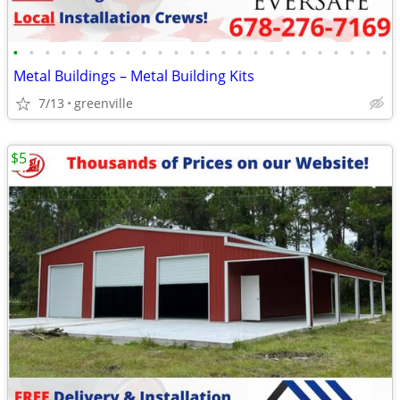
•
•
•
•
•
•
•
•
•
•
•
•
•
•
•
•
•
•
•
•
•
•
•
•
Metal Buildings – Metal Building Kits
7/13
greenville
$5