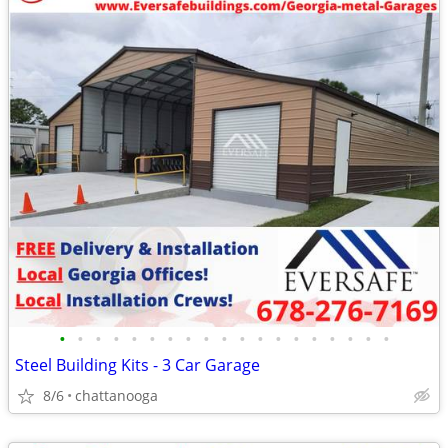
•
•
•
•
•
•
•
•
•
•
•
•
•
•
•
•
•
•
•
Steel Building Kits - 3 Car Garage
8/6
chattanooga