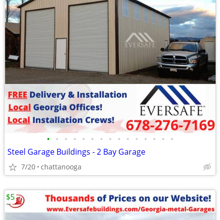
•
•
•
•
•
•
•
•
•
•
•
•
•
•
•
Steel Garage Buildings - 2 Bay Garage
7/20
chattanooga
$5