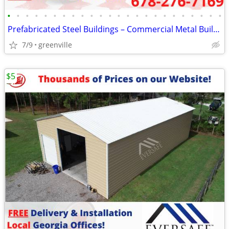
•
•
•
•
•
•
•
•
•
•
•
•
•
•
•
•
•
•
•
•
•
•
•
•
Prefabricated Steel Buildings – Commercial Metal Buildings
7/9
greenville
$5