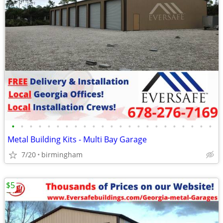
•
•
•
•
•
•
•
•
•
•
•
•
•
•
•
•
•
•
•
•
•
•
•
Metal Building Kits - Multi Bay Garage
7/20
birmingham
$5