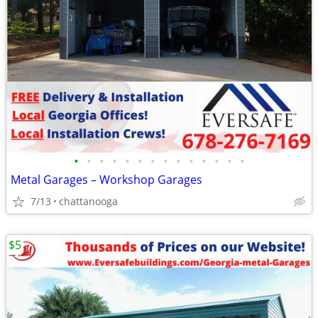
•
•
•
•
•
•
•
•
•
•
•
•
•
•
Metal Garages – Workshop Garages
7/13
chattanooga
$5