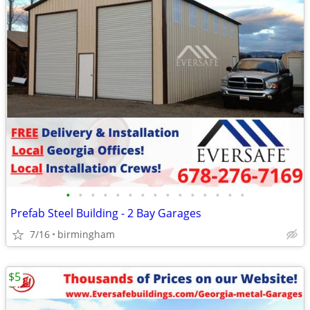
•
•
•
•
•
•
•
•
•
•
•
•
•
•
•
Prefab Steel Building - 2 Bay Garages
7/16
birmingham
$5