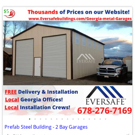
$5
•
•
•
•
•
•
•
•
•
•
•
•
•
•
•
Prefab Steel Building - 2 Bay Garages