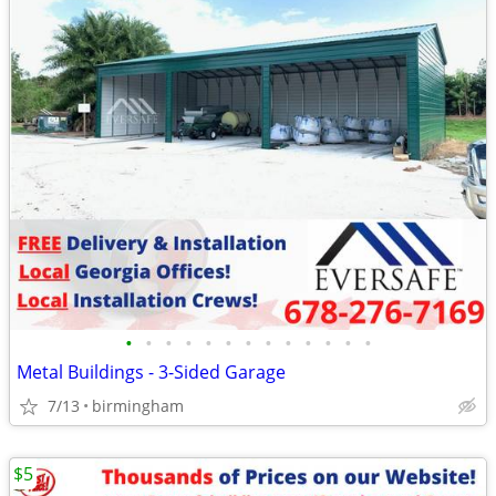
•
•
•
•
•
•
•
•
•
•
•
•
•
Metal Buildings - 3-Sided Garage
7/13
birmingham
$5