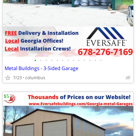
•
•
•
•
•
•
•
•
•
•
•
•
•
Metal Buildings - 3-Sided Garage
7/23
columbus
$5