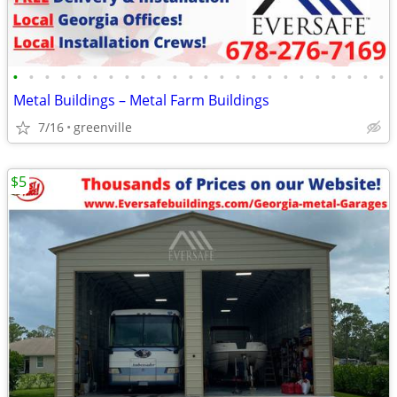
•
•
•
•
•
•
•
•
•
•
•
•
•
•
•
•
•
•
•
•
•
•
•
•
Metal Buildings – Metal Farm Buildings
7/16
greenville
$5