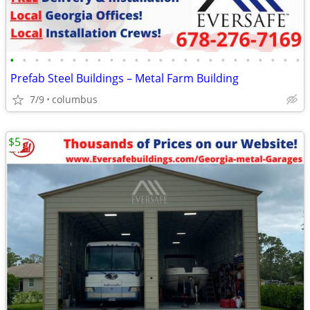
•
•
•
•
•
•
•
•
•
•
•
•
•
•
•
•
•
•
•
•
•
•
•
•
Prefab Steel Buildings – Metal Farm Building
7/9
columbus
$5