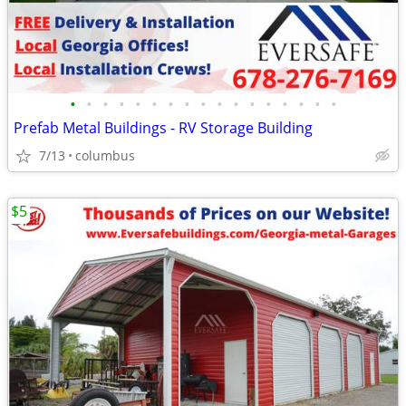
•
•
•
•
•
•
•
•
•
•
•
•
•
•
•
•
•
Prefab Metal Buildings - RV Storage Building
7/13
columbus
$5