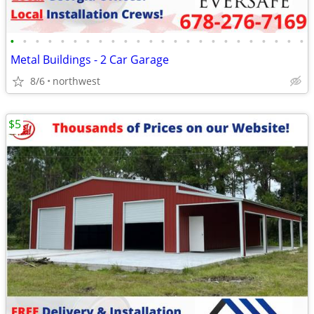
•
•
•
•
•
•
•
•
•
•
•
•
•
•
•
•
•
•
•
•
•
•
•
•
Metal Buildings - 2 Car Garage
8/6
northwest
$5