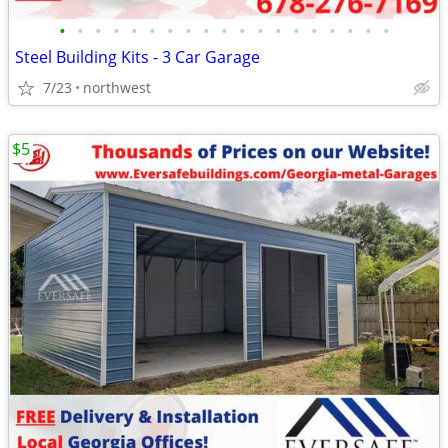
•
•
•
•
•
•
•
•
•
•
•
•
•
•
•
•
•
•
•
Steel Building Kits - 3 Car Garage
7/23
northwest
$5