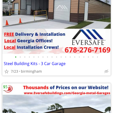
•
•
•
•
•
•
•
•
•
•
•
•
•
•
•
•
•
•
•
Steel Building Kits - 3 Car Garage
7/23
birmingham
$5