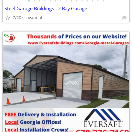
•
•
•
•
•
•
•
•
•
•
•
•
•
•
•
Steel Garage Buildings - 2 Bay Garage
7/20
savannah
$5