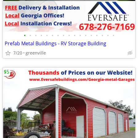
•
•
•
•
•
•
•
•
•
•
•
•
•
•
•
•
•
Prefab Metal Buildings - RV Storage Building
7/20
greenville
$5