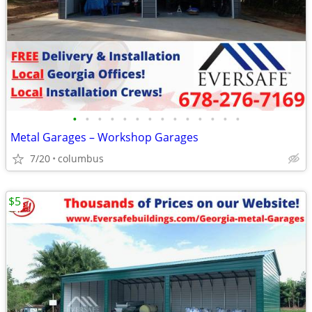
•
•
•
•
•
•
•
•
•
•
•
•
•
•
Metal Garages – Workshop Garages
7/20
columbus
$5