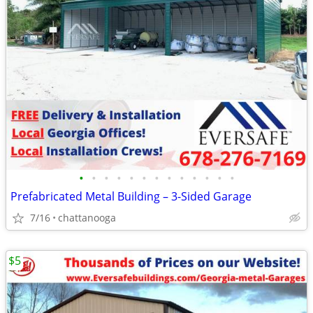
•
•
•
•
•
•
•
•
•
•
•
•
•
Prefabricated Metal Building – 3-Sided Garage
7/16
chattanooga
$5