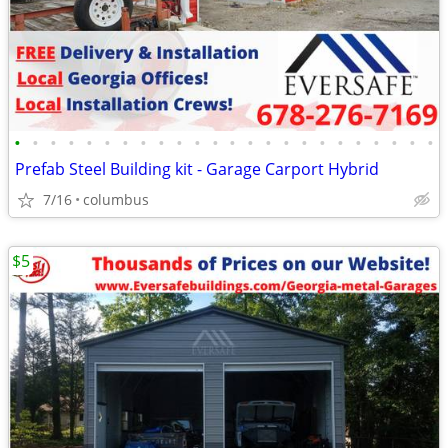
•
•
•
•
•
•
•
•
•
•
•
•
•
•
•
•
•
•
•
•
•
•
•
•
Prefab Steel Building kit - Garage Carport Hybrid
7/16
columbus
$5