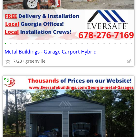
•
•
•
•
•
•
•
•
•
•
•
•
•
•
•
•
•
•
•
•
•
•
•
•
Metal Buildings - Garage Carport Hybrid
7/23
greenville
$5