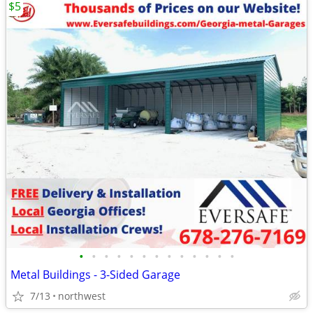
$5
•
•
•
•
•
•
•
•
•
•
•
•
•
Metal Buildings - 3-Sided Garage
7/13
northwest