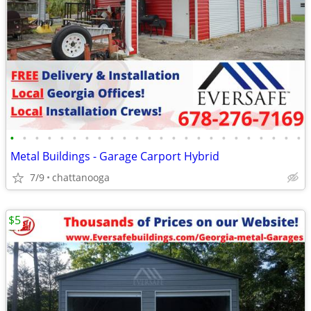
•
•
•
•
•
•
•
•
•
•
•
•
•
•
•
•
•
•
•
•
•
•
•
•
Metal Buildings - Garage Carport Hybrid
7/9
chattanooga
$5