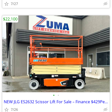
7/27
$22,100
•
•
NEW JLG ES2632 Scissor Lift For Sale – Finance $429Per Mo*
7/26