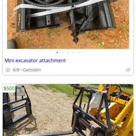
•
•
•
•
•
Mini excavator attachment
8/8
Gadsden
$500