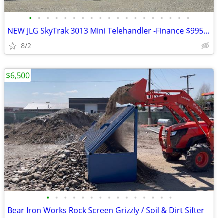
•
•
•
•
•
•
•
•
•
•
•
•
•
•
•
•
•
•
•
NEW JLG SkyTrak 3013 Mini Telehandler -Finance $995 Per Mo*
8/2
$6,500
•
•
•
•
•
•
•
•
•
•
•
•
•
•
•
Bear Iron Works Rock Screen Grizzly / Soil & Dirt Sifter