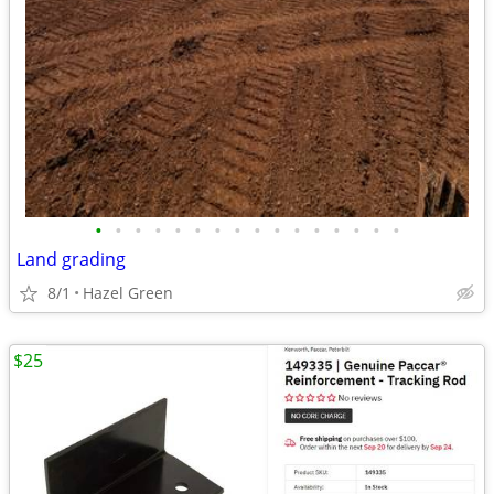
•
•
•
•
•
•
•
•
•
•
•
•
•
•
•
•
Land grading
8/1
Hazel Green
$25