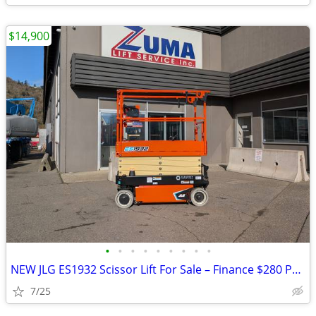
$14,900
•
•
•
•
•
•
•
•
•
NEW JLG ES1932 Scissor Lift For Sale – Finance $280 Per Mo*
7/25