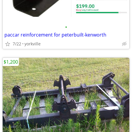
•
paccar reinforcement for peterbuilt-kenworth
7/22
yorkville
$1,200