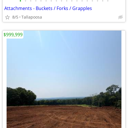
•
•
•
•
•
•
•
•
•
•
•
•
•
•
•
•
•
•
Attachments - Buckets / Forks / Grapples
8/5
Tallapoosa
$999,999