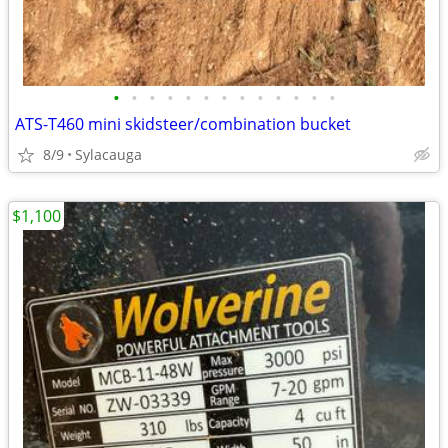
•
•
•
•
•
•
•
•
•
•
•
•
•
ATS-T460 mini skidsteer/combination bucket
8/9
Sylacauga
$1,100