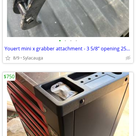
•
•
•
•
Youert mini x grabber attachment - 3 5/8” opening 25mm pin
8/9
Sylacauga
$750