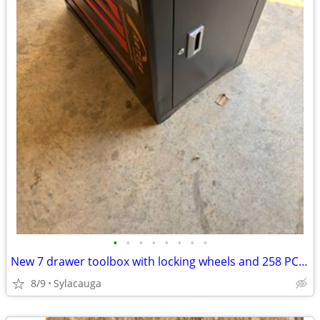
•
•
•
•
•
•
•
•
New 7 drawer toolbox with locking wheels and 258 PCS EVA tool set
8/9
Sylacauga