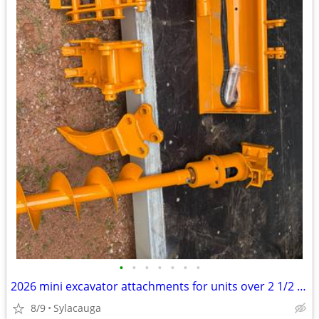
•
•
•
•
•
•
•
2026 mini excavator attachments for units over 2 1/2 ton
8/9
Sylacauga