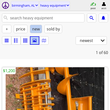
birmingham, AL
heavy equipment
post
acct
+
price
new
sold by
newest
1
of 60
$1,200