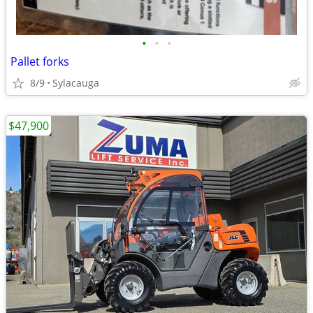
•
•
•
Pallet forks
8/9
Sylacauga
$47,900