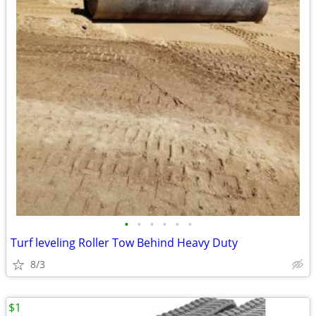
•
•
•
•
•
•
Turf leveling Roller Tow Behind Heavy Duty
8/3
$1