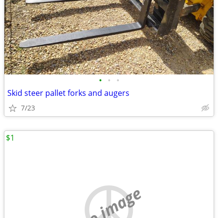
•
•
•
Skid steer pallet forks and augers
7/23
$1
no image