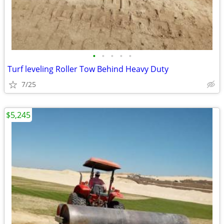
•
•
•
•
•
Turf leveling Roller Tow Behind Heavy Duty
7/25
$5,245