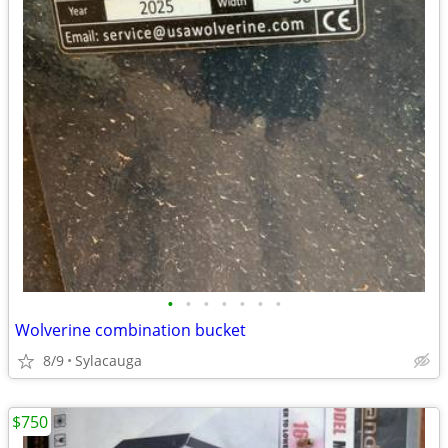
•
•
•
•
•
•
•
Wolverine combination bucket
8/9
Sylacauga
$750