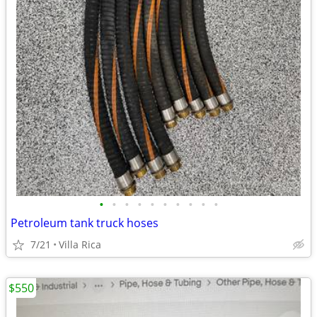
•
•
•
•
•
•
•
•
•
•
Petroleum tank truck hoses
7/21
Villa Rica
$550