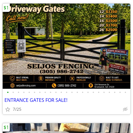
$1
•
•
•
•
•
•
•
•
•
•
•
•
•
•
•
•
•
•
•
•
•
•
•
ENTRANCE GATES FOR SALE!
7/25
$1