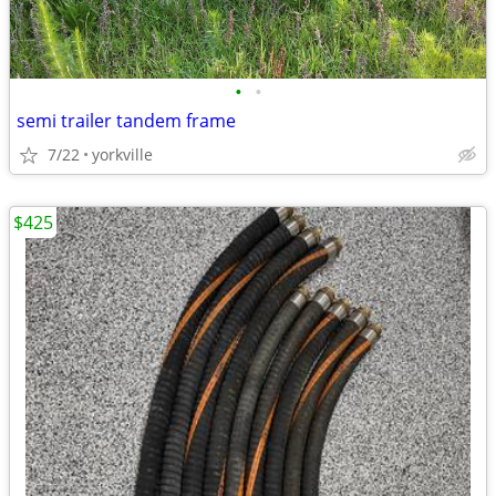
•
•
semi trailer tandem frame
7/22
yorkville
$425