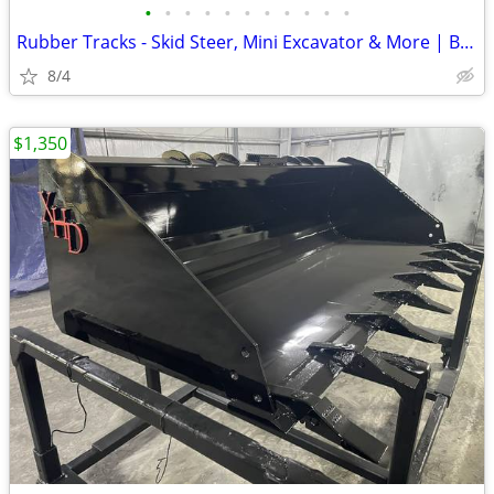
•
•
•
•
•
•
•
•
•
•
•
Rubber Tracks - Skid Steer, Mini Excavator & More | Best Prices
8/4
$1,350