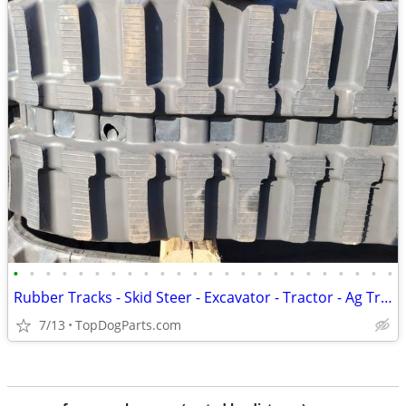
•
•
•
•
•
•
•
•
•
•
•
•
•
•
•
•
•
•
•
•
•
•
•
•
Rubber Tracks - Skid Steer - Excavator - Tractor - Ag Track
7/13
TopDogParts.com