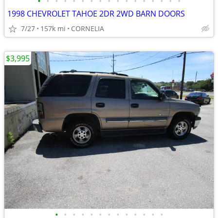
•
•
•
•
•
•
•
•
•
•
•
•
•
•
•
•
•
1998 CHEVROLET TAHOE 2DR 2WD BARN DOORS
7/27
157k mi
CORNELIA
$3,995
•
•
•
•
•
•
•
•
•
•
•
•
•