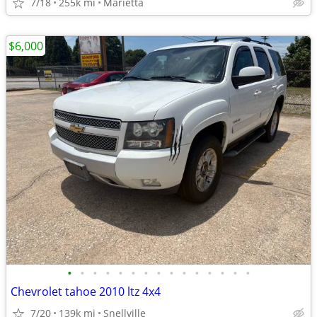
7/18
255k mi
Marietta
$6,000
•
•
•
•
•
•
•
•
•
•
•
•
•
•
•
Chevrolet tahoe 2010 ltz 4x4
7/20
139k mi
Snellville