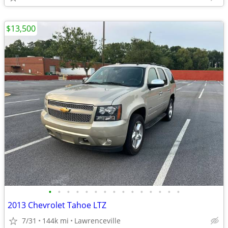
$13,500
•
•
•
•
•
•
•
•
•
•
•
•
•
•
•
2013 Chevrolet Tahoe LTZ
7/31
144k mi
Lawrenceville