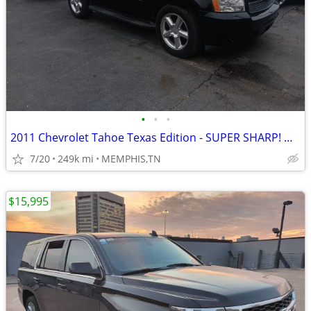
•
•
•
2011 Chevrolet Tahoe Texas Edition - SUPER SHARP! MUST SEE!
7/20
249k mi
MEMPHIS,TN
$15,995