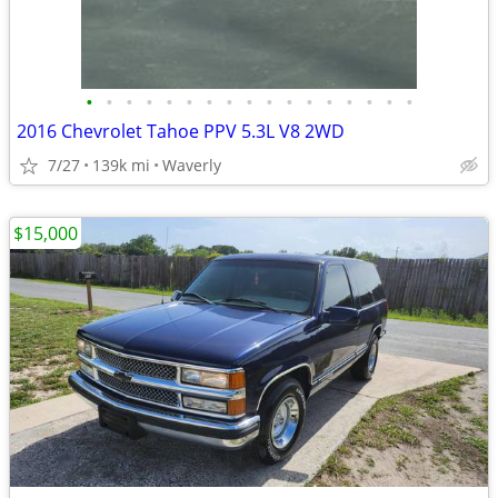
•
•
•
•
•
•
•
•
•
•
•
•
•
•
•
•
•
2016 Chevrolet Tahoe PPV 5.3L V8 2WD
7/27
139k mi
Waverly
$15,000