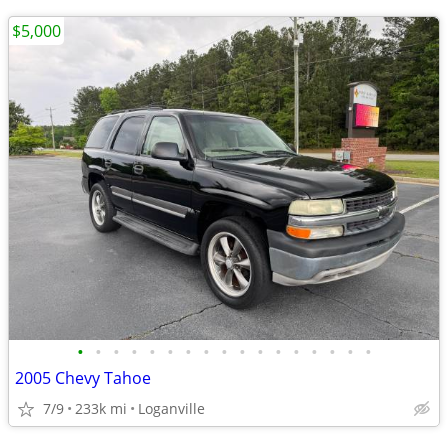
$5,000
•
•
•
•
•
•
•
•
•
•
•
•
•
•
•
•
•
2005 Chevy Tahoe
7/9
233k mi
Loganville