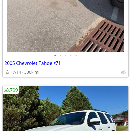
•
•
•
•
•
2005 Chevrolet Tahoe z71
7/14
300k mi
$8,799