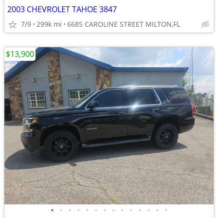
2003 CHEVROLET TAHOE 3847
7/9
299k mi
6685 CAROLINE STREET MILTON,FL
$13,900
•
•
•
•
•
•
•
•
•
•
•
•
•
•