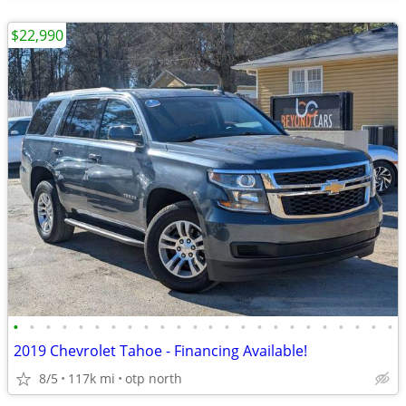
$22,990
•
•
•
•
•
•
•
•
•
•
•
•
•
•
•
•
•
•
•
•
•
•
•
•
2019 Chevrolet Tahoe - Financing Available!
8/5
117k mi
otp north