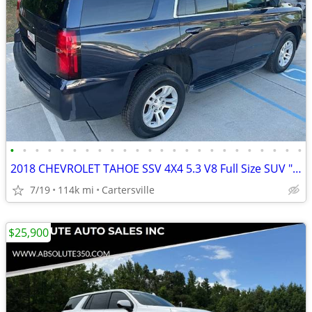
•
•
•
•
•
•
•
•
•
•
•
•
•
•
•
•
•
•
•
•
•
•
•
•
2018 CHEVROLET TAHOE SSV 4X4 5.3 V8 Full Size SUV "NEW Michelin TIRES"
7/19
114k mi
Cartersville
$25,900