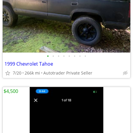
•
•
•
•
•
•
•
•
1999 Chevrolet Tahoe
7/20
266k mi
Autotrader Private Seller
$4,500