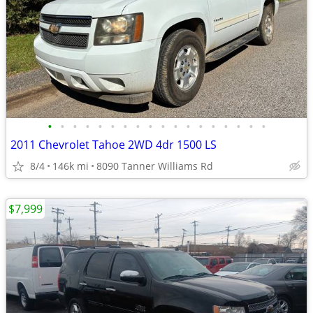
•
•
•
•
•
•
•
•
•
•
•
•
•
•
•
•
•
•
2011 Chevrolet Tahoe 2WD 4dr 1500 LS
8/4
146k mi
8090 Tanner Williams Rd
$7,999