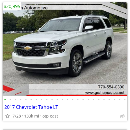
$20,995
•
•
•
•
•
•
•
•
•
•
•
•
•
•
•
•
•
•
•
•
•
•
•
•
2017 Chevrolet Tahoe LT
7/28
133k mi
otp east