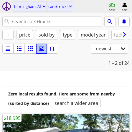
birmingham, AL
cars+trucks
post
acct
+
price
sold by
type
model year
fuel
newest
1 - 2
of 24
Zero local results found. Here are some from nearby
search a wider area
(sorted by distance)
$18,995