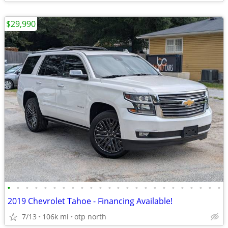
$29,990
•
•
•
•
•
•
•
•
•
•
•
•
•
•
•
•
•
•
•
•
•
•
•
•
2019 Chevrolet Tahoe - Financing Available!
7/13
106k mi
otp north