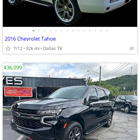
•
•
•
•
•
•
•
•
•
•
•
•
•
•
2016 Chevrolet Tahoe
7/12
92k mi
Dallas TX
$36,099