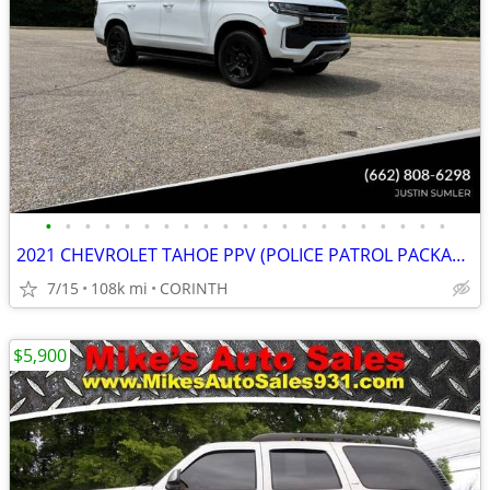
•
•
•
•
•
•
•
•
•
•
•
•
•
•
•
•
•
•
•
•
•
2021 CHEVROLET TAHOE PPV (POLICE PATROL PACKAGE) 4X4 - ABSOLUTE
7/15
108k mi
CORINTH
$5,900