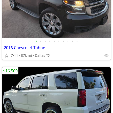
•
•
•
•
•
•
•
•
•
•
2016 Chevrolet Tahoe
7/11
87k mi
Dallas TX
$16,500