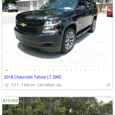
•
•
•
•
•
•
•
•
•
•
•
•
•
•
•
•
•
•
•
•
•
•
•
2018 Chevrolet Tahoe LT 2WD
7/17
135k mi
Carrollton, Ga.
$10,950