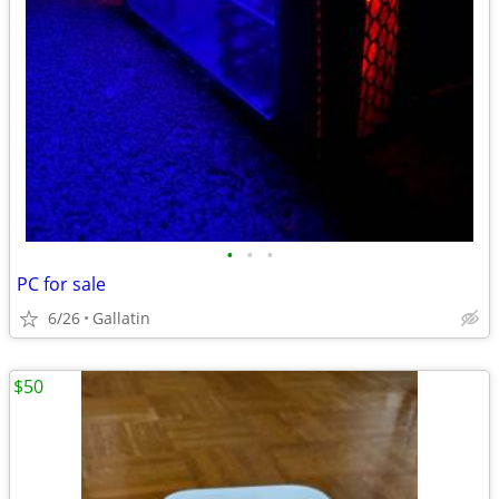
•
•
•
PC for sale
6/26
Gallatin
$50