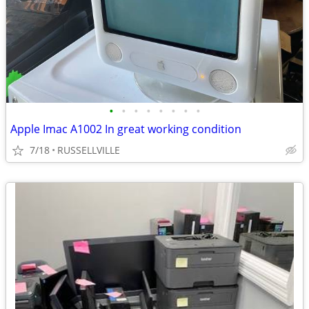
•
•
•
•
•
•
•
•
Apple Imac A1002 In great working condition
7/18
RUSSELLVILLE