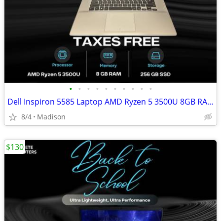
•
•
•
•
•
•
•
•
•
•
Dell Inspiron 5585 Laptop AMD Ryzen 5 3500U 8GB RAM 256GB SSD Radeon V
8/4
Madison
$130