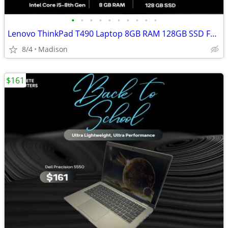
•
•
•
•
•
•
•
•
•
•
Lenovo ThinkPad T490 Laptop 8GB RAM 128GB SSD Full HD Display Windows
8/4
Madison
$161