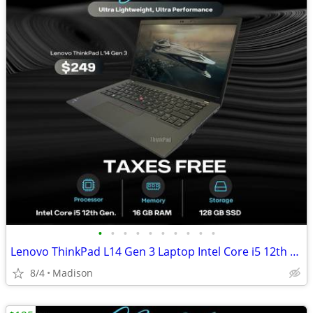
•
•
•
•
•
•
•
•
•
•
Lenovo ThinkPad L14 Gen 3 Laptop Intel Core i5 12th Gen 16GB RAM 128GB
8/4
Madison