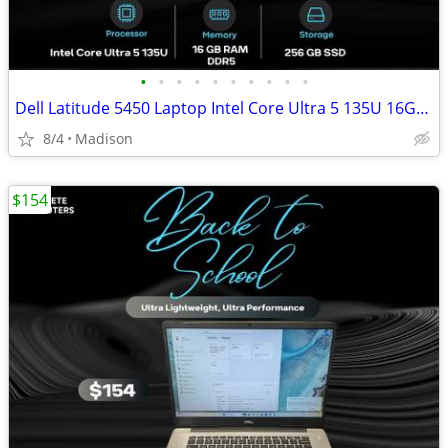
•
•
•
•
•
•
•
•
•
•
Dell Latitude 5450 Laptop Intel Core Ultra 5 135U 16GB DDR5 RAM 256GB
8/4
Madison
$154