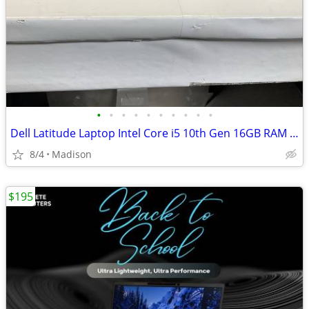
•
•
•
•
•
•
•
•
•
•
Dell Latitude Laptop Intel Core i5 10th Gen 16GB RAM 128GB SSD Windows
8/4
Madison
$195