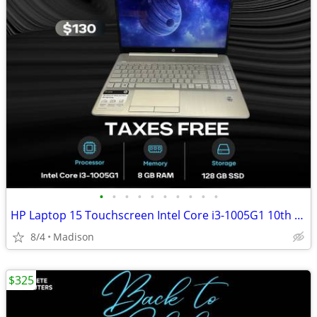
•
•
•
•
•
•
•
•
•
•
HP Laptop 15 Touchscreen Intel Core i3-1005G1 10th Gen 8GB RAM 128GB
8/4
Madison
$325