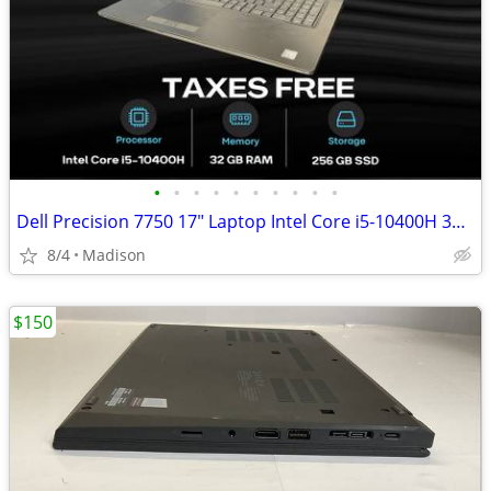
•
•
•
•
•
•
•
•
•
•
Dell Precision 7750 17" Laptop Intel Core i5-10400H 32GB RAM 256GB NVM
8/4
Madison
$150