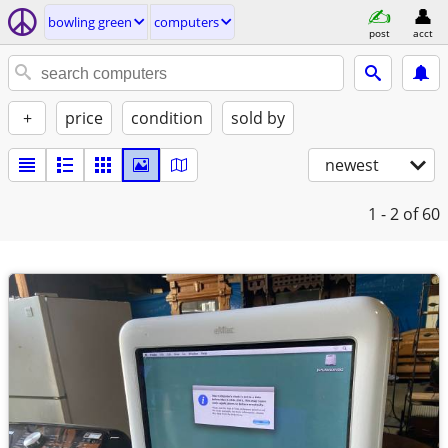
bowling green
computers
post
acct
+
price
condition
sold by
newest
1 - 2
of 60