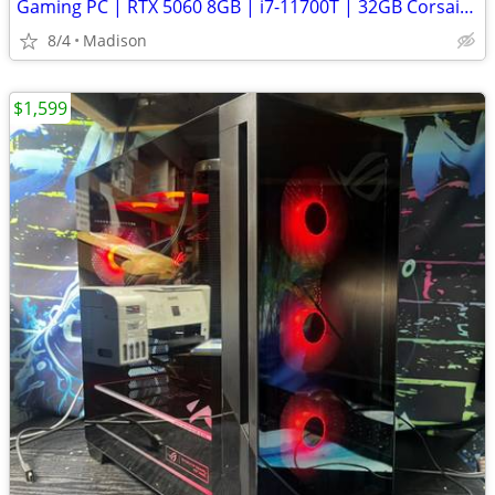
Gaming PC | RTX 5060 8GB | i7-11700T | 32GB Corsair RGB | 1TB NVMe
8/4
Madison
$1,599