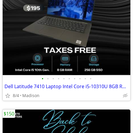
•
•
•
•
•
•
•
•
•
•
Dell Latitude 7410 Laptop Intel Core i5-10310U 8GB RAM 256GB SSD Win11
8/4
Madison
$150