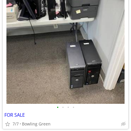
•
•
•
•
FOR SALE
7/7
Bowling Green