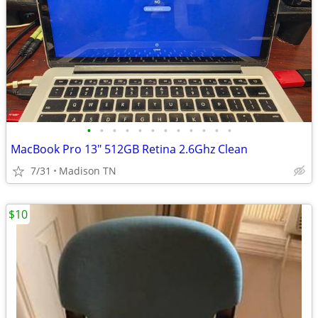
•
•
•
•
•
•
•
•
•
•
•
•
MacBook Pro 13" 512GB Retina 2.6Ghz Clean
7/31
Madison TN
$10