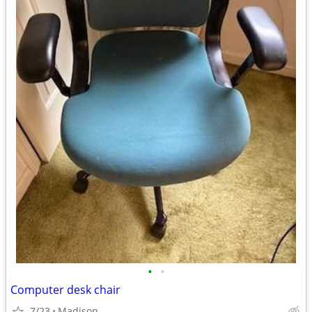
•
•
Computer desk chair
7/23
Madison