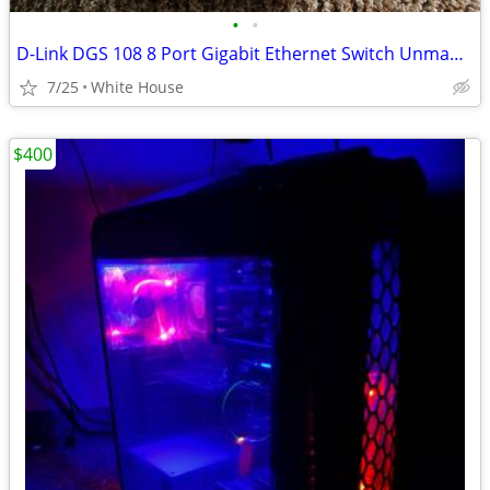
•
•
D-Link DGS 108 8 Port Gigabit Ethernet Switch Unmanaged Plug & Play Ne
7/25
White House
$400