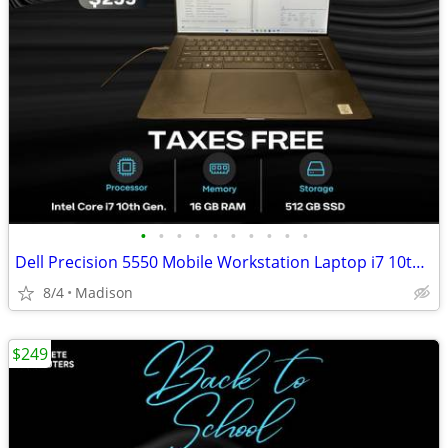
•
•
•
•
•
•
•
•
•
•
Dell Precision 5550 Mobile Workstation Laptop i7 10th Gen 16GB RAM 500
8/4
Madison
$249