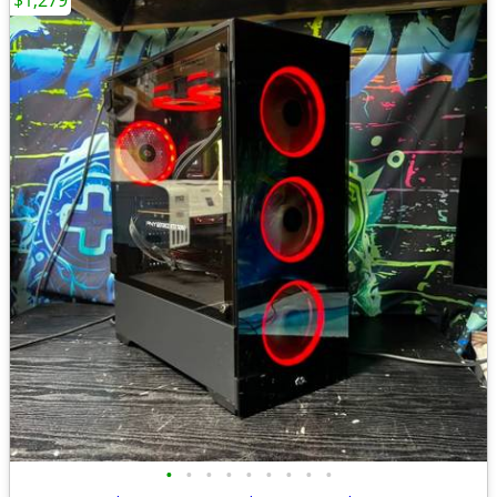
$1,279
•
•
•
•
•
•
•
•
•