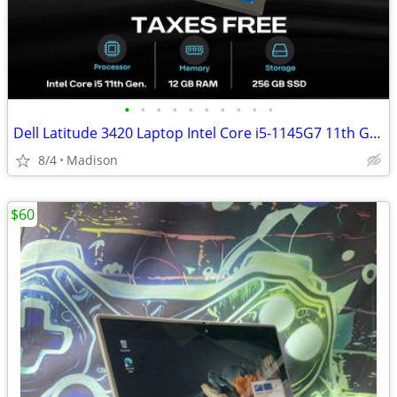
•
•
•
•
•
•
•
•
•
•
Dell Latitude 3420 Laptop Intel Core i5-1145G7 11th Gen 12GB RAM 256GB
8/4
Madison
$60