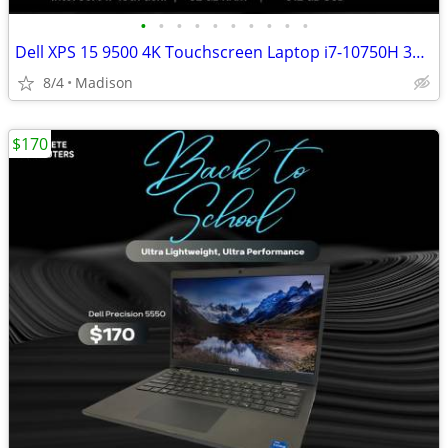
•
•
•
•
•
•
•
•
•
•
Dell XPS 15 9500 4K Touchscreen Laptop i7-10750H 32GB RAM 512GB NVMe G
8/4
Madison
$170