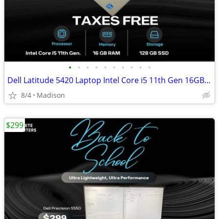
•
•
•
•
•
•
•
•
•
•
Dell Latitude 5420 Laptop Intel Core i5 11th Gen 16GB RAM 128GB SSD
8/4
Madison
$299