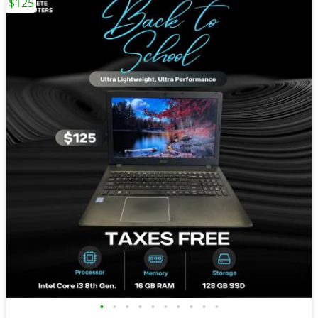
$125
•
•
•
•
•
•
•
•
•
•