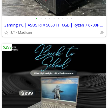
•
•
•
•
•
•
•
•
•
Gaming PC | ASUS RTX 5060 Ti 16GB | Ryzen 7 8700F | 32GB DDR5 | 1TB NV
8/4
Madison
$299