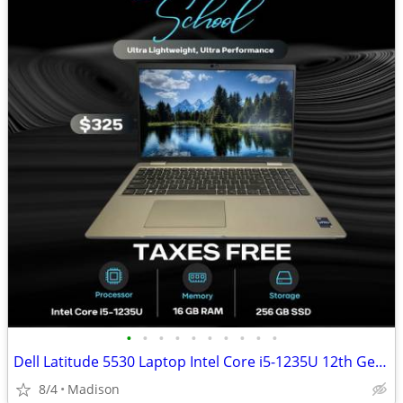
•
•
•
•
•
•
•
•
•
•
Dell Latitude 5530 Laptop Intel Core i5-1235U 12th Gen 16GB DDR4 RAM
8/4
Madison