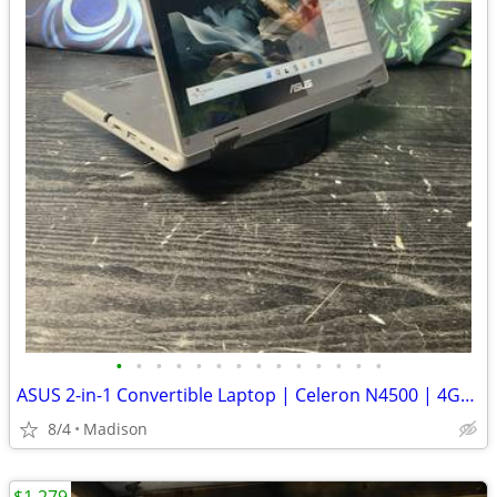
•
•
•
•
•
•
•
•
•
•
•
•
•
•
ASUS 2-in-1 Convertible Laptop | Celeron N4500 | 4GB RAM | 128GB SSD
8/4
Madison