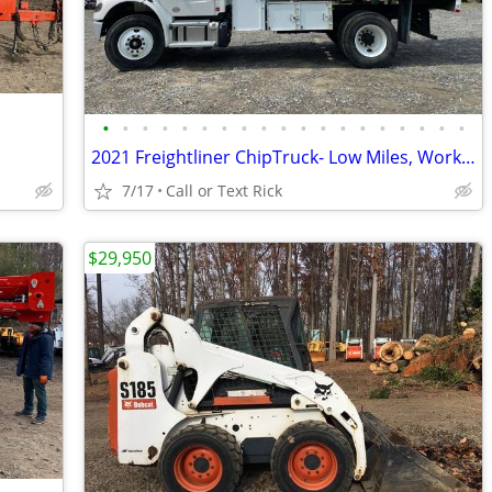
•
•
•
•
•
•
•
•
•
•
•
•
•
•
•
•
•
•
•
2021 Freightliner ChipTruck- Low Miles, Work Ready!! #4967
7/17
Call or Text Rick
$29,950