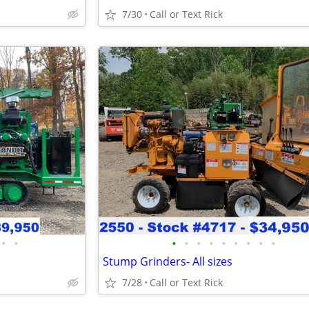
7/30
Call or Text Rick
•
•
•
•
•
•
•
•
•
•
•
Stump Grinders- All sizes
7/28
Call or Text Rick