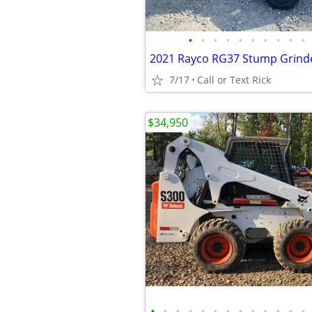
•
•
•
•
•
•
•
•
•
•
7/17
Call or Text Rick
$34,950
•
•
•
•
•
•
•
•
•
•
•
•
•