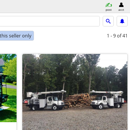
post
acct
his seller only
1 - 9
of 41