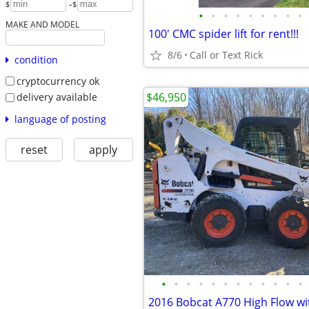
-
$
$
•
•
•
•
•
•
•
•
•
MAKE AND MODEL
100' CMC spider lift for rent!!!
8/6
Call or Text Rick
condition
cryptocurrency ok
$46,950
delivery available
language of posting
reset
apply
•
•
•
•
•
•
•
•
•
•
•
•