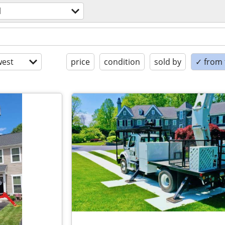
l
est
price
condition
sold by
✓ from t