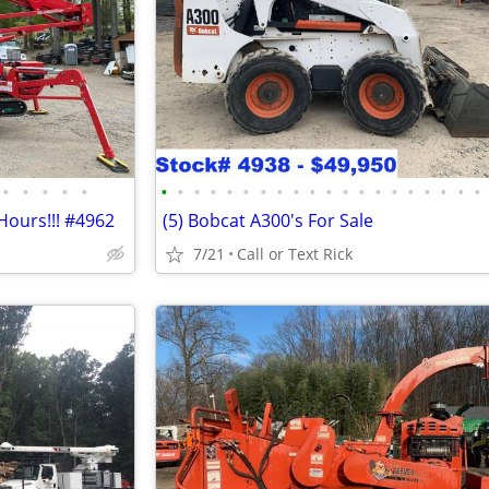
•
•
•
•
•
•
•
•
•
•
•
•
•
•
•
•
•
•
•
•
•
•
•
•
•
Hours!!! #4962
(5) Bobcat A300's For Sale
7/21
Call or Text Rick