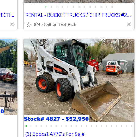
•
•
•
•
•
•
•
•
•
•
•
•
•
ARBORMATS - ULTIMATE GROUND PROTECTION #2997
RENTAL - BUCKET TRUCKS / CHIP TRUCKS #2349
8/4
Call or Text Rick
•
•
•
•
•
•
•
•
•
•
•
•
•
•
•
•
•
•
•
•
•
•
(3) Bobcat A770's For Sale