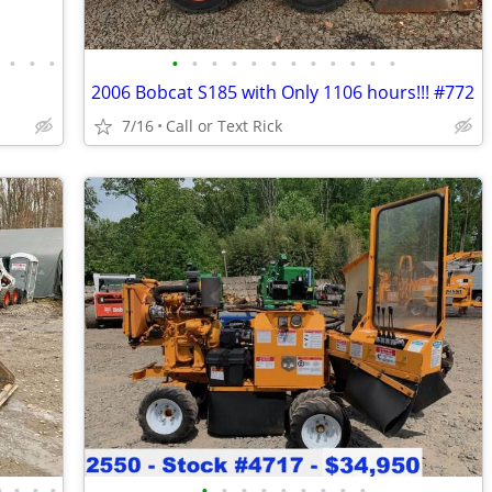
•
•
•
•
•
•
•
•
•
•
•
•
•
•
•
2006 Bobcat S185 with Only 1106 hours!!! #772
7/16
Call or Text Rick
•
•
•
•
•
•
•
•
•
•
•
•
•