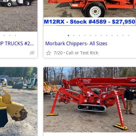
•
•
•
•
•
•
•
•
•
•
•
•
•
•
•
RENTAL - BUCKET TRUCKS / CHIP TRUCKS #2349
Morbark Chippers- All Sizes
7/20
Call or Text Rick