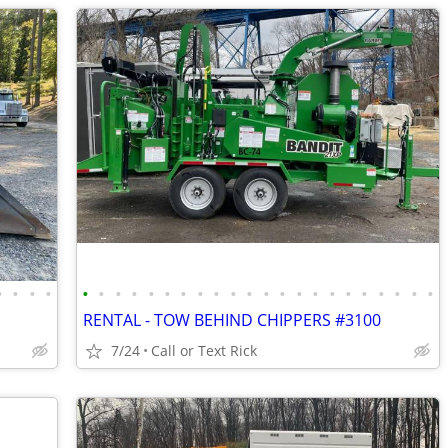
•
•
•
•
•
•
•
•
•
•
•
•
•
•
•
•
•
•
•
•
•
•
•
•
•
•
RENTAL - TOW BEHIND CHIPPERS #3100
7/24
Call or Text Rick