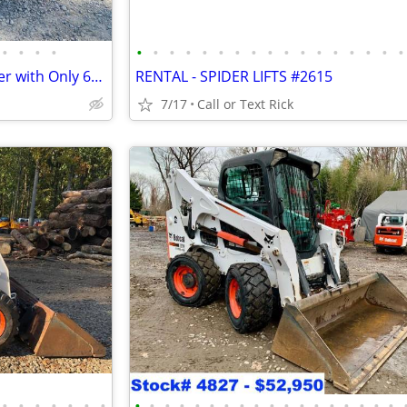
•
•
•
•
•
•
•
•
•
•
•
•
•
•
•
•
•
•
•
•
•
2021 Rayco RG37 Stump Grinder with Only 604 Hours!!! #4965
RENTAL - SPIDER LIFTS #2615
7/17
Call or Text Rick
•
•
•
•
•
•
•
•
•
•
•
•
•
•
•
•
•
•
•
•
•
•
•
•
•