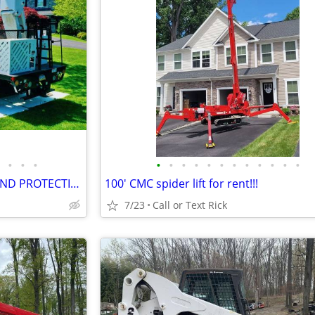
•
•
•
•
•
•
•
•
•
•
•
•
•
•
•
ARBORMATS - ULTIMATE GROUND PROTECTION #2997
100' CMC spider lift for rent!!!
7/23
Call or Text Rick