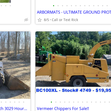
•
•
•
•
•
•
•
•
•
•
•
•
•
•
•
•
8/5
Call or Text Rick
•
•
•
•
•
•
•
•
•
•
•
•
•
•
•
•
•
•
•
•
2016 Bobcat A770 High Flow with 3029 Hours !!! #4964
Vermeer Chippers For Sale!!