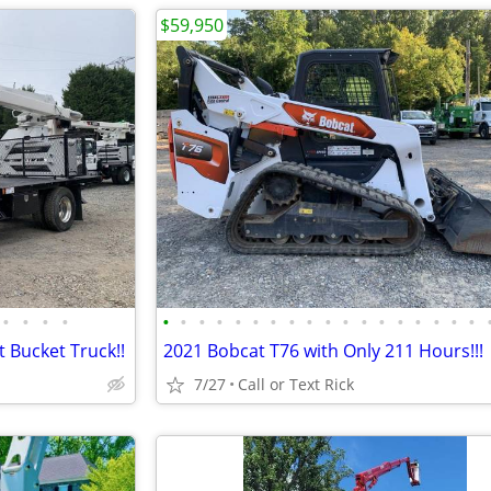
$59,950
•
•
•
•
•
•
•
•
•
•
•
•
•
•
•
•
•
•
•
•
•
•
 Bucket Truck!!
2021 Bobcat T76 with Only 211 Hours!!!
7/27
Call or Text Rick