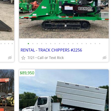
•
•
•
•
•
•
•
•
•
•
•
•
•
•
•
•
•
•
•
•
•
RENTAL - TRACK CHIPPERS #2256
7/21
Call or Text Rick
$89,950