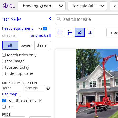
CL
bowling green
for sale (all)
al
for sale
heavy equipment
41
new
check all
uncheck all
all
owner
dealer
search titles only
has image
posted today
hide duplicates
MILES FROM LOCATION

use map...
from this seller only
free
PRICE