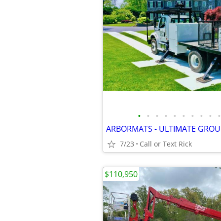
•
•
•
•
•
•
•
•
•
•
7/23
Call or Text Rick
$110,950