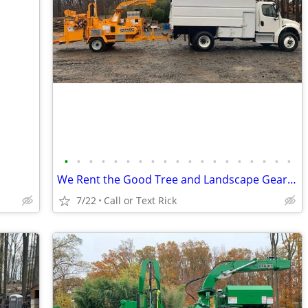
•
•
•
•
•
•
•
•
•
•
•
•
•
•
•
•
•
•
•
We Rent the Good Tree and Landscape Gear NO ONE Else Does
7/22
Call or Text Rick