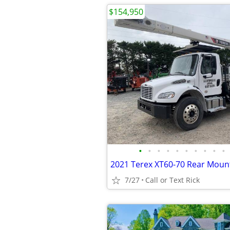
$154,950
•
•
•
•
•
•
•
•
•
•
2021 Terex XT60-70 Rear Mount
7/27
Call or Text Rick