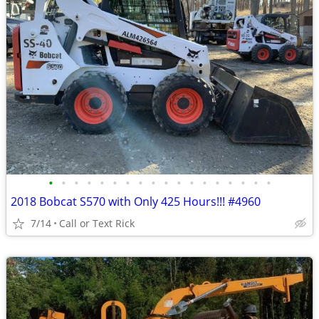
•
•
•
•
•
•
•
•
•
•
•
•
•
•
•
•
•
•
2018 Bobcat S570 with Only 425 Hours!!! #4960
7/14
Call or Text Rick