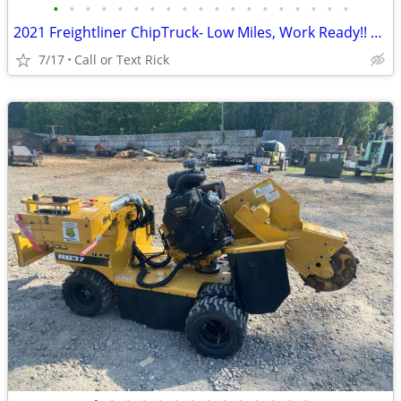
•
•
•
•
•
•
•
•
•
•
•
•
•
•
•
•
•
•
•
2021 Freightliner ChipTruck- Low Miles, Work Ready!! #4967
7/17
Call or Text Rick