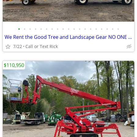
•
•
•
•
•
•
•
•
•
•
•
•
•
•
•
•
•
•
•
We Rent the Good Tree and Landscape Gear NO ONE Else Does
7/22
Call or Text Rick
$110,950