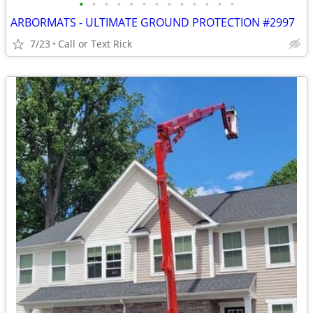
•
•
•
•
•
•
•
•
•
•
•
•
•
ARBORMATS - ULTIMATE GROUND PROTECTION #2997
7/23
Call or Text Rick