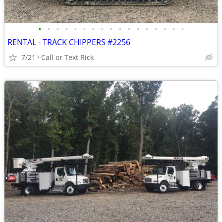
•
•
•
•
•
•
•
•
•
•
•
•
•
•
•
•
•
RENTAL - TRACK CHIPPERS #2256
7/21
Call or Text Rick