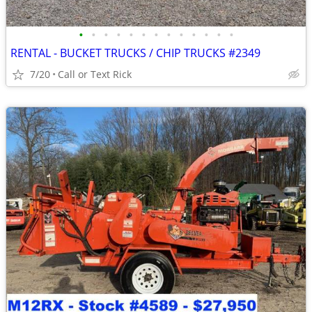
•
•
•
•
•
•
•
•
•
•
•
•
•
RENTAL - BUCKET TRUCKS / CHIP TRUCKS #2349
7/20
Call or Text Rick