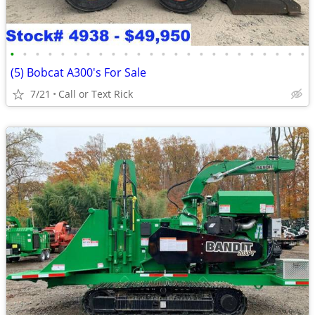
•
•
•
•
•
•
•
•
•
•
•
•
•
•
•
•
•
•
•
•
•
•
•
•
(5) Bobcat A300's For Sale
7/21
Call or Text Rick