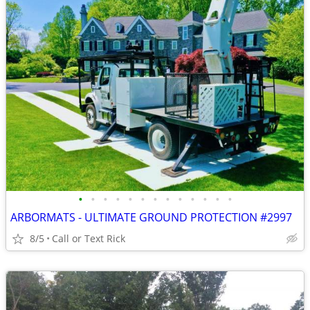
•
•
•
•
•
•
•
•
•
•
•
•
•
ARBORMATS - ULTIMATE GROUND PROTECTION #2997
8/5
Call or Text Rick