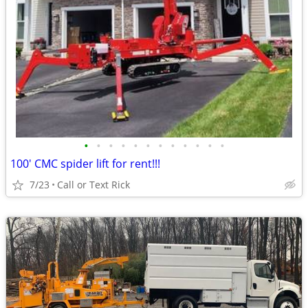
•
•
•
•
•
•
•
•
•
•
•
•
100' CMC spider lift for rent!!!
7/23
Call or Text Rick