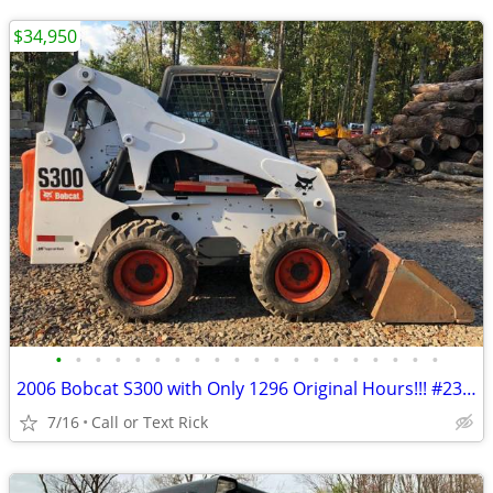
$34,950
•
•
•
•
•
•
•
•
•
•
•
•
•
•
•
•
•
•
•
•
2006 Bobcat S300 with Only 1296 Original Hours!!! #2375
7/16
Call or Text Rick