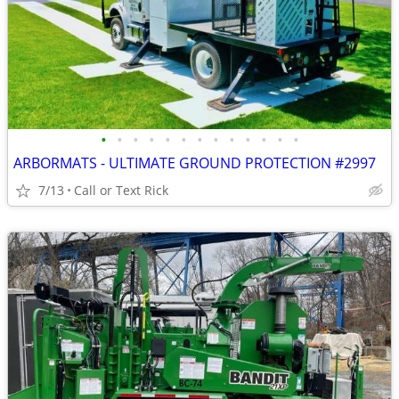
•
•
•
•
•
•
•
•
•
•
•
•
•
ARBORMATS - ULTIMATE GROUND PROTECTION #2997
7/13
Call or Text Rick