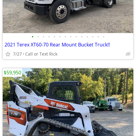
•
•
•
•
•
•
•
•
•
•
•
•
•
•
2021 Terex XT60-70 Rear Mount Bucket Truck!!
7/27
Call or Text Rick
$59,950