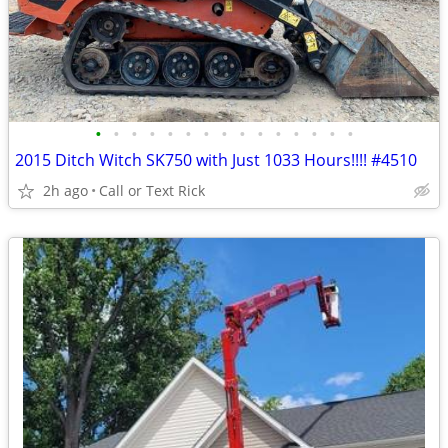
•
•
•
•
•
•
•
•
•
•
•
•
•
•
•
2015 Ditch Witch SK750 with Just 1033 Hours!!!! #4510
2h ago
Call or Text Rick