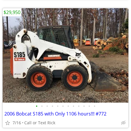
$29,950
•
•
•
•
•
•
•
•
•
•
•
•
2006 Bobcat S185 with Only 1106 hours!!! #772
7/16
Call or Text Rick