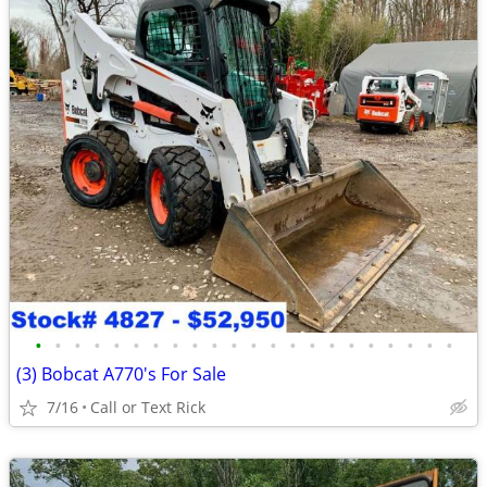
•
•
•
•
•
•
•
•
•
•
•
•
•
•
•
•
•
•
•
•
•
•
(3) Bobcat A770's For Sale
7/16
Call or Text Rick