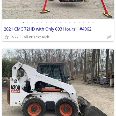
•
•
•
•
•
•
•
•
•
•
•
•
•
•
•
•
2021 CMC 72HD with Only 693 Hours!!! #4962
7/22
Call or Text Rick