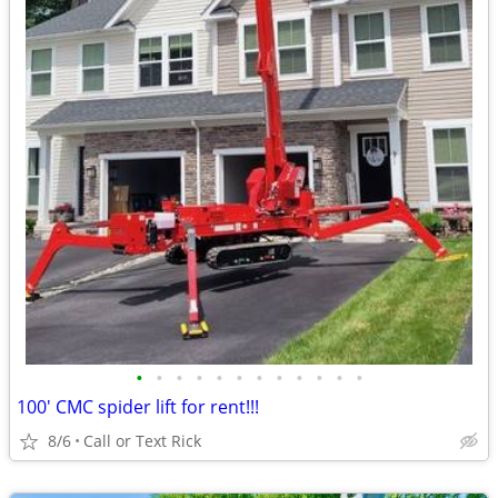
•
•
•
•
•
•
•
•
•
•
•
•
100' CMC spider lift for rent!!!
8/6
Call or Text Rick