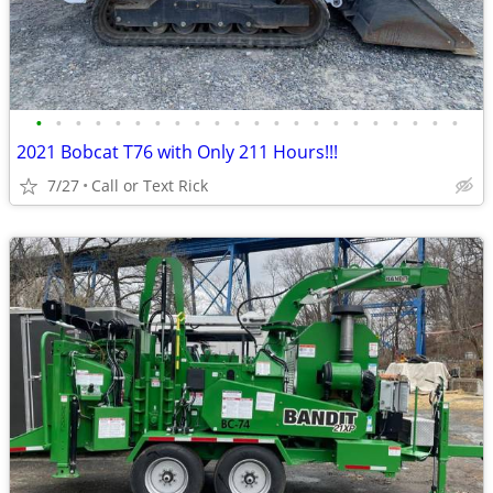
•
•
•
•
•
•
•
•
•
•
•
•
•
•
•
•
•
•
•
•
•
•
2021 Bobcat T76 with Only 211 Hours!!!
7/27
Call or Text Rick