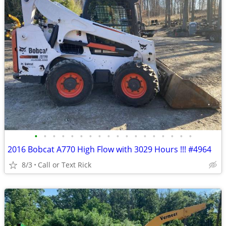
•
•
•
•
•
•
•
•
•
•
•
•
•
•
•
•
•
•
2016 Bobcat A770 High Flow with 3029 Hours !!! #4964
8/3
Call or Text Rick