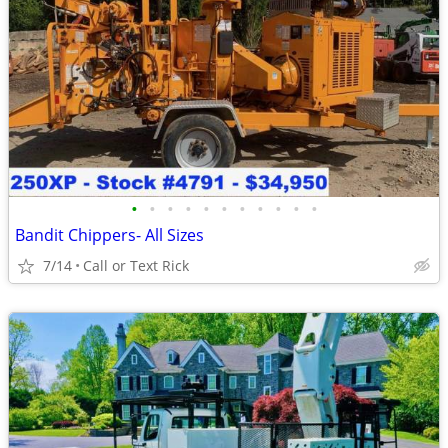
•
•
•
•
•
•
•
•
•
•
•
Bandit Chippers- All Sizes
7/14
Call or Text Rick