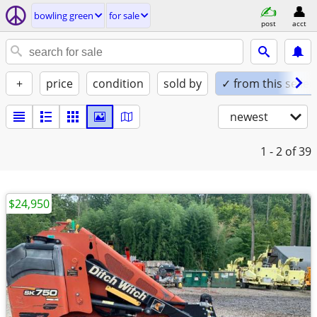
bowling green
for sale
post
acct
+
price
condition
sold by
✓ from this seller
newest
1 - 2
of 39
$24,950