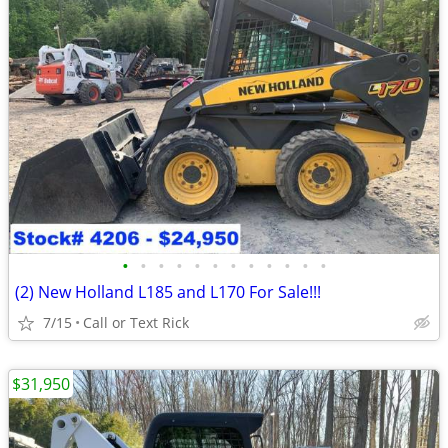
•
•
•
•
•
•
•
•
•
•
•
•
(2) New Holland L185 and L170 For Sale!!!
7/15
Call or Text Rick
$31,950