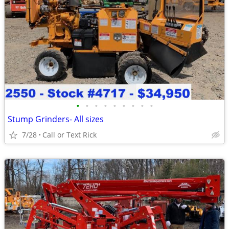
•
•
•
•
•
•
•
•
•
Stump Grinders- All sizes
7/28
Call or Text Rick