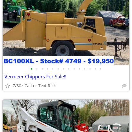
•
•
•
•
•
•
•
•
•
•
•
•
•
•
Vermeer Chippers For Sale!!
7/30
Call or Text Rick