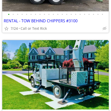
•
•
•
•
•
•
•
•
•
•
•
•
•
•
•
•
•
•
•
•
•
•
RENTAL - TOW BEHIND CHIPPERS #3100
7/24
Call or Text Rick