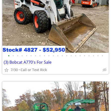
•
•
•
•
•
•
•
•
•
•
•
•
•
•
•
•
•
•
•
•
•
•
(3) Bobcat A770's For Sale
7/30
Call or Text Rick