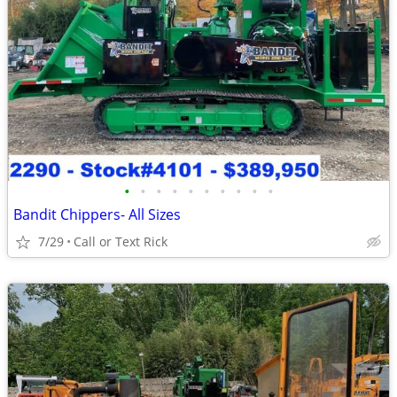
•
•
•
•
•
•
•
•
•
•
Bandit Chippers- All Sizes
7/29
Call or Text Rick