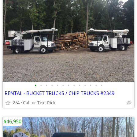
•
•
•
•
•
•
•
•
•
•
•
•
•
RENTAL - BUCKET TRUCKS / CHIP TRUCKS #2349
8/4
Call or Text Rick
$46,950