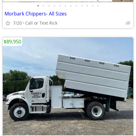
•
•
•
•
•
•
•
•
•
•
•
•
Morbark Chippers- All Sizes
7/20
Call or Text Rick
$89,950