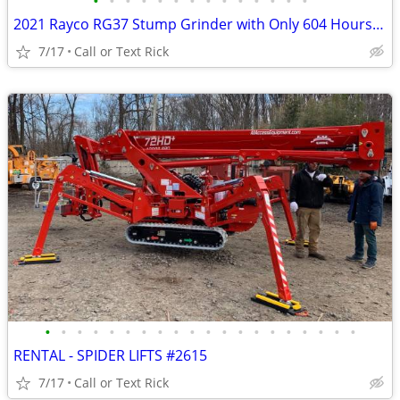
•
•
•
•
•
•
•
•
•
•
•
•
•
•
2021 Rayco RG37 Stump Grinder with Only 604 Hours!!! #4965
7/17
Call or Text Rick
•
•
•
•
•
•
•
•
•
•
•
•
•
•
•
•
•
•
•
•
RENTAL - SPIDER LIFTS #2615
7/17
Call or Text Rick