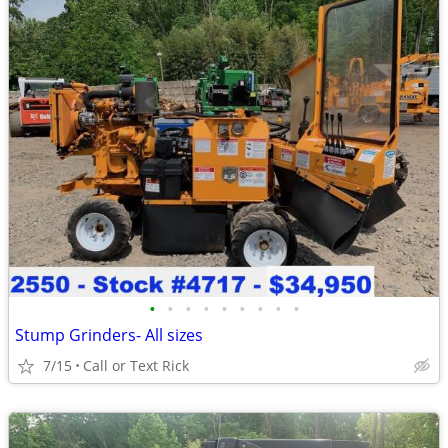
•
•
•
•
•
•
•
•
•
Stump Grinders- All sizes
7/15
Call or Text Rick