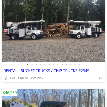
•
•
•
•
•
•
•
•
•
•
•
•
•
RENTAL - BUCKET TRUCKS / CHIP TRUCKS #2349
8/4
Call or Text Rick
$46,950