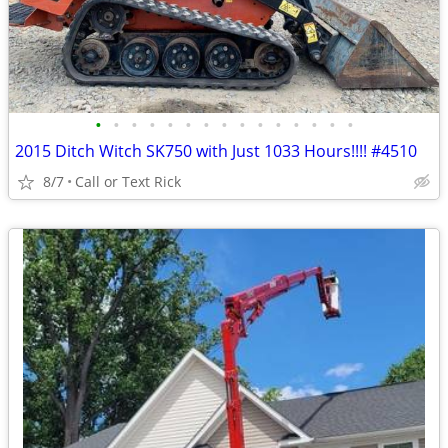
•
•
•
•
•
•
•
•
•
•
•
•
•
•
•
2015 Ditch Witch SK750 with Just 1033 Hours!!!! #4510
8/7
Call or Text Rick