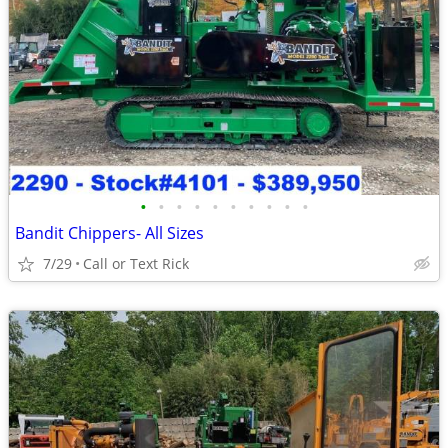
•
•
•
•
•
•
•
•
•
•
Bandit Chippers- All Sizes
7/29
Call or Text Rick