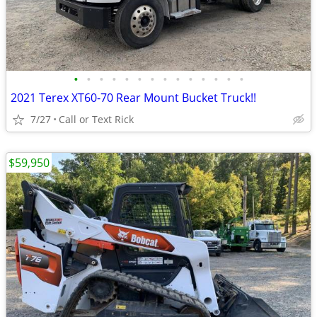
•
•
•
•
•
•
•
•
•
•
•
•
•
•
2021 Terex XT60-70 Rear Mount Bucket Truck!!
7/27
Call or Text Rick
$59,950