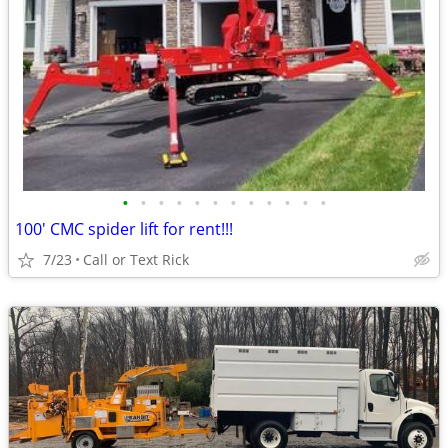
•
•
•
•
•
•
•
•
•
•
•
•
100' CMC spider lift for rent!!!
7/23
Call or Text Rick