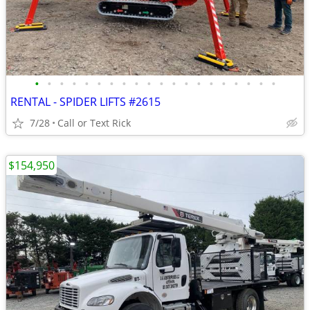
•
•
•
•
•
•
•
•
•
•
•
•
•
•
•
•
•
•
•
•
RENTAL - SPIDER LIFTS #2615
7/28
Call or Text Rick
$154,950