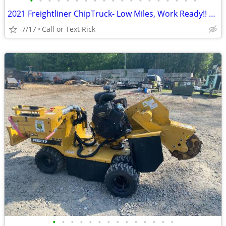
•
•
•
•
•
•
•
•
•
•
•
•
•
•
•
•
•
•
•
2021 Freightliner ChipTruck- Low Miles, Work Ready!! #4967
7/17
Call or Text Rick
•
•
•
•
•
•
•
•
•
•
•
•
•
•