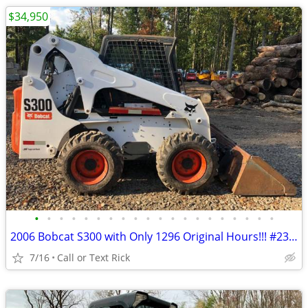
$34,950
•
•
•
•
•
•
•
•
•
•
•
•
•
•
•
•
•
•
•
•
2006 Bobcat S300 with Only 1296 Original Hours!!! #2375
7/16
Call or Text Rick