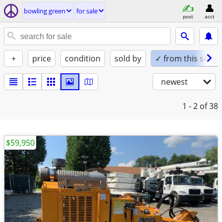
bowling green
for sale
post
acct
+
price
condition
sold by
✓ from this seller
newest
1 - 2
of 38
$59,950