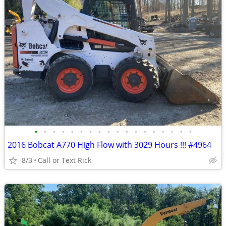
•
•
•
•
•
•
•
•
•
•
•
•
•
•
•
•
•
•
2016 Bobcat A770 High Flow with 3029 Hours !!! #4964
8/3
Call or Text Rick