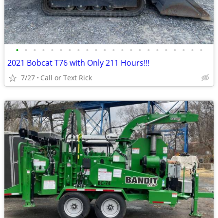
•
•
•
•
•
•
•
•
•
•
•
•
•
•
•
•
•
•
•
•
•
•
2021 Bobcat T76 with Only 211 Hours!!!
7/27
Call or Text Rick