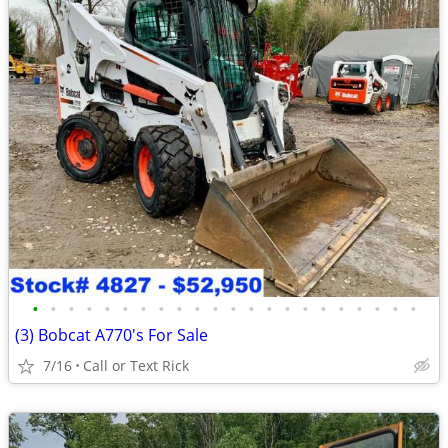
•
•
•
•
•
•
•
•
•
•
•
•
•
•
•
•
•
•
•
•
•
•
(3) Bobcat A770's For Sale
7/16
Call or Text Rick