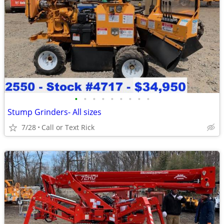
•
•
•
•
•
•
•
•
•
Stump Grinders- All sizes
7/28
Call or Text Rick