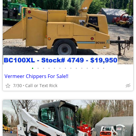
•
•
•
•
•
•
•
•
•
•
•
•
•
•
Vermeer Chippers For Sale!!
7/30
Call or Text Rick