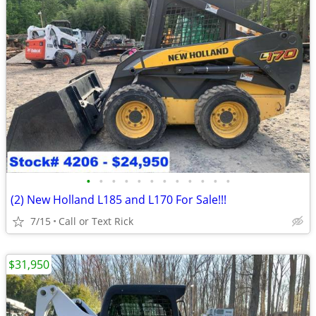
•
•
•
•
•
•
•
•
•
•
•
•
(2) New Holland L185 and L170 For Sale!!!
7/15
Call or Text Rick
$31,950