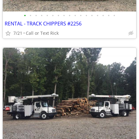
•
•
•
•
•
•
•
•
•
•
•
•
•
•
•
•
•
RENTAL - TRACK CHIPPERS #2256
7/21
Call or Text Rick