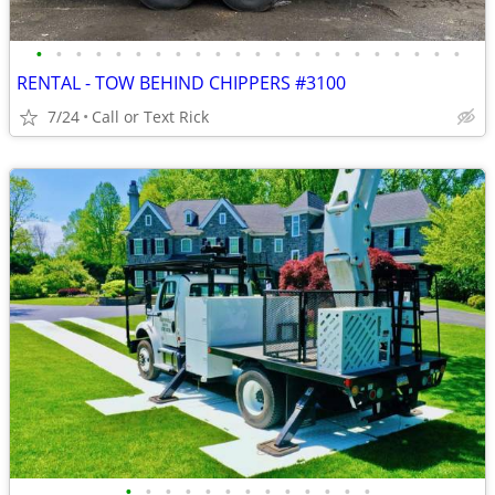
•
•
•
•
•
•
•
•
•
•
•
•
•
•
•
•
•
•
•
•
•
•
RENTAL - TOW BEHIND CHIPPERS #3100
7/24
Call or Text Rick
•
•
•
•
•
•
•
•
•
•
•
•
•