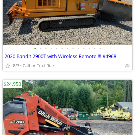
•
•
•
•
•
•
•
•
•
•
•
•
•
2020 Bandit 2900T with Wireless Remote!!!! #4968
8/7
Call or Text Rick
$24,950