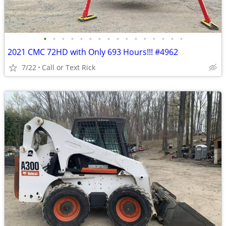
•
•
•
•
•
•
•
•
•
•
•
•
•
•
•
•
2021 CMC 72HD with Only 693 Hours!!! #4962
7/22
Call or Text Rick