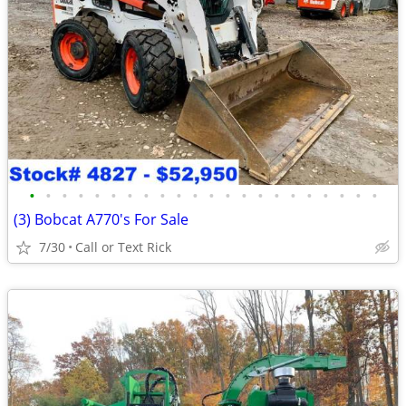
•
•
•
•
•
•
•
•
•
•
•
•
•
•
•
•
•
•
•
•
•
•
(3) Bobcat A770's For Sale
7/30
Call or Text Rick