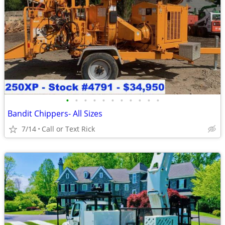
•
•
•
•
•
•
•
•
•
•
•
Bandit Chippers- All Sizes
7/14
Call or Text Rick