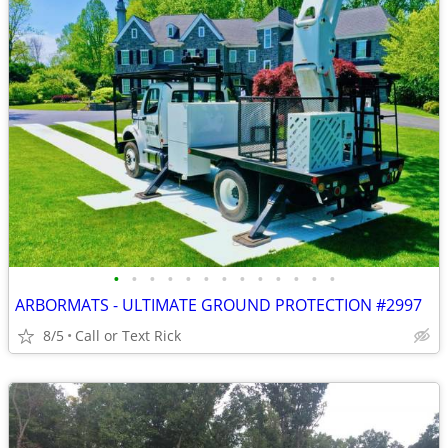
•
•
•
•
•
•
•
•
•
•
•
•
•
ARBORMATS - ULTIMATE GROUND PROTECTION #2997
8/5
Call or Text Rick