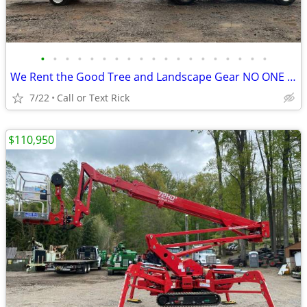
•
•
•
•
•
•
•
•
•
•
•
•
•
•
•
•
•
•
•
We Rent the Good Tree and Landscape Gear NO ONE Else Does
7/22
Call or Text Rick
$110,950