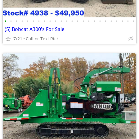
•
•
•
•
•
•
•
•
•
•
•
•
•
•
•
•
•
•
•
•
•
•
•
•
(5) Bobcat A300's For Sale
7/21
Call or Text Rick