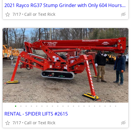
2021 Rayco RG37 Stump Grinder with Only 604 Hours!!! #4965
7/17
Call or Text Rick
•
•
•
•
•
•
•
•
•
•
•
•
•
•
•
•
•
•
•
•
RENTAL - SPIDER LIFTS #2615
7/17
Call or Text Rick