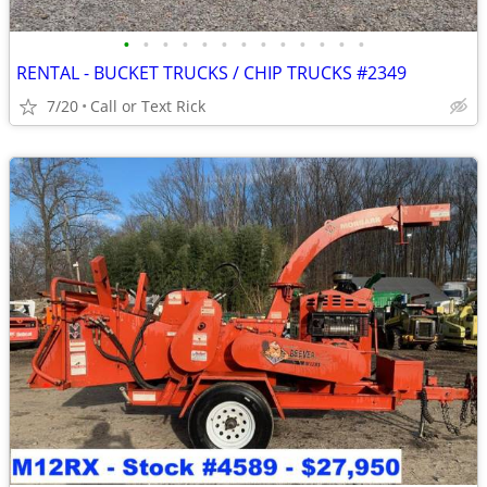
•
•
•
•
•
•
•
•
•
•
•
•
•
RENTAL - BUCKET TRUCKS / CHIP TRUCKS #2349
7/20
Call or Text Rick