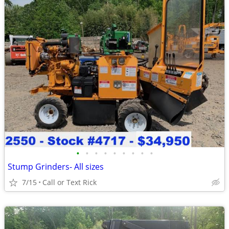
•
•
•
•
•
•
•
•
•
Stump Grinders- All sizes
7/15
Call or Text Rick