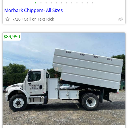
•
•
•
•
•
•
•
•
•
•
•
•
Morbark Chippers- All Sizes
7/20
Call or Text Rick
$89,950