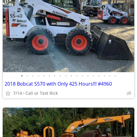
•
•
•
•
•
•
•
•
•
•
•
•
•
•
•
•
•
•
2018 Bobcat S570 with Only 425 Hours!!! #4960
7/14
Call or Text Rick