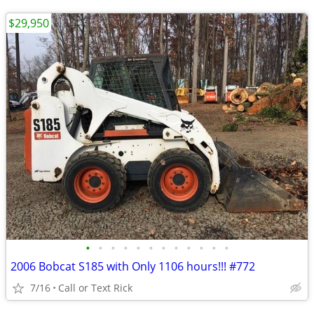
$29,950
•
•
•
•
•
•
•
•
•
•
•
•
2006 Bobcat S185 with Only 1106 hours!!! #772
7/16
Call or Text Rick