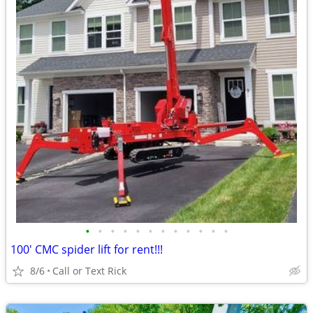
•
•
•
•
•
•
•
•
•
•
•
•
100' CMC spider lift for rent!!!
8/6
Call or Text Rick