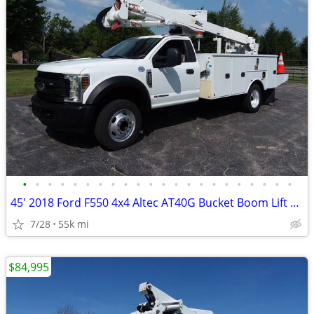
•
•
•
•
•
•
•
•
•
•
•
•
•
•
•
•
•
•
•
•
•
•
45' 2018 Ford F550 4x4 Altec AT40G Bucket Boom Lift Crane Truck 55k mi
7/28
55k mi
$84,995