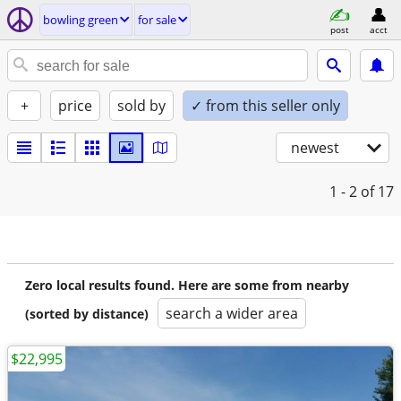
bowling green
for sale
post
acct
+
price
sold by
✓ from this seller only
newest
1 - 2
of 17
Zero local results found. Here are some from nearby
search a wider area
(sorted by distance)
$22,995