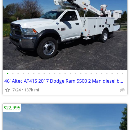
•
•
•
•
•
•
•
•
•
•
•
•
•
•
•
•
•
•
•
•
•
•
•
46' Altec AT41S 2017 Dodge Ram 5500 2 Man diesel bucket truck w/ jib
7/24
137k mi
$22,995