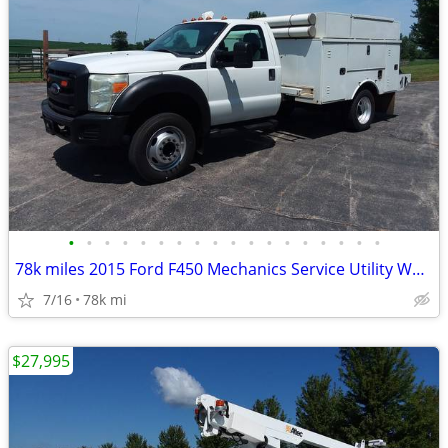
•
•
•
•
•
•
•
•
•
•
•
•
•
•
•
•
•
•
78k miles 2015 Ford F450 Mechanics Service Utility Work Truck
7/16
78k mi
$27,995