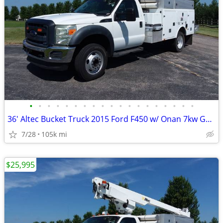
•
•
•
•
•
•
•
•
•
•
•
•
•
•
•
•
•
•
•
36' Altec Bucket Truck 2015 Ford F450 w/ Onan 7kw Generator
7/28
105k mi
$25,995