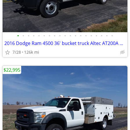
•
•
•
•
•
•
•
•
•
•
•
•
•
•
•
•
•
•
•
2016 Dodge Ram 4500 36' bucket truck Altec AT200A Very Solid Nice
7/28
126k mi
$22,995