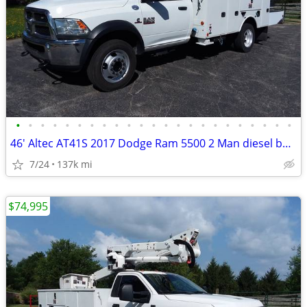
•
•
•
•
•
•
•
•
•
•
•
•
•
•
•
•
•
•
•
•
•
•
•
46' Altec AT41S 2017 Dodge Ram 5500 2 Man diesel bucket truck w/ jib
7/24
137k mi
$74,995