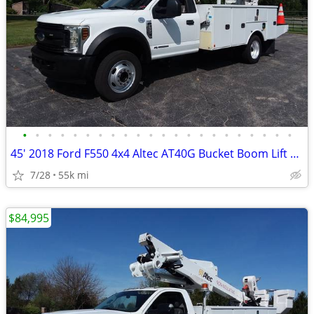
•
•
•
•
•
•
•
•
•
•
•
•
•
•
•
•
•
•
•
•
•
•
45' 2018 Ford F550 4x4 Altec AT40G Bucket Boom Lift Crane Truck 55k mi
7/28
55k mi
$84,995