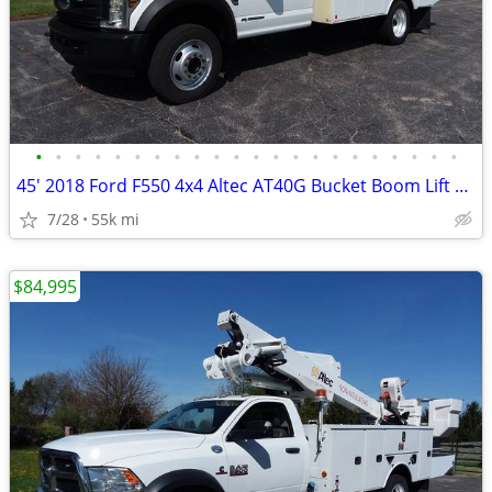
•
•
•
•
•
•
•
•
•
•
•
•
•
•
•
•
•
•
•
•
•
•
45' 2018 Ford F550 4x4 Altec AT40G Bucket Boom Lift Crane Truck 55k mi
7/28
55k mi
$84,995