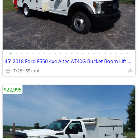
•
•
•
•
•
•
•
•
•
•
•
•
•
•
•
•
•
•
•
•
•
•
45' 2018 Ford F550 4x4 Altec AT40G Bucket Boom Lift Crane Truck 55k mi
7/28
55k mi
$22,995