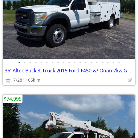
•
•
•
•
•
•
•
•
•
•
•
•
•
•
•
•
•
•
•
36' Altec Bucket Truck 2015 Ford F450 w/ Onan 7kw Generator
7/28
105k mi
$74,995