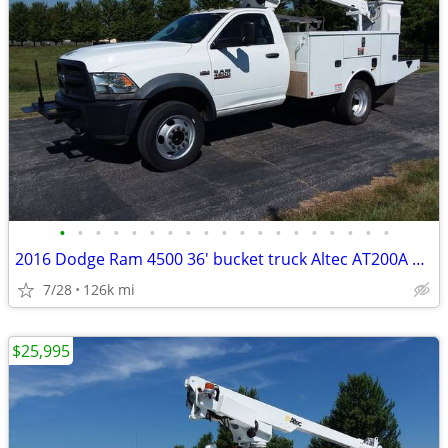
•
•
•
•
•
•
•
•
•
•
•
•
•
•
•
•
•
•
•
2016 Dodge Ram 4500 36' bucket truck Altec AT200A Very Solid Nice
7/28
126k mi
$25,995