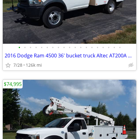
•
•
•
•
•
•
•
•
•
•
•
•
•
•
•
•
•
•
•
2016 Dodge Ram 4500 36' bucket truck Altec AT200A Very Solid Nice
7/28
126k mi
$74,995