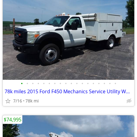
•
•
•
•
•
•
•
•
•
•
•
•
•
•
•
•
•
•
78k miles 2015 Ford F450 Mechanics Service Utility Work Truck
7/16
78k mi
$74,995