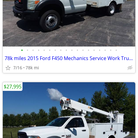
•
•
•
•
•
•
•
•
•
•
•
•
•
•
•
•
•
•
78k miles 2015 Ford F450 Mechanics Service Work Truck
7/16
78k mi
$27,995