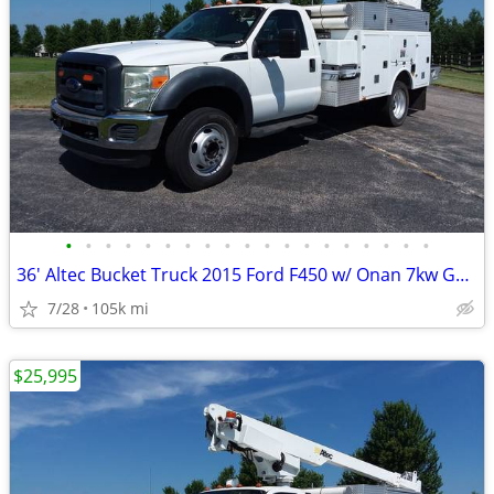
•
•
•
•
•
•
•
•
•
•
•
•
•
•
•
•
•
•
•
36' Altec Bucket Truck 2015 Ford F450 w/ Onan 7kw Generator
7/28
105k mi
$25,995