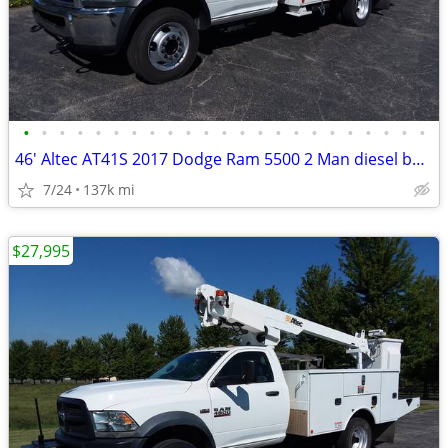
•
•
•
•
•
•
•
•
•
•
•
•
•
•
•
•
•
•
•
•
•
•
•
46' Altec AT41S 2017 Dodge Ram 5500 2 Man diesel bucket truck w/ jib
7/24
137k mi
$27,995