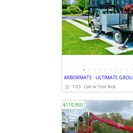
•
•
•
•
•
•
•
•
•
•
7/23
Call or Text Rick
$110,950