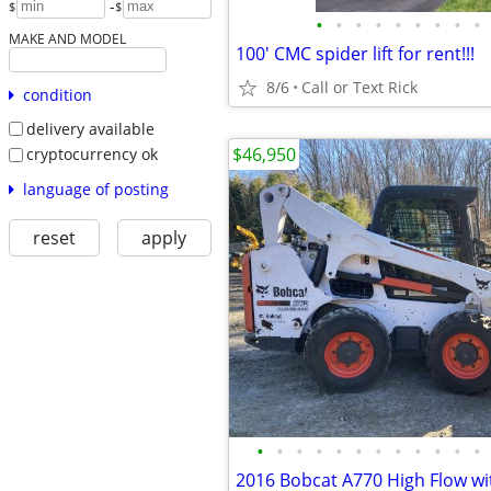
-
$
$
•
•
•
•
•
•
•
•
•
MAKE AND MODEL
100' CMC spider lift for rent!!!
8/6
Call or Text Rick
condition
delivery available
$46,950
cryptocurrency ok
language of posting
reset
apply
•
•
•
•
•
•
•
•
•
•
•
•