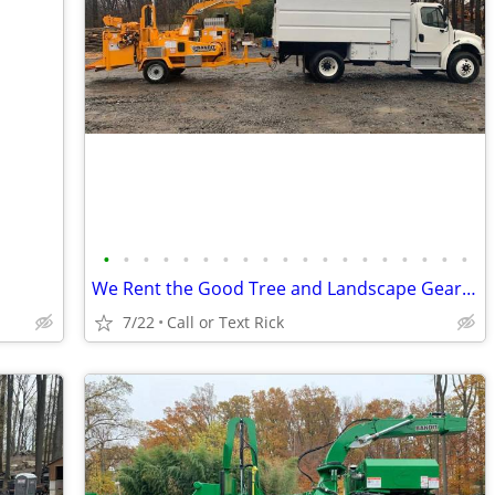
•
•
•
•
•
•
•
•
•
•
•
•
•
•
•
•
•
•
•
We Rent the Good Tree and Landscape Gear NO ONE Else Does
7/22
Call or Text Rick