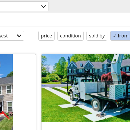
l
est
price
condition
sold by
✓ from t