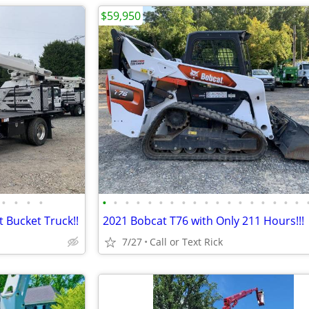
$59,950
•
•
•
•
•
•
•
•
•
•
•
•
•
•
•
•
•
•
•
•
•
•
 Bucket Truck!!
2021 Bobcat T76 with Only 211 Hours!!!
7/27
Call or Text Rick