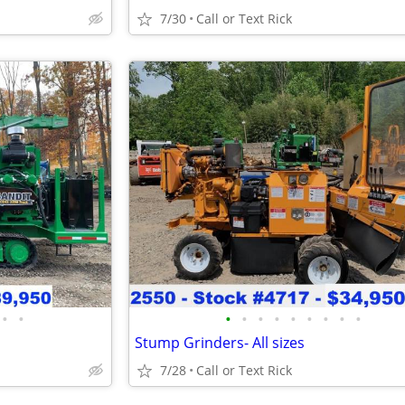
7/30
Call or Text Rick
•
•
•
•
•
•
•
•
•
•
•
Stump Grinders- All sizes
7/28
Call or Text Rick