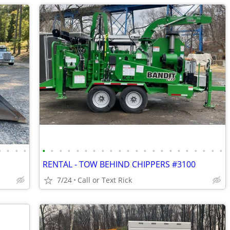
•
•
•
•
•
•
•
•
•
•
•
•
•
•
•
•
•
•
•
•
•
•
•
•
•
•
RENTAL - TOW BEHIND CHIPPERS #3100
7/24
Call or Text Rick