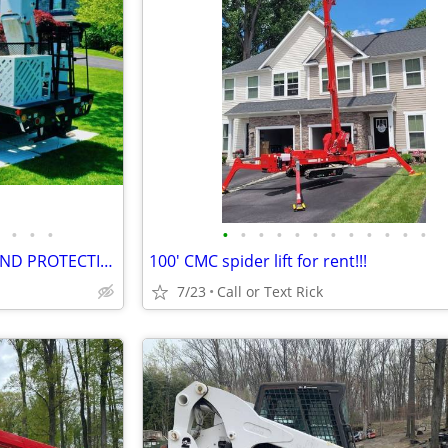
•
•
•
•
•
•
•
•
•
•
•
•
•
•
•
ARBORMATS - ULTIMATE GROUND PROTECTION #2997
100' CMC spider lift for rent!!!
7/23
Call or Text Rick