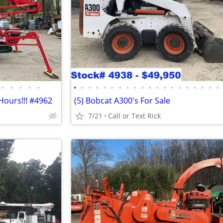
•
•
•
•
•
•
•
•
•
•
•
•
•
•
•
•
•
•
•
•
•
•
•
•
•
Hours!!! #4962
(5) Bobcat A300's For Sale
7/21
Call or Text Rick