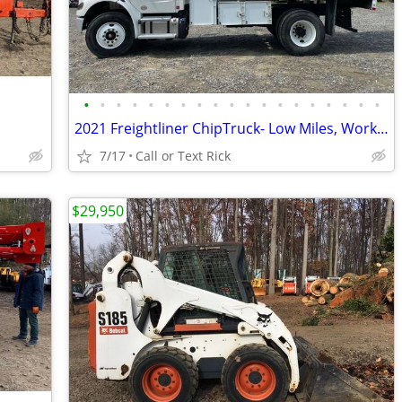
•
•
•
•
•
•
•
•
•
•
•
•
•
•
•
•
•
•
•
2021 Freightliner ChipTruck- Low Miles, Work Ready!! #4967
7/17
Call or Text Rick
$29,950