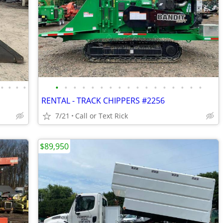
•
•
•
•
•
•
•
•
•
•
•
•
•
•
•
•
•
•
•
•
•
RENTAL - TRACK CHIPPERS #2256
7/21
Call or Text Rick
$89,950