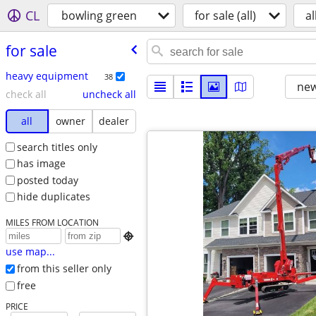
CL
bowling green
for sale (all)
al
for sale
heavy equipment
38
new
check all
uncheck all
all
owner
dealer
search titles only
has image
posted today
hide duplicates
MILES FROM LOCATION

use map...
from this seller only
free
PRICE