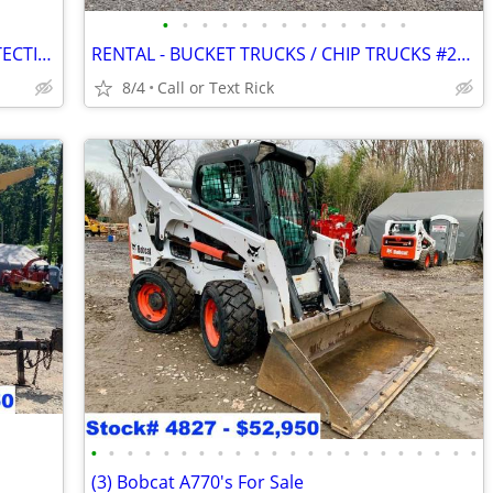
•
•
•
•
•
•
•
•
•
•
•
•
•
ARBORMATS - ULTIMATE GROUND PROTECTION #2997
RENTAL - BUCKET TRUCKS / CHIP TRUCKS #2349
8/4
Call or Text Rick
•
•
•
•
•
•
•
•
•
•
•
•
•
•
•
•
•
•
•
•
•
•
(3) Bobcat A770's For Sale