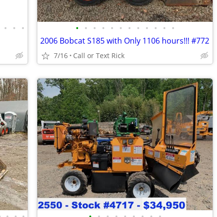
•
•
•
•
•
•
•
•
•
•
•
•
•
•
•
2006 Bobcat S185 with Only 1106 hours!!! #772
7/16
Call or Text Rick
•
•
•
•
•
•
•
•
•
•
•
•
•