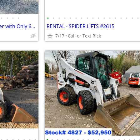
•
•
•
•
•
•
•
•
•
•
•
•
•
•
•
•
•
•
•
•
•
2021 Rayco RG37 Stump Grinder with Only 604 Hours!!! #4965
RENTAL - SPIDER LIFTS #2615
7/17
Call or Text Rick
•
•
•
•
•
•
•
•
•
•
•
•
•
•
•
•
•
•
•
•
•
•
•
•
•