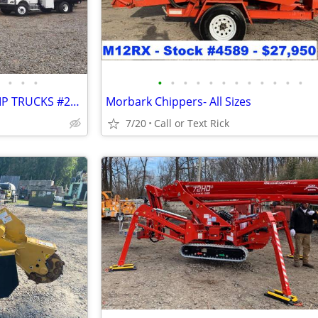
•
•
•
•
•
•
•
•
•
•
•
•
•
•
•
RENTAL - BUCKET TRUCKS / CHIP TRUCKS #2349
Morbark Chippers- All Sizes
7/20
Call or Text Rick