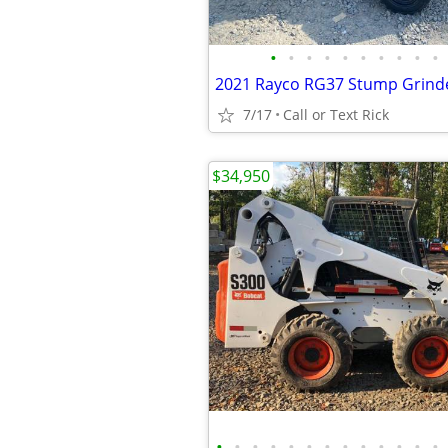
•
•
•
•
•
•
•
•
•
•
7/17
Call or Text Rick
$34,950
•
•
•
•
•
•
•
•
•
•
•
•
•