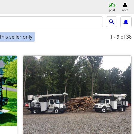
post
acct
his seller only
1 - 9
of 38