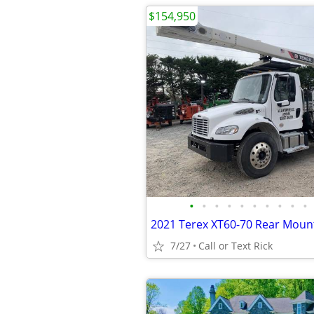
$154,950
•
•
•
•
•
•
•
•
•
•
2021 Terex XT60-70 Rear Mount
7/27
Call or Text Rick