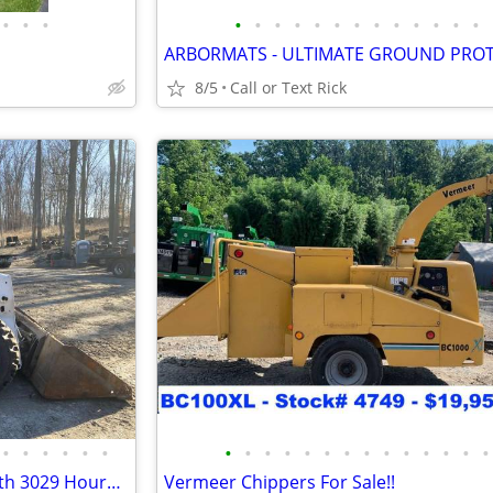
•
•
•
•
•
•
•
•
•
•
•
•
•
•
•
•
8/5
Call or Text Rick
•
•
•
•
•
•
•
•
•
•
•
•
•
•
•
•
•
•
•
•
2016 Bobcat A770 High Flow with 3029 Hours !!! #4964
Vermeer Chippers For Sale!!