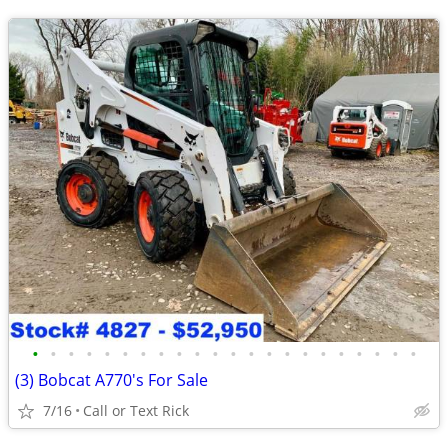
•
•
•
•
•
•
•
•
•
•
•
•
•
•
•
•
•
•
•
•
•
•
(3) Bobcat A770's For Sale
7/16
Call or Text Rick