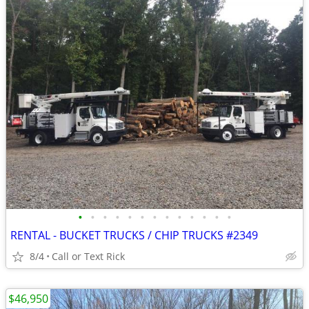
•
•
•
•
•
•
•
•
•
•
•
•
•
RENTAL - BUCKET TRUCKS / CHIP TRUCKS #2349
8/4
Call or Text Rick
$46,950