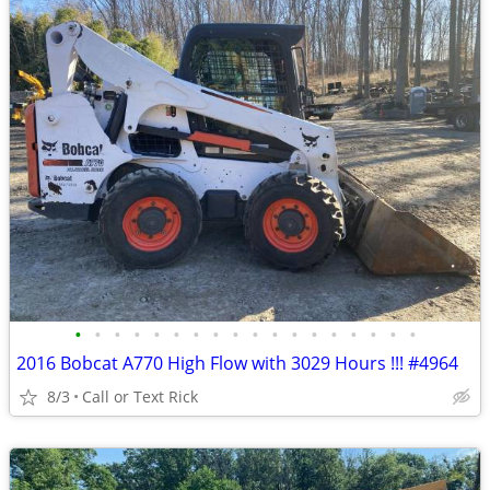
•
•
•
•
•
•
•
•
•
•
•
•
•
•
•
•
•
•
2016 Bobcat A770 High Flow with 3029 Hours !!! #4964
8/3
Call or Text Rick