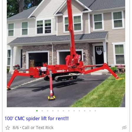
•
•
•
•
•
•
•
•
•
•
•
•
100' CMC spider lift for rent!!!
8/6
Call or Text Rick