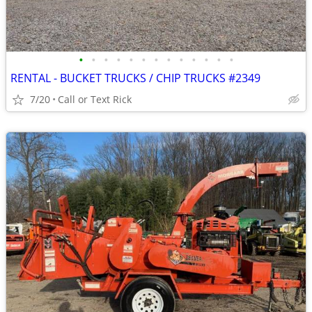
•
•
•
•
•
•
•
•
•
•
•
•
•
RENTAL - BUCKET TRUCKS / CHIP TRUCKS #2349
7/20
Call or Text Rick