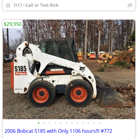
7/17
Call or Text Rick
$29,950
•
•
•
•
•
•
•
•
•
•
•
•
2006 Bobcat S185 with Only 1106 hours!!! #772