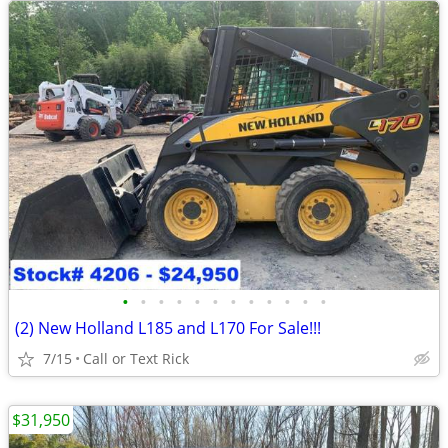
•
•
•
•
•
•
•
•
•
•
•
•
(2) New Holland L185 and L170 For Sale!!!
7/15
Call or Text Rick
$31,950