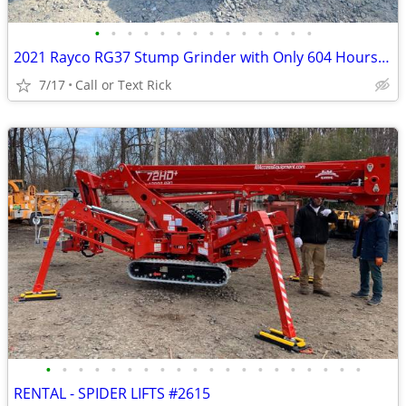
•
•
•
•
•
•
•
•
•
•
•
•
•
•
2021 Rayco RG37 Stump Grinder with Only 604 Hours!!! #4965
7/17
Call or Text Rick
•
•
•
•
•
•
•
•
•
•
•
•
•
•
•
•
•
•
•
•
RENTAL - SPIDER LIFTS #2615