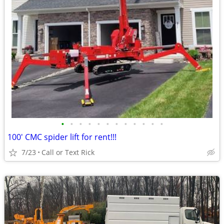
•
•
•
•
•
•
•
•
•
•
•
•
100' CMC spider lift for rent!!!
7/23
Call or Text Rick