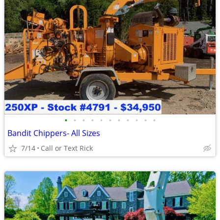
•
•
•
•
•
•
•
•
•
•
•
Bandit Chippers- All Sizes
7/14
Call or Text Rick