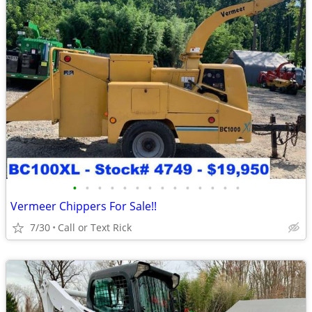
•
•
•
•
•
•
•
•
•
•
•
•
•
•
Vermeer Chippers For Sale!!
7/30
Call or Text Rick