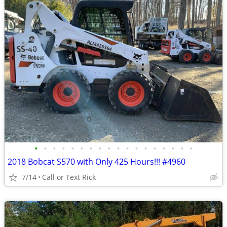
•
•
•
•
•
•
•
•
•
•
•
•
•
•
•
•
•
•
2018 Bobcat S570 with Only 425 Hours!!! #4960
7/14
Call or Text Rick