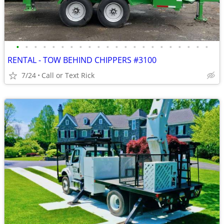
•
•
•
•
•
•
•
•
•
•
•
•
•
•
•
•
•
•
•
•
•
•
RENTAL - TOW BEHIND CHIPPERS #3100
7/24
Call or Text Rick