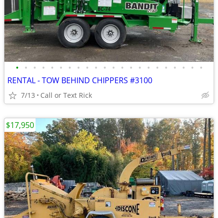
•
•
•
•
•
•
•
•
•
•
•
•
•
•
•
•
•
•
•
•
•
•
RENTAL - TOW BEHIND CHIPPERS #3100
7/13
Call or Text Rick
$17,950