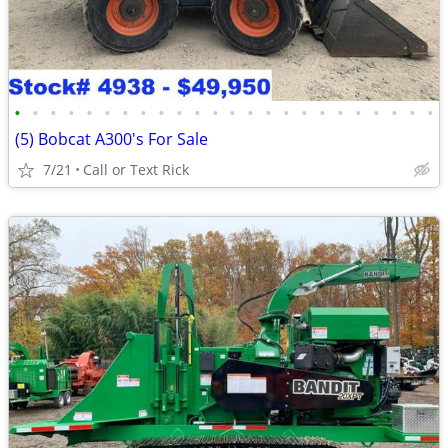
•
•
•
•
•
•
•
•
•
•
•
•
•
•
•
•
•
•
•
•
•
•
•
•
(5) Bobcat A300's For Sale
7/21
Call or Text Rick