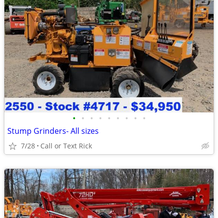
•
•
•
•
•
•
•
•
•
Stump Grinders- All sizes
7/28
Call or Text Rick