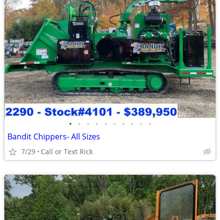
•
•
•
•
•
•
•
•
•
•
Bandit Chippers- All Sizes
7/29
Call or Text Rick