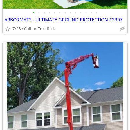
•
•
•
•
•
•
•
•
•
•
•
•
•
ARBORMATS - ULTIMATE GROUND PROTECTION #2997
7/23
Call or Text Rick