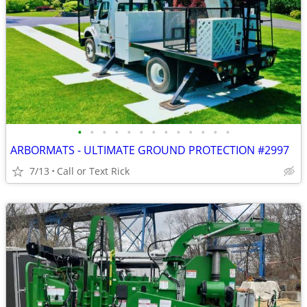
•
•
•
•
•
•
•
•
•
•
•
•
•
ARBORMATS - ULTIMATE GROUND PROTECTION #2997
7/13
Call or Text Rick