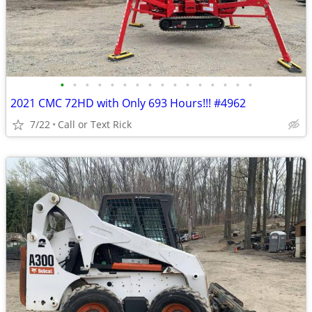
•
•
•
•
•
•
•
•
•
•
•
•
•
•
•
•
2021 CMC 72HD with Only 693 Hours!!! #4962
7/22
Call or Text Rick