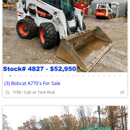
•
•
•
•
•
•
•
•
•
•
•
•
•
•
•
•
•
•
•
•
•
•
(3) Bobcat A770's For Sale
7/30
Call or Text Rick