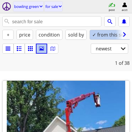
bowling green
for sale
post
acct
+
price
condition
sold by
✓ from this seller
newest
1
of 38