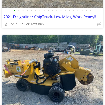
•
•
•
•
•
•
•
•
•
•
•
•
•
•
•
•
•
•
•
2021 Freightliner ChipTruck- Low Miles, Work Ready!! #4967
7/17
Call or Text Rick