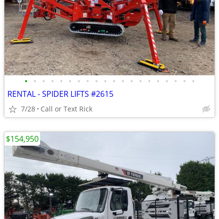
•
•
•
•
•
•
•
•
•
•
•
•
•
•
•
•
•
•
•
•
RENTAL - SPIDER LIFTS #2615
7/28
Call or Text Rick
$154,950