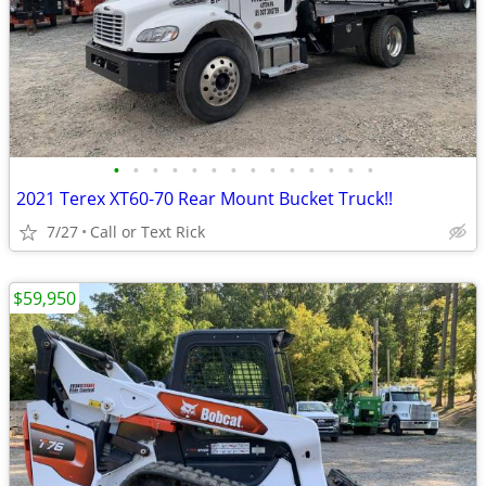
•
•
•
•
•
•
•
•
•
•
•
•
•
•
2021 Terex XT60-70 Rear Mount Bucket Truck!!
7/27
Call or Text Rick
$59,950