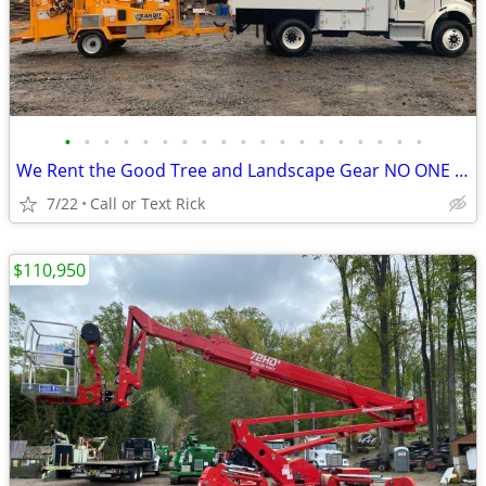
•
•
•
•
•
•
•
•
•
•
•
•
•
•
•
•
•
•
•
We Rent the Good Tree and Landscape Gear NO ONE Else Does
7/22
Call or Text Rick
$110,950