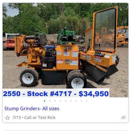
•
•
•
•
•
•
•
•
•
Stump Grinders- All sizes
7/15
Call or Text Rick