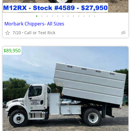
•
•
•
•
•
•
•
•
•
•
•
•
Morbark Chippers- All Sizes
7/20
Call or Text Rick
$89,950