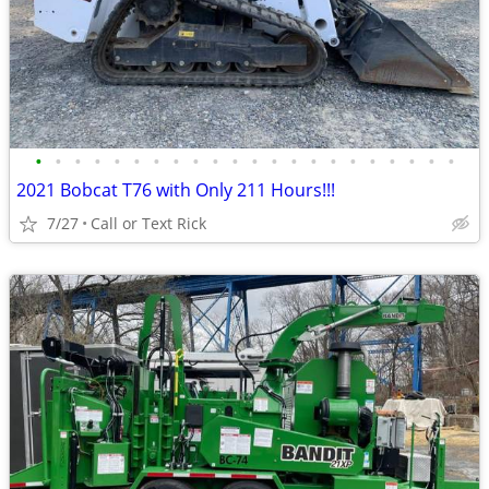
•
•
•
•
•
•
•
•
•
•
•
•
•
•
•
•
•
•
•
•
•
•
2021 Bobcat T76 with Only 211 Hours!!!
7/27
Call or Text Rick