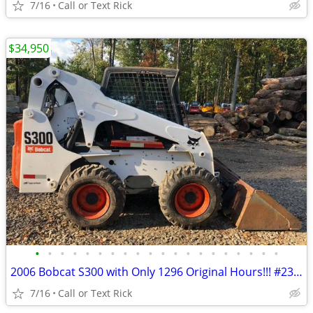
7/16
Call or Text Rick
$34,950
•
•
•
•
•
•
•
•
•
•
•
•
•
•
•
•
•
•
•
•
2006 Bobcat S300 with Only 1296 Original Hours!!! #2375
7/16
Call or Text Rick