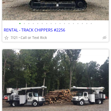
•
•
•
•
•
•
•
•
•
•
•
•
•
•
•
•
•
RENTAL - TRACK CHIPPERS #2256
7/21
Call or Text Rick