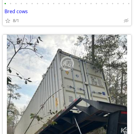
•
•
•
•
•
•
•
•
•
•
•
•
•
•
•
•
•
•
•
•
•
•
•
•
Bred cows
8/1