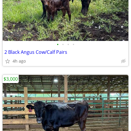
•
•
•
•
2 Black Angus Cow/Calf Pairs
4h ago
$3,000