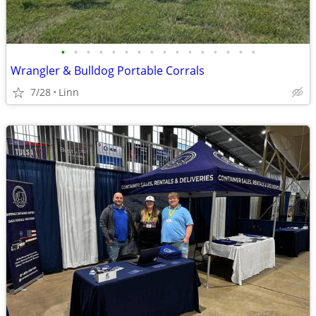
•
•
•
•
•
•
•
•
•
•
•
•
•
•
•
•
Wrangler & Bulldog Portable Corrals
7/28
Linn