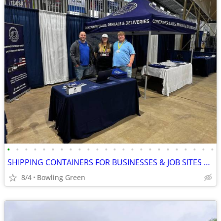
•
•
•
•
•
•
•
•
•
•
•
•
•
•
•
•
•
•
•
•
•
•
•
•
SHIPPING CONTAINERS FOR BUSINESSES & JOB SITES 502-281-0418
8/4
Bowling Green