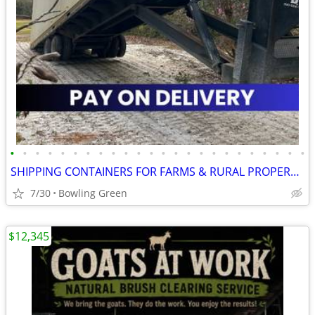
•
•
•
•
•
•
•
•
•
•
•
•
•
•
•
•
•
•
•
•
•
•
•
•
SHIPPING CONTAINERS FOR FARMS & RURAL PROPERTIES 502-281-0418
7/30
Bowling Green
$12,345