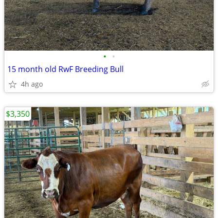
•
•
15 month old RwF Breeding Bull
4h ago
$3,350