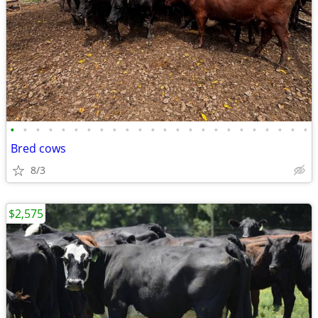
•
•
•
•
•
•
•
•
•
•
•
•
•
•
•
•
•
•
•
•
•
•
•
•
Bred cows
8/3
$2,575