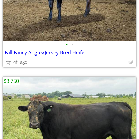
•
•
Fall Fancy Angus/Jersey Bred Heifer
4h ago
$3,750