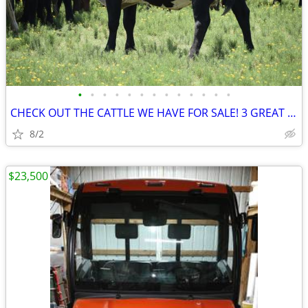
•
•
•
•
•
•
•
•
•
•
•
•
•
CHECK OUT THE CATTLE WE HAVE FOR SALE! 3 GREAT SETS!
8/2
$23,500