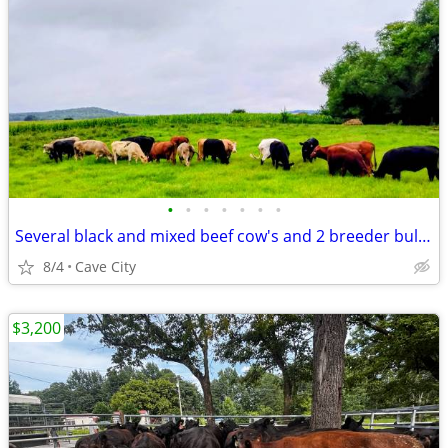
•
•
•
•
•
•
•
Several black and mixed beef cow's and 2 breeder bulls for sale
8/4
Cave City
$3,200