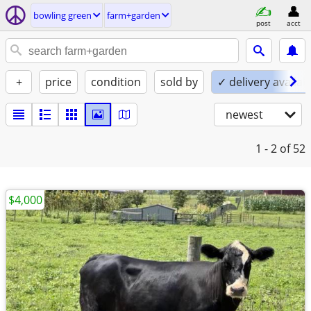
bowling green
farm+garden
post
acct
+
price
condition
sold by
✓ delivery availab
newest
1 - 2
of 52
$4,000