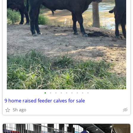
•
•
•
•
•
•
•
•
•
9 home raised feeder calves for sale
5h ago