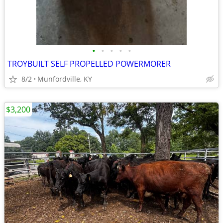
•
•
•
•
•
TROYBUILT SELF PROPELLED POWERMORER
8/2
Munfordville, KY
$3,200