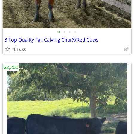
•
•
•
•
3 Top Quality Fall Calving CharX/Red Cows
4h ago
$2,200