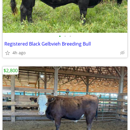
•
•
•
Registered Black Gelbvieh Breeding Bull
4h ago
$2,800