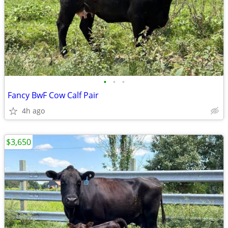
•
•
•
Fancy BwF Cow Calf Pair
4h ago
$3,650