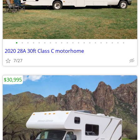
•
•
•
•
•
•
•
•
•
•
•
•
•
•
•
•
•
•
•
•
2020 28A 30ft Class C motorhome
7/27
$30,995