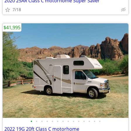
2020 25AR Class C motorhome Super Saver
7/18
$41,995
•
•
•
•
•
•
•
•
•
•
•
•
•
•
2022 19G 20ft Class C motorhome