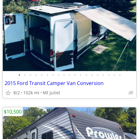
•
•
•
•
•
•
•
•
•
•
•
•
•
•
•
•
•
•
•
2015 Ford Transit Camper Van Conversion
8/2
102k mi
Mt Juliet
$10,500