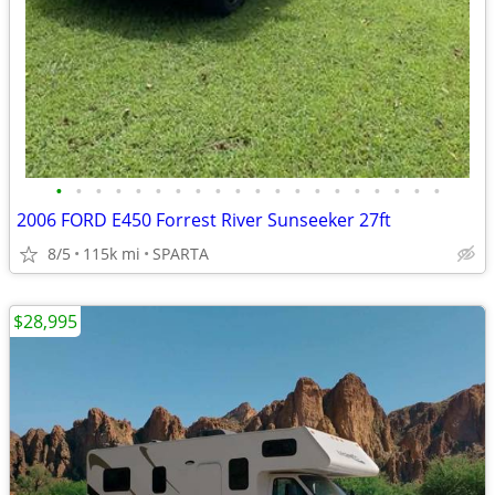
•
•
•
•
•
•
•
•
•
•
•
•
•
•
•
•
•
•
•
•
2006 FORD E450 Forrest River Sunseeker 27ft
8/5
115k mi
SPARTA
$28,995