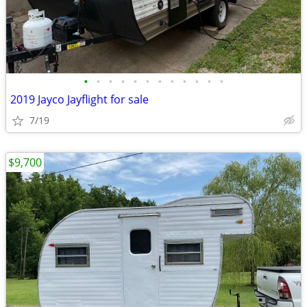
•
•
•
•
•
•
•
•
•
•
•
•
2019 Jayco Jayflight for sale
7/19
$9,700