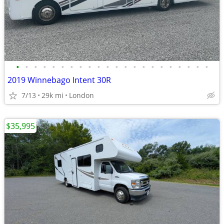
•
•
•
•
•
•
•
•
•
•
•
•
•
•
•
•
•
•
•
•
•
•
2019 Winnebago Intent 30R
7/13
29k mi
London
$35,995