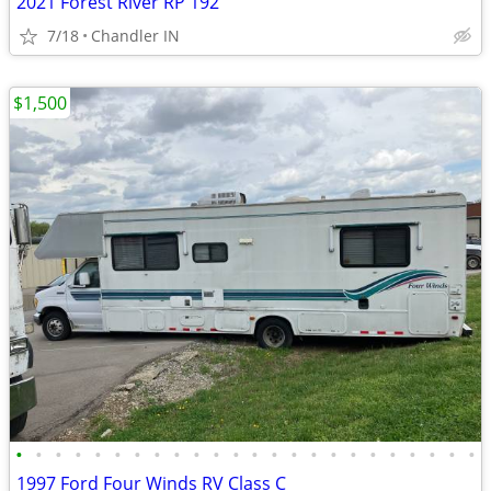
2021 Forest River RP 192
7/18
Chandler IN
$1,500
•
•
•
•
•
•
•
•
•
•
•
•
•
•
•
•
•
•
•
•
•
•
•
•
1997 Ford Four Winds RV Class C