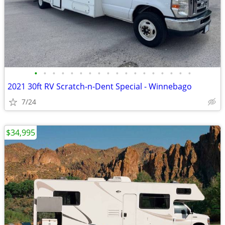
•
•
•
•
•
•
•
•
•
•
•
•
•
•
•
•
•
•
2021 30ft RV Scratch-n-Dent Special - Winnebago
7/24
$34,995