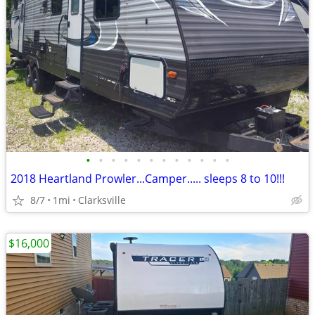
•
•
•
•
•
•
•
•
•
•
•
•
2018 Heartland Prowler...Camper..... sleeps 8 to 10!!!
8/7
1mi
Clarksville
$16,000