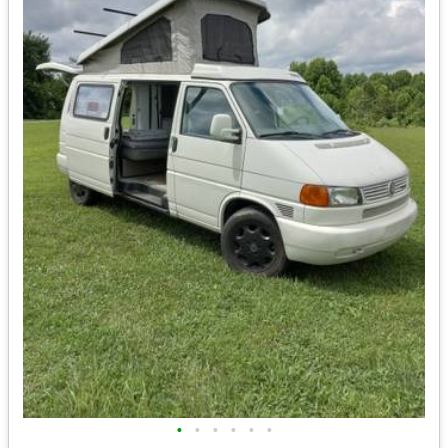
•
•
•
•
•
•