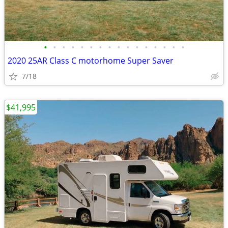
•
•
•
•
•
•
•
•
•
•
•
•
•
•
•
•
2020 25AR Class C motorhome Super Saver
7/18
$41,995