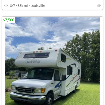
8/7
33k mi
Louisville
$7,500