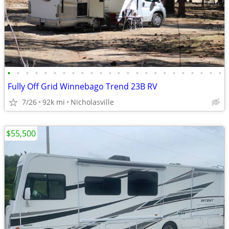
•
•
•
•
•
•
•
•
•
•
•
•
•
•
•
•
•
•
•
•
•
•
•
•
Fully Off Grid Winnebago Trend 23B RV
7/26
92k mi
Nicholasville
$55,500