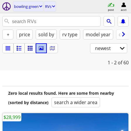
bowling green
RVs
post
acct
+
price
sold by
rv type
model year
condi
newest
1 - 2
of 60
Zero local results found. Here are some from nearby
search a wider area
(sorted by distance)
$28,999