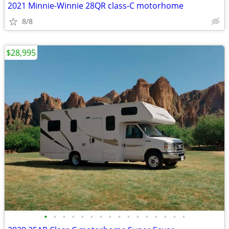
2021 Minnie-Winnie 28QR class-C motorhome
8/8
$28,995
•
•
•
•
•
•
•
•
•
•
•
•
•
•
•
•