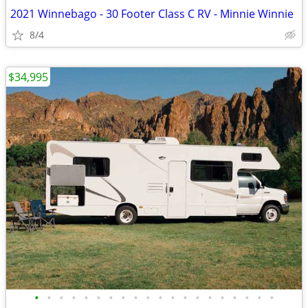
2021 Winnebago - 30 Footer Class C RV - Minnie Winnie
8/4
$34,995
•
•
•
•
•
•
•
•
•
•
•
•
•
•
•
•
•
•
•
•