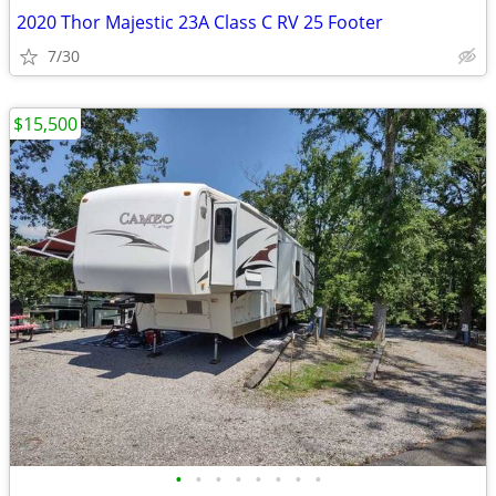
2020 Thor Majestic 23A Class C RV 25 Footer
7/30
$15,500
•
•
•
•
•
•
•
•