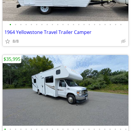
•
•
•
•
•
•
•
•
•
•
•
•
•
•
•
•
•
•
•
•
•
•
1964 Yellowstone Travel Trailer Camper
8/8
$35,995
•
•
•
•
•
•
•
•
•
•
•
•
•
•
•
•
•
•
•
•
•
•
•
•