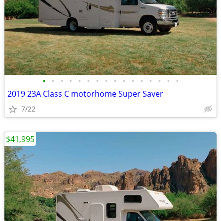
•
•
•
•
•
•
•
•
•
•
•
•
•
•
•
•
2019 23A Class C motorhome Super Saver
7/22
$41,995