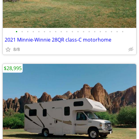
•
•
•
•
•
•
•
•
•
•
•
•
•
•
•
•
•
•
•
•
2021 Minnie-Winnie 28QR class-C motorhome
8/8
$28,995