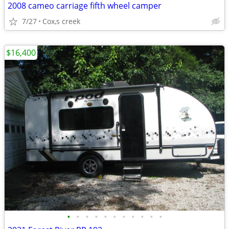
2008 cameo carriage fifth wheel camper
7/27
Cox,s creek
$16,400
•
•
•
•
•
•
•
•
•
•
•