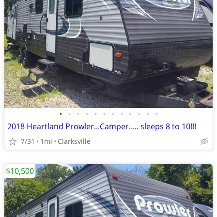
•
•
•
•
•
•
•
•
•
•
•
•
2018 Heartland Prowler...Camper..... sleeps 8 to 10!!!
7/31
1mi
Clarksville
$10,500