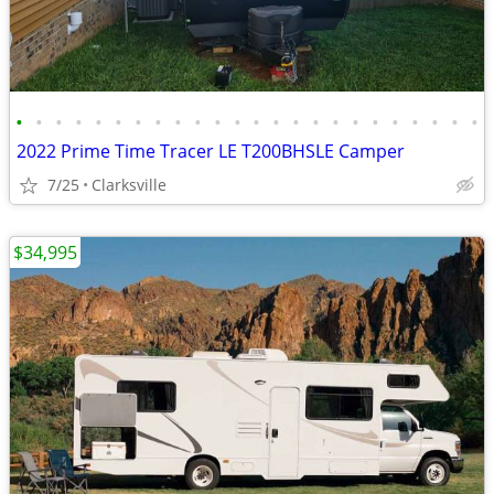
•
•
•
•
•
•
•
•
•
•
•
•
•
•
•
•
•
•
•
•
•
•
•
•
2022 Prime Time Tracer LE T200BHSLE Camper
7/25
Clarksville
$34,995