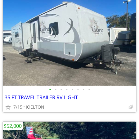
•
•
•
•
•
•
•
•
35 FT TRAVEL TRAILER RV LIGHT
7/15
JOELTON
$52,000