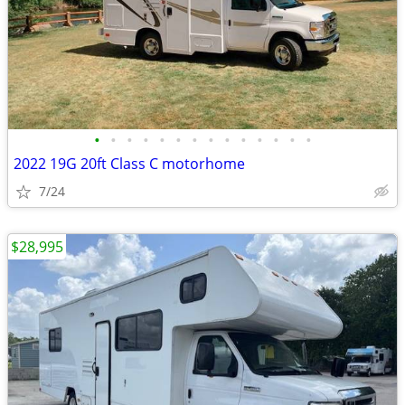
•
•
•
•
•
•
•
•
•
•
•
•
•
•
2022 19G 20ft Class C motorhome
7/24
$28,995