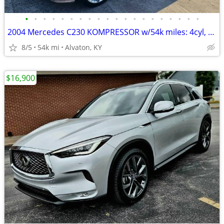
•
•
•
•
•
•
•
•
•
•
•
•
•
•
•
•
•
•
•
•
2004 Mercedes C230 KOMPRESSOR w/54k miles: 4cyl, auto, sunroof, 28MPG+
8/5
54k mi
Alvaton, KY
$16,900