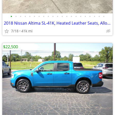
•
•
•
•
•
•
•
•
•
•
•
•
•
•
•
•
•
•
•
•
•
2018 Nissan Altima SL-41K, Heated Leather Seats, Alloy Wheels
7/18
41k mi
$22,500