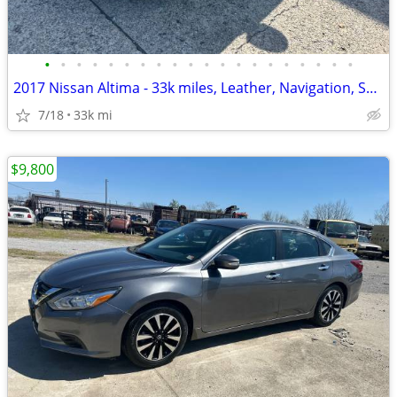
•
•
•
•
•
•
•
•
•
•
•
•
•
•
•
•
•
•
•
•
2017 Nissan Altima - 33k miles, Leather, Navigation, Sunroof
7/18
33k mi
$9,800