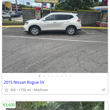
•
•
•
•
•
•
•
•
2015 Nissan Rogue SV
8/6
175k mi
Madison
$3,600