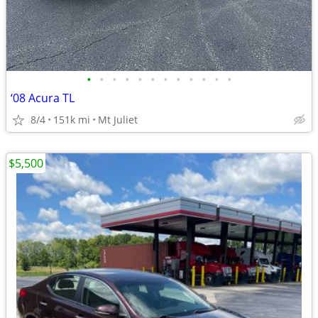
•
•
•
•
•
•
•
•
•
•
•
•
‘08 Acura TL
8/4
151k mi
Mt Juliet
$5,500