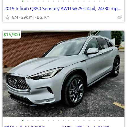
•
•
•
•
•
•
•
•
•
•
•
•
•
•
•
•
•
2019 Infiniti QX50 Sensory AWD w/29k: 4cyl, 24/30 mpg, PANO roof, 20"
8/4
29k mi
BG, KY
$16,900
•
•
•
•
•
•
•
•
•
•
•
•
•
•
•
•
•