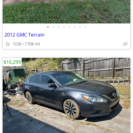
•
•
•
•
•
•
•
•
2012 GMC Terrain
7/26
170k mi
$10,299