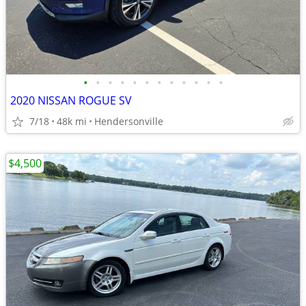
•
•
•
•
•
•
•
•
•
•
•
•
2020 NISSAN ROGUE SV
7/18
48k mi
Hendersonville
$4,500