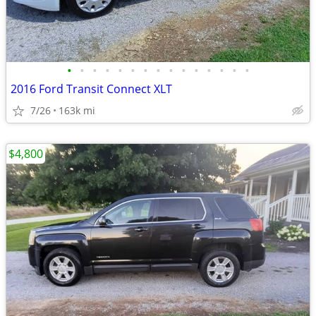
•
•
•
•
•
•
•
•
•
•
•
•
•
•
•
2016 Ford Transit Connect XLT
7/26
163k mi
$4,800