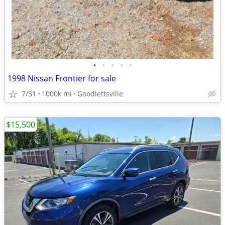
•
•
•
•
•
1998 Nissan Frontier for sale
7/31
1000k mi
Goodlettsville
$15,500