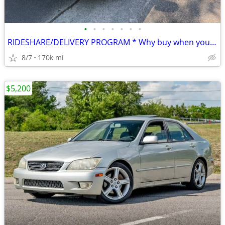
•
•
•
•
•
•
•
RIDESHARE/DELIVERY PROGRAM * Why buy when you can rent daily*
8/7
170k mi
$5,200