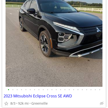
•
•
•
•
•
•
•
•
•
•
•
•
•
•
•
•
•
•
•
•
•
•
2023 Mitsubishi Eclipse Cross SE AWD
8/3
92k mi
Greenville