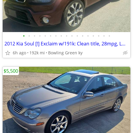
•
•
•
•
•
•
•
•
•
•
•
•
•
•
•
•
•
2012 Kia Soul [!] Exclaim w/191k: Clean title, 28mpg, LOADED!
6h ago
192k mi
Bowling Green ky
$5,500