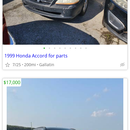
•
•
•
•
•
•
•
•
•
1999 Honda Accord for parts
7/25
200mi
Gallatin
$17,000