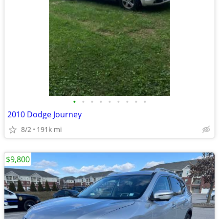
•
•
•
•
•
•
•
•
•
2010 Dodge Journey
8/2
191k mi
$9,800