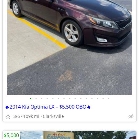
•
•
•
•
•
•
•
•
•
•
•
•
•
•
•
🔥2014 Kia Optima LX – $5,500 OBO🔥
8/6
109k mi
Clarksville
$5,000