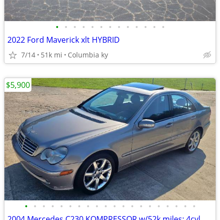
•
•
•
•
•
•
•
•
•
•
•
•
•
2022 Ford Maverick xlt HYBRID
7/14
51k mi
Columbia ky
$5,900
•
•
•
•
•
•
•
•
•
•
•
•
•
•
•
•
•
•
•
•
2004 Mercedes C230 KOMPRESSOR w/52k miles: 4cyl, auto, sunroof, 28MPG+