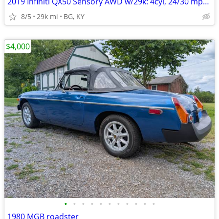
2019 Infiniti QX50 Sensory AWD w/29k: 4cyl, 24/30 mpg, BOSE,PANO roof!
8/5
29k mi
BG, KY
$4,000
•
•
•
•
•
•
•
•
•
•
•
1980 MGB roadster