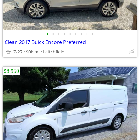
•
•
•
•
•
•
•
•
•
Clean 2017 Buick Encore Preferred
7/27
90k mi
Leitchfield
$8,950