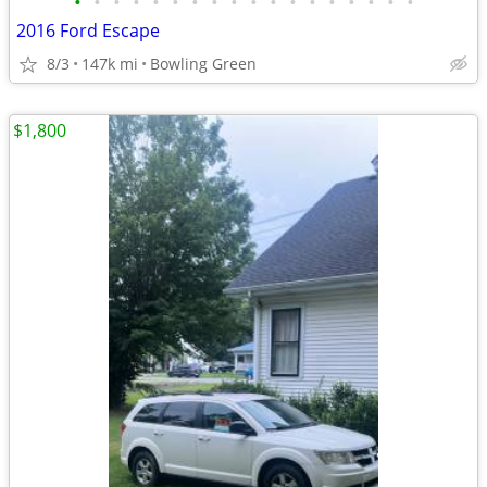
•
•
•
•
•
•
•
•
•
•
•
•
•
•
•
•
•
•
2016 Ford Escape
8/3
147k mi
Bowling Green
$1,800