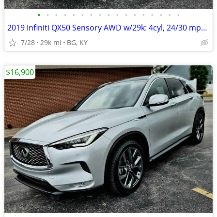
•
•
•
•
•
•
•
•
•
•
•
•
•
•
•
•
•
2019 Infiniti QX50 Sensory AWD w/29k: 4cyl, 24/30 mpg, BOSE,PANO roof!
7/28
29k mi
BG, KY
$16,900