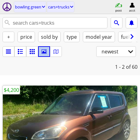
bowling green
cars+trucks
post
acct
+
price
sold by
type
model year
fuel
newest
1 - 2
of 60
$4,200