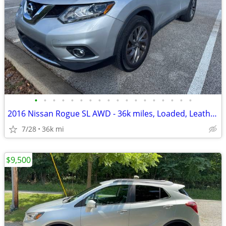
•
•
•
•
•
•
•
•
•
•
•
•
•
•
•
•
•
•
2016 Nissan Rogue SL AWD - 36k miles, Loaded, Leather, Navigation
7/28
36k mi
$9,500