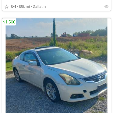
8/4
85k mi
Gallatin
$1,500