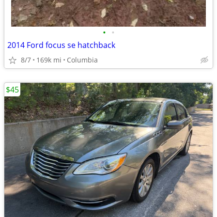
•
•
2014 Ford focus se hatchback
8/7
169k mi
Columbia
$45