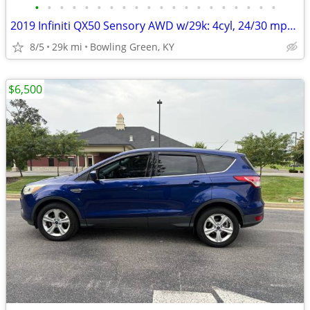
•
•
•
•
•
•
•
•
•
•
•
•
•
•
•
•
•
•
•
•
2019 Infiniti QX50 Sensory AWD w/29k: 4cyl, 24/30 mpg, PANO roof!
8/5
29k mi
Bowling Green, KY
$6,500