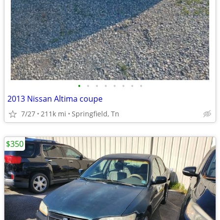
•
•
•
•
•
•
•
•
2013 Nissan Altima coupe
7/27
211k mi
Springfield, Tn
$350