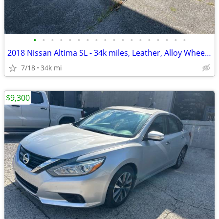
•
•
•
•
•
•
•
•
•
•
•
•
•
•
•
•
•
•
2018 Nissan Altima SL - 34k miles, Leather, Alloy Wheels, Remote Start
7/18
34k mi
$9,300