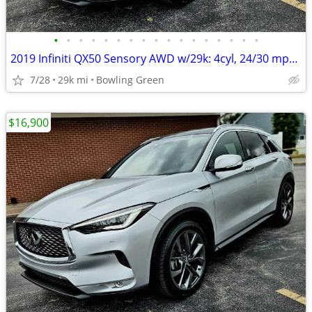
•
•
•
•
•
•
•
•
•
•
•
•
•
•
•
•
•
2019 Infiniti QX50 Sensory AWD w/29k: 4cyl, 24/30 mpg, PANO roof, 20"s
7/28
29k mi
Bowling Green
$16,900