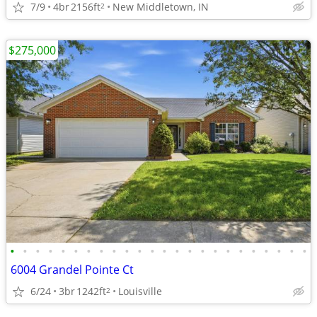
7/9
4br
2156ft
New Middletown, IN
2
$275,000
•
•
•
•
•
•
•
•
•
•
•
•
•
•
•
•
•
•
•
•
•
•
•
•
6004 Grandel Pointe Ct
6/24
3br
1242ft
Louisville
2