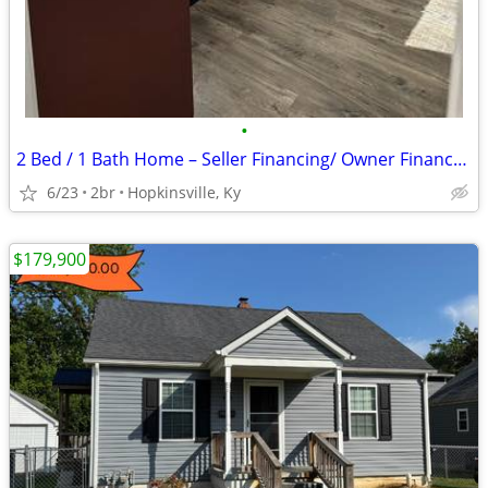
•
2 Bed / 1 Bath Home – Seller Financing/ Owner Finance Available
6/23
2br
Hopkinsville, Ky
$179,900