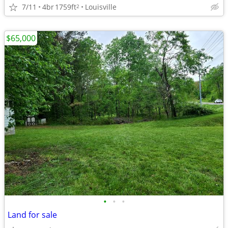
7/11
4br
1759ft
Louisville
2
$65,000
•
•
•
Land for sale