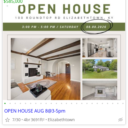
$585,000
•
•
•
•
•
•
•
•
•
•
•
•
•
•
•
•
•
•
•
•
•
•
•
•
OPEN HOUSE AUG 8@3-5pm
7/30
4br
3691ft
Elizabethtown
2