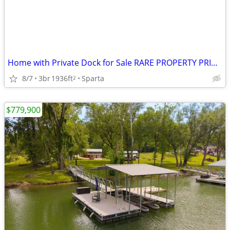
Home with Private Dock for Sale RARE PROPERTY PRICE DROP !
8/7
3br
1936ft
Sparta
2
$779,900