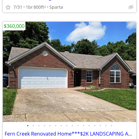
7/31
1br
800ft
Sparta
2
$360,000
•
•
•
•
•
•
•
•
•
•
•
•
•
•
•
•
Fern Creek Renovated Home***$2K LANDSCAPING ALLOWANCE***