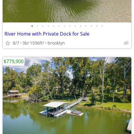
•
•
•
•
•
•
•
•
•
•
•
•
•
•
River Home with Private Dock for Sale
8/7
3br
1936ft
brooklyn
2
$779,900