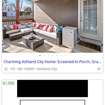
•
•
•
•
•
•
•
Charming Ashland City Home: Screened-In Porch, Granite Counters, Soari
7/5
3br
1596ft
Ashland City
2
$1,900