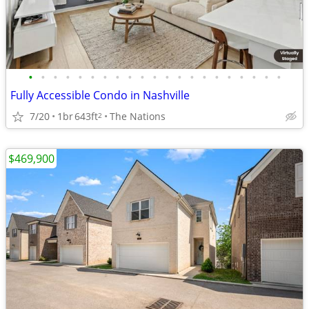
•
•
•
•
•
•
•
•
•
•
•
•
•
•
•
•
•
•
•
•
•
Fully Accessible Condo in Nashville
7/20
1br
643ft
The Nations
2
$469,900