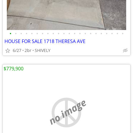
•
•
•
•
•
•
•
•
•
•
•
•
•
•
•
•
•
•
•
•
•
•
HOUSE FOR SALE 1718 THERESA AVE
6/27
2br
SHIVELY
$779,900
no image