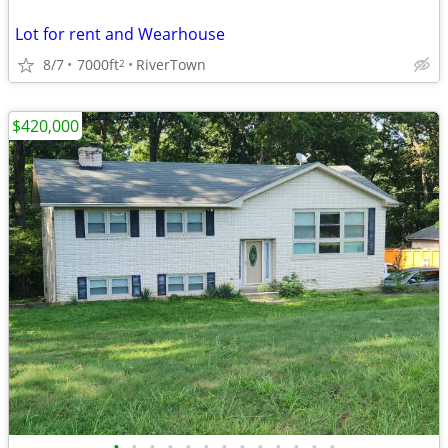
Lot for rent and Wearhouse
8/7
7000ft
RiverTown
2
$420,000
•
•
•
•
•
•
•
•
•
•
•
•
•