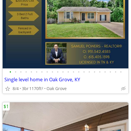
•
•
•
•
•
•
•
•
•
•
•
•
•
•
•
•
•
•
•
•
•
•
Single level home in Oak Grove, KY
8/4
3br
1170ft
Oak Grove
2
$1