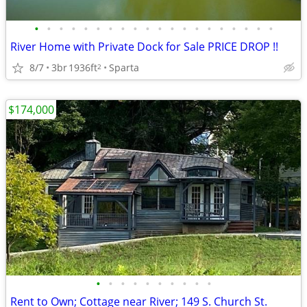
•
•
•
•
•
•
•
•
•
•
•
•
•
•
•
•
•
•
•
•
River Home with Private Dock for Sale PRICE DROP !!
8/7
3br
1936ft
Sparta
2
$174,000
•
•
•
•
•
•
•
•
•
•
Rent to Own; Cottage near River; 149 S. Church St.