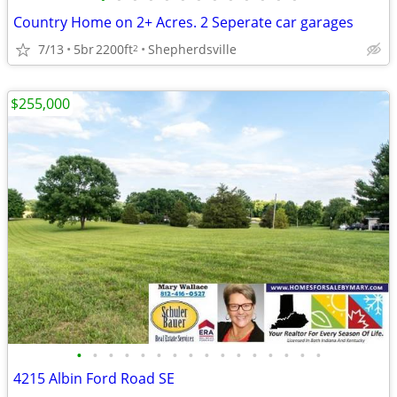
Country Home on 2+ Acres. 2 Seperate car garages
7/13
5br
2200ft
Shepherdsville
2
$255,000
•
•
•
•
•
•
•
•
•
•
•
•
•
•
•
•
4215 Albin Ford Road SE