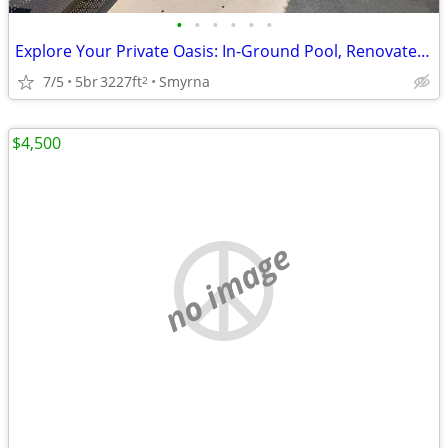
•
•
•
•
•
•
Explore Your Private Oasis: In-Ground Pool, Renovated Kitchen, No HOA!
7/5
5br
3227ft
Smyrna
2
$4,500
no image