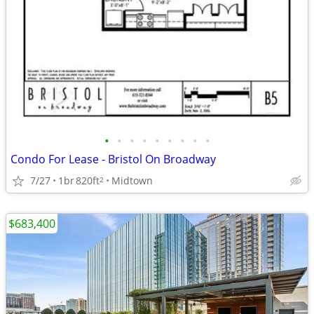
•
•
•
•
•
•
•
•
•
Condo For Lease - Bristol On Broadway
7/27
1br
820ft
Midtown
2
$683,400