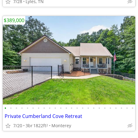
7/28
Lyles, TN
$389,000
•
•
•
•
•
•
•
•
•
•
•
•
•
•
•
•
•
•
•
•
•
•
•
•
Private Cumberland Cove Retreat
7/20
3br
1822ft
Monterey
2