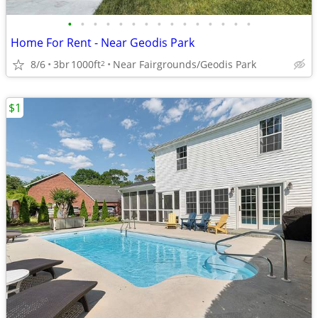
•
•
•
•
•
•
•
•
•
•
•
•
•
•
•
Home For Rent - Near Geodis Park
8/6
3br
1000ft
Near Fairgrounds/Geodis Park
2
$1