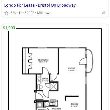
Condo For Lease - Bristol On Broadway
8/6
1br
820ft
Midtown
2
$1,900