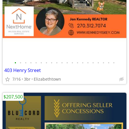
•
•
•
•
•
•
•
•
•
•
•
•
•
•
•
•
•
•
•
•
403 Henry Street
7/16
3br
Elizabethtown
$207,500