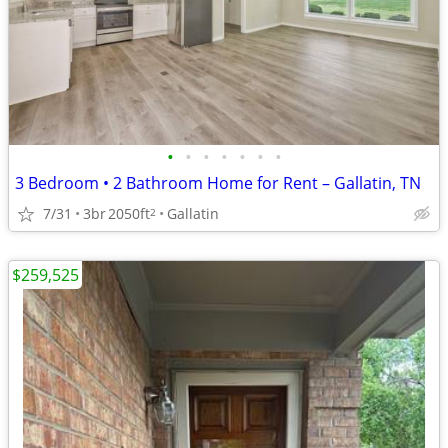
•
•
•
•
•
•
•
3 Bedroom • 2 Bathroom Home for Rent – Gallatin, TN
7/31
3br
2050ft
Gallatin
2
$259,525