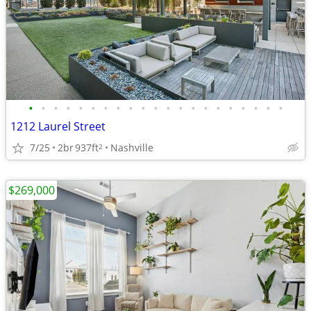
•
•
•
•
•
•
•
•
•
•
•
•
•
•
•
•
•
•
•
•
•
1212 Laurel Street
7/25
2br
937ft
Nashville
2
$269,000