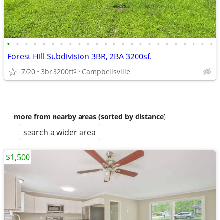
•
•
•
•
•
•
•
•
•
•
•
•
•
•
•
•
•
•
•
•
•
•
•
•
Forest Hill Subdivision 3BR, 2BA 3200sf.
7/20
3br
3200ft
Campbellsville
2
more from nearby areas (sorted by distance)
search a wider area
$1,500