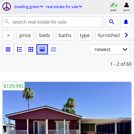
bowling green
real estate for sale
post
acct
+
price
beds
baths
type
furnished
✓ 
newest
1 - 2
of 60
$129,995