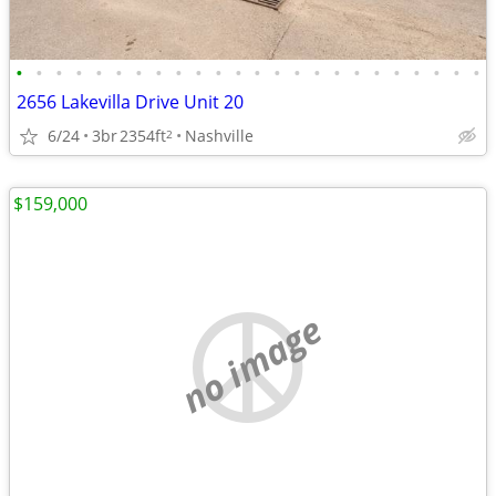
•
•
•
•
•
•
•
•
•
•
•
•
•
•
•
•
•
•
•
•
•
•
•
•
2656 Lakevilla Drive Unit 20
6/24
3br
2354ft
Nashville
2
$159,000
no image