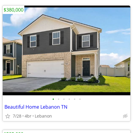
$380,000
•
•
•
•
•
•
Beautiful Home Lebanon TN
7/28
4br
Lebanon