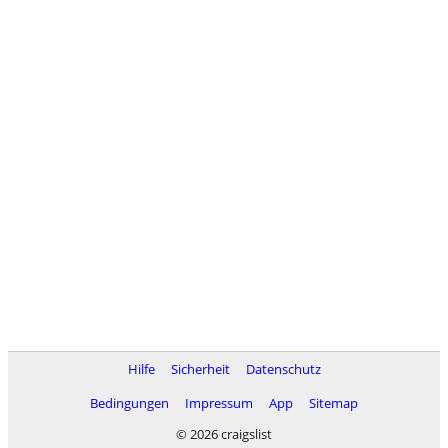
Hilfe
Sicherheit
Datenschutz
Bedingungen
Impressum
App
Sitemap
© 2026 craigslist