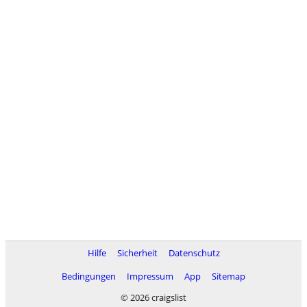
Hilfe
Sicherheit
Datenschutz
Bedingungen
Impressum
App
Sitemap
© 2026 craigslist