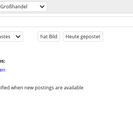
-/Großhandel
stes
hat Bild
Heute gepostet
es:
hen
ified when new postings are available