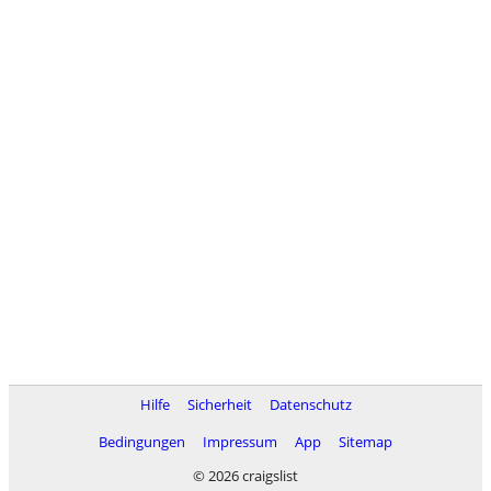
Hilfe
Sicherheit
Datenschutz
Bedingungen
Impressum
App
Sitemap
© 2026 craigslist