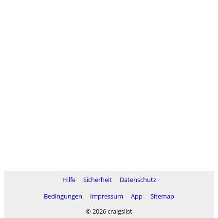
Hilfe
Sicherheit
Datenschutz
Bedingungen
Impressum
App
Sitemap
© 2026 craigslist