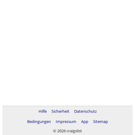
Hilfe
Sicherheit
Datenschutz
Bedingungen
Impressum
App
Sitemap
© 2026 craigslist