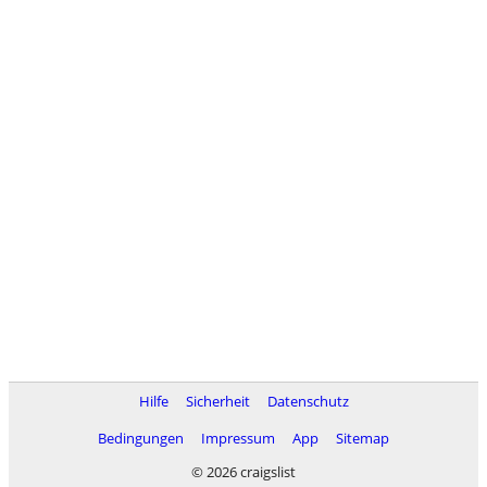
Hilfe
Sicherheit
Datenschutz
Bedingungen
Impressum
App
Sitemap
© 2026 craigslist