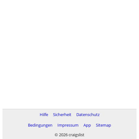
Hilfe
Sicherheit
Datenschutz
Bedingungen
Impressum
App
Sitemap
© 2026 craigslist