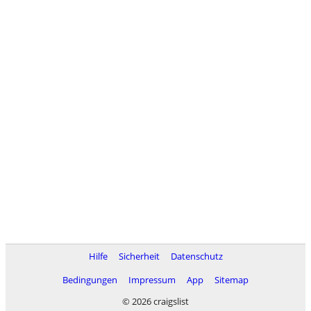
Hilfe
Sicherheit
Datenschutz
Bedingungen
Impressum
App
Sitemap
© 2026 craigslist