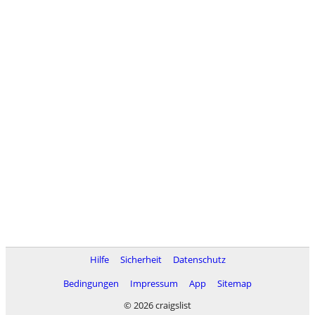
Hilfe
Sicherheit
Datenschutz
Bedingungen
Impressum
App
Sitemap
© 2026 craigslist