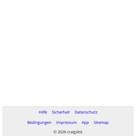
Hilfe
Sicherheit
Datenschutz
Bedingungen
Impressum
App
Sitemap
© 2026 craigslist