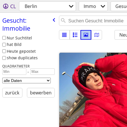
CL
Berlin
Immo
Gesuc
Gesucht:
Immobilie
Neu
Nur Suchtitel
hat Bild
Heute gepostet
show duplicates
QUADRATMETER
-
zurück
bewerben