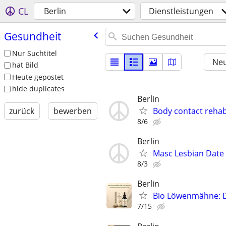
CL
Berlin
Dienstleistungen
Gesundheit
Nur Suchtitel
Neu
hat Bild
Heute gepostet
hide duplicates
Berlin
Body contact rehab
zurück
bewerben
8/6
Berlin
Masc Lesbian Date 
8/3
Berlin
Bio Löwenmähne: Di
7/15