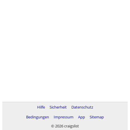
Hilfe
Sicherheit
Datenschutz
Bedingungen
Impressum
App
Sitemap
© 2026 craigslist