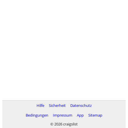
Hilfe
Sicherheit
Datenschutz
Bedingungen
Impressum
App
Sitemap
© 2026 craigslist