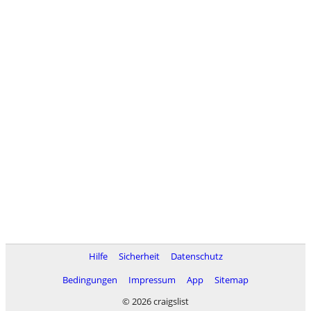
Hilfe
Sicherheit
Datenschutz
Bedingungen
Impressum
App
Sitemap
© 2026 craigslist