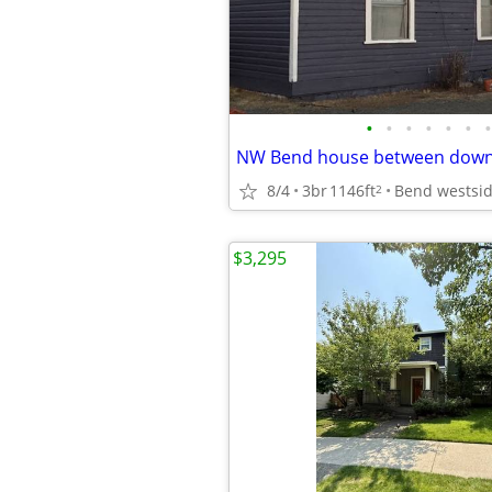
•
•
•
•
•
•
•
NW Bend house between downt
8/4
3br
1146ft
Bend westsi
2
$3,295