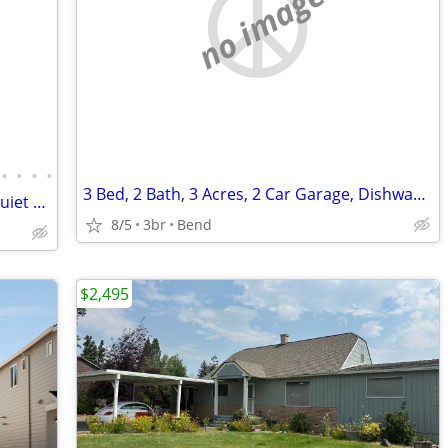
no image
•
•
•
•
3 Bed, 2 Bath, 3 Acres, 2 Car Garage, Dishwasher, Washer and Dryer
*$500 Off First Month's* NE Home on Quiet Cul-de-Sac w/ Covered Patio
8/5
3br
Bend
$2,495