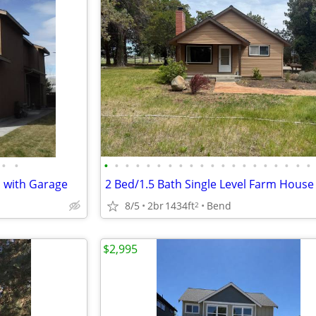
•
•
•
•
•
•
•
•
•
•
•
•
•
•
•
•
•
•
•
•
•
•
d with Garage
8/5
2br
1434ft
Bend
2
$2,995