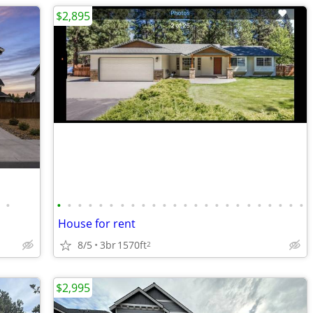
$2,895
•
•
•
•
•
•
•
•
•
•
•
•
•
•
•
•
•
•
•
•
•
•
•
•
•
d
House for rent
8/5
3br
1570ft
2
$2,995