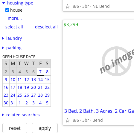
housing type
8/6
3br
NE Bend
house
more...
$3,299
select all
deselect all
laundry
no imag
parking
OPEN HOUSE DATE
S
M
T
W
T
F
S
2
3
4
5
6
7
8
9
10
11
12
13
14
15
16
17
18
19
20
21
22
23
24
25
26
27
28
29
30
31
1
2
3
4
5
related searches
8/6
3br
Bend
reset
apply