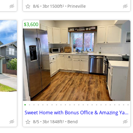
8/6
3br
1500ft
Prineville
2
$3,600
•
•
•
•
•
•
•
•
•
•
•
•
•
•
•
•
•
•
•
•
•
•
•
•
Sweet Home with Bonus Office & Amazing Yard
8/5
3br
1848ft
Bend
2