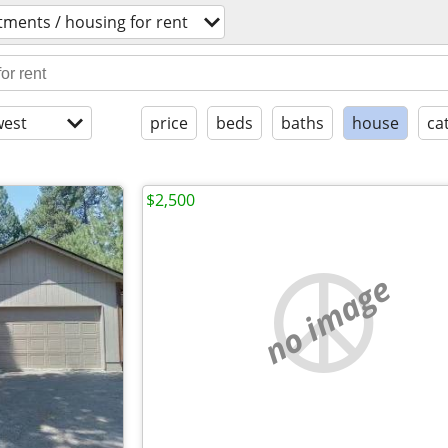
tments / housing for rent
est
price
beds
baths
house
ca
$2,500
no image