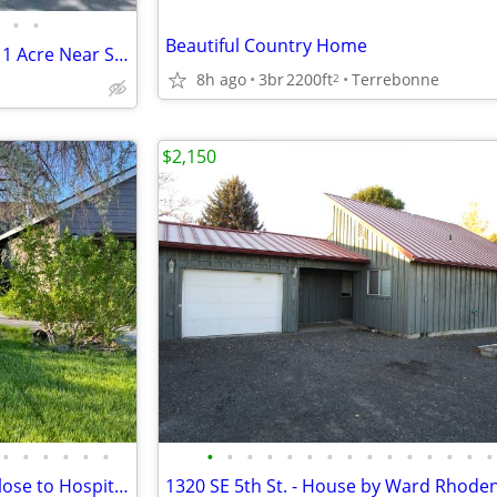
•
•
Beautiful Country Home
Stunning 3-Bedroom Home on 1 Acre Near Sunriver Resort
8h ago
3br
2200ft
Terrebonne
2
$2,150
•
•
•
•
•
•
•
•
•
•
•
•
•
•
•
•
•
•
•
•
•
Beautiful Pet Friendly House, Close to Hospital & Shopping