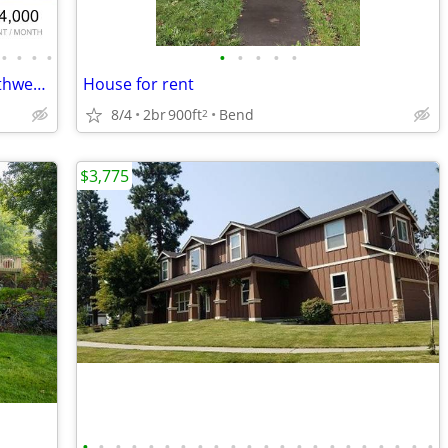
•
•
•
•
•
•
•
•
•
Beautiful Trailside home right near Northwest Crossing!
House for rent
8/4
2br
900ft
Bend
2
$3,775
•
•
•
•
•
•
•
•
•
•
•
•
•
•
•
•
•
•
•
•
•
•