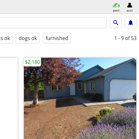
post
acct
ts ok
dogs ok
furnished
1 - 9
of 53
$2,180