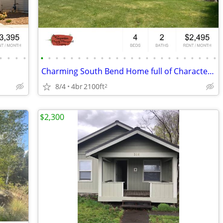
•
•
•
•
•
•
•
•
•
•
•
•
•
•
•
•
•
•
•
•
•
•
•
•
•
•
•
•
Charming South Bend Home full of Character! RV Parking!
8/4
4br
2100ft
2
$2,300