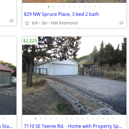
•
•
•
•
•
•
•
•
•
•
•
829 NW Spruce Place, 3 bed 2 bath
8/6
3br
NW Redmond
$2,225
•
•
•
•
•
•
•
•
•
•
•
•
•
•
•
•
•
1320 SE 5th St. - House by Ward Rhoden Stadium - Available Soon!
7110 SE Teenie Rd. - Home with Property Space - Available Soon!