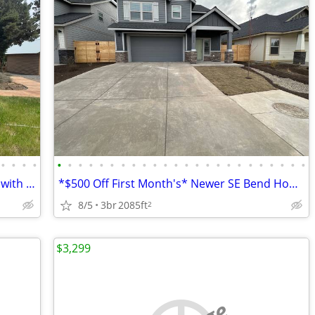
•
•
•
•
•
•
•
•
•
•
•
•
•
•
•
•
•
•
•
•
•
•
•
•
•
•
•
•
2 Bed/1.5 Bath Single Level Farm House with Mountain Views
*$500 Off First Month's* Newer SE Bend House w/A/C, 3 Bdrms, 2.5 Baths
8/5
3br
2085ft
2
$3,299