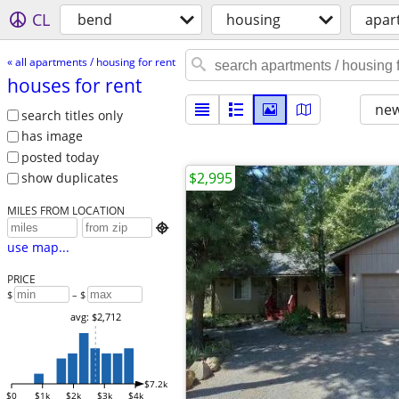
CL
bend
housing
apar
« all apartments / housing for rent
houses for rent
new
search titles only
has image
posted today
$2,995
show duplicates
MILES FROM LOCATION

use map...
PRICE
$
– $
avg: $2,712
$7.2k
$0
$1k
$2k
$3k
$4k