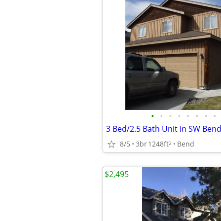
•
•
•
•
•
•
•
•
3 Bed/2.5 Bath Unit in SW Ben
8/5
3br
1248ft
Bend
2
$2,495