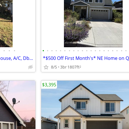
•
•
•
•
•
•
•
•
•
•
•
•
•
•
•
•
•
•
•
•
•
•
•
SE Bend 3 Bedroom, 2.5 Bath House, A/C, Dbl Garage, Fenced Yard
8/5
3br
1807ft
2
$3,395