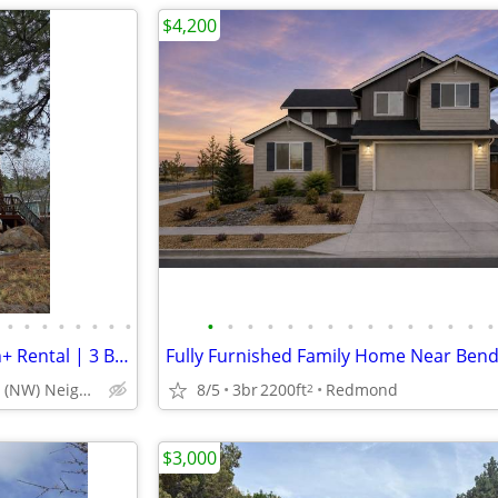
$4,200
•
•
•
•
•
•
•
•
•
•
•
•
•
•
•
•
•
•
•
•
•
•
•
Summit West Furnished Month+ Rental | 3 BD, 3 BA | High Lakes Boundary
Fully Furnished Family Home Near Ben
Summit West (NW) Neighborhood
8/5
3br
2200ft
Redmond
2
$3,000