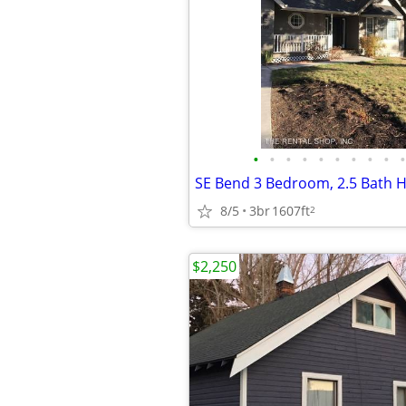
•
•
•
•
•
•
•
•
•
•
8/5
3br
1607ft
2
$2,250