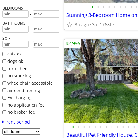
•
•
•
•
•
•
•
•
•
BEDROOMS
-
BATHROOMS
3h ago
3br
1768ft
2
-
SQ FT
$2,995
-
cats ok
dogs ok
furnished
no smoking
wheelchair accessible
air conditioning
EV charging
no application fee
no broker fee
rent period
•
•
•
•
•
•
•
•
•
•
•
•