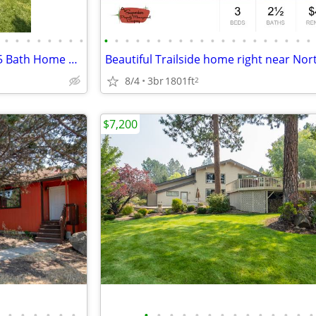
•
•
•
•
•
•
•
•
•
•
•
•
•
•
•
•
•
•
•
•
•
•
•
•
•
•
•
•
Spacious 2,232 Sq. Ft. 4 Bed, 3.5 Bath Home with Central A/C!
8/4
3br
1801ft
2
$7,200
•
•
•
•
•
•
•
•
•
•
•
•
•
•
•
•
•
•
•
•