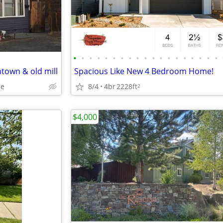
•
•
•
•
•
•
•
•
•
•
•
•
•
•
•
•
•
•
•
own & old mill
Spacious Like New 4 Bedroom Home!
de
8/4
4br
2228ft
2
$4,000