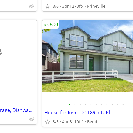
8/6
3br
1273ft
Prineville
2
$3,800
e
•
•
•
•
•
•
•
•
•
•
•
3 Bed, 2 Bath, 3 Acres, 2 Car Garage, Dishwasher, Washer and Dryer
House for Rent - 21189 Ritz Pl
8/5
4br
3110ft
Bend
2