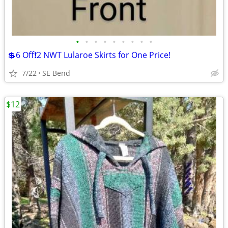
•
•
•
•
•
•
•
•
•
💲6 Off❗2 NWT Lularoe Skirts for One Price!
7/22
SE Bend
$12