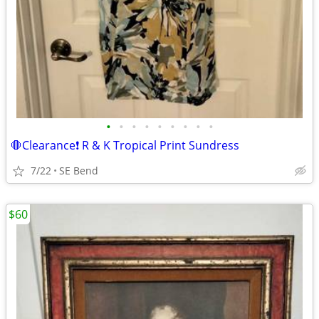
•
•
•
•
•
•
•
•
•
🛑Clearance❗ R & K Tropical Print Sundress
7/22
SE Bend
$60