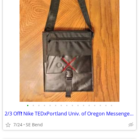
•
•
•
•
•
•
•
•
•
•
•
•
•
•
•
•
2/3 Off❗ Nike TEDxPortland Univ. of Oregon Messenger Bag
7/24
SE Bend