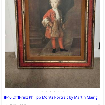
•
•
•
•
•
•
💲40 Off❗Prinz Philipp Moritz Portrait by Martin Maingaud