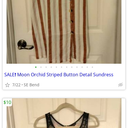
•
•
•
•
•
•
•
•
•
•
•
•
SALE❗ Moon Orchid Striped Button Detail Sundress
7/22
SE Bend
$10