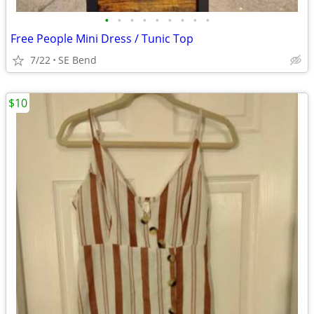
•
•
•
•
•
•
•
•
•
Free People Mini Dress / Tunic Top
7/22
SE Bend
$10