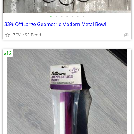
•
•
•
•
•
•
•
33% Off❗Large Geometric Modern Metal Bowl
7/24
SE Bend
$12