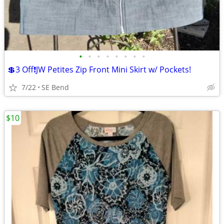
•
•
•
•
•
•
•
•
💲3 Off❗JW Petites Zip Front Mini Skirt w/ Pockets!
7/22
SE Bend
$10