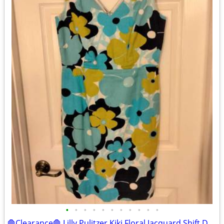
•
•
•
•
•
•
•
•
•
•
•
🛑Clearance🛑 Lilly Pulitzer Kiki Floral Jacquard Shift Dress