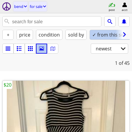
bend
for sale
post
acct
+
price
condition
sold by
✓ from this seller
newest
1
of 45
$20