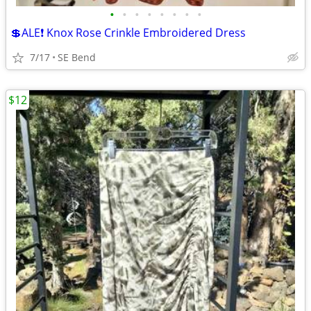
•
•
•
•
•
•
•
•
💲ALE❗ Knox Rose Crinkle Embroidered Dress
7/17
SE Bend
$12