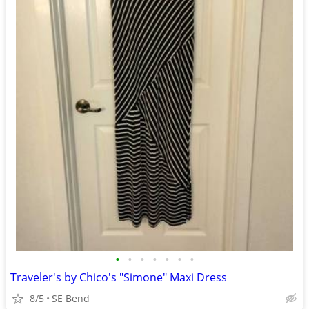
•
•
•
•
•
•
•
Traveler's by Chico's "Simone" Maxi Dress
8/5
SE Bend