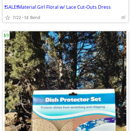
❗SALE❗Material Girl Floral w/ Lace Cut-Outs Dress
7/22
SE Bend
$9