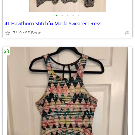
•
•
•
•
•
41 Hawthorn Stitchfix Marla Sweater Dress
7/19
SE Bend
$8