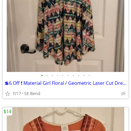
•
•
•
•
•
•
•
•
•
•
💲6 Off ❗ Material Girl Floral / Geometric Laser Cut Dress
7/17
SE Bend
$14