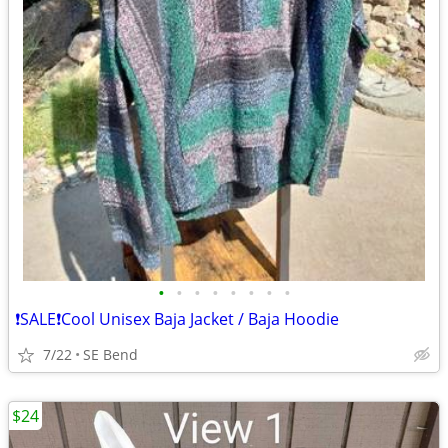
•
•
•
•
•
•
•
•
❗SALE❗Cool Unisex Baja Jacket / Baja Hoodie
7/22
SE Bend
$24