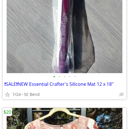
•
•
•
•
•
❗SALE❗NEW Essential Crafter's Silicone Mat 12 x 18"
7/24
SE Bend
$20