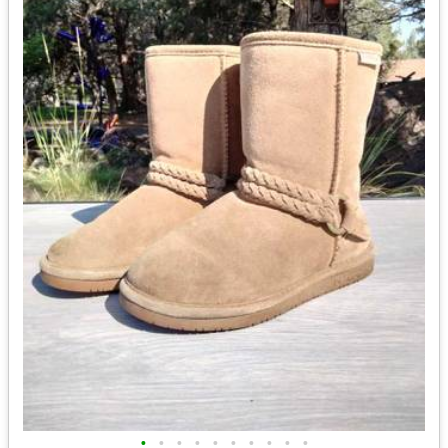
•
•
•
•
•
•
•
•
•
•