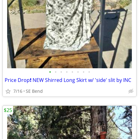
•
•
•
•
•
•
•
•
Price Drop❗ NEW Shirred Long Skirt w/ 'side' slit by INC
7/16
SE Bend
$25