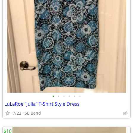
•
•
•
•
•
•
LuLaRoe "Julia" T-Shirt Style Dress
7/22
SE Bend
$10