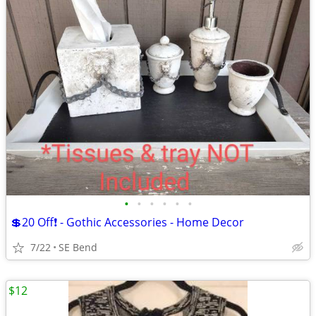
•
•
•
•
•
•
💲20 Off❗ - Gothic Accessories - Home Decor
7/22
SE Bend
$12