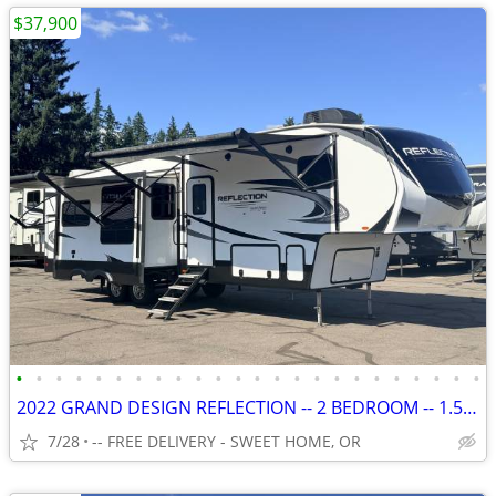
$37,900
•
•
•
•
•
•
•
•
•
•
•
•
•
•
•
•
•
•
•
•
•
•
•
•
2022 GRAND DESIGN REFLECTION -- 2 BEDROOM -- 1.5 BATH - 36' 5TH WHEEL
7/28
-- FREE DELIVERY - SWEET HOME, OR