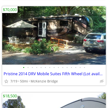
$70,000
•
•
•
•
•
•
•
•
•
•
•
•
•
•
•
Pristine 2014 DRV Mobile Suites Fifth Wheel (Lot available separately)
7/19
50mi
McKenzie Bridge
$18,500