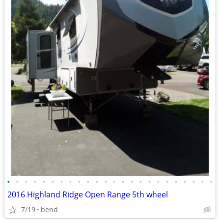
•
•
•
•
•
•
•
•
•
•
•
•
•
•
•
•
•
•
•
•
•
•
•
•
2016 Highland Ridge Open Range 5th wheel
7/19
bend