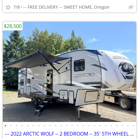
7/8
-- FREE DELIVERY -- SWEET HOME, Oregon
$28,500
•
•
•
•
•
•
•
•
•
•
•
•
•
•
•
•
•
•
•
•
•
•
•
•
--- 2022 ARCTIC WOLF -- 2 BEDROOM -- 35' 5TH WHEEL RV ---