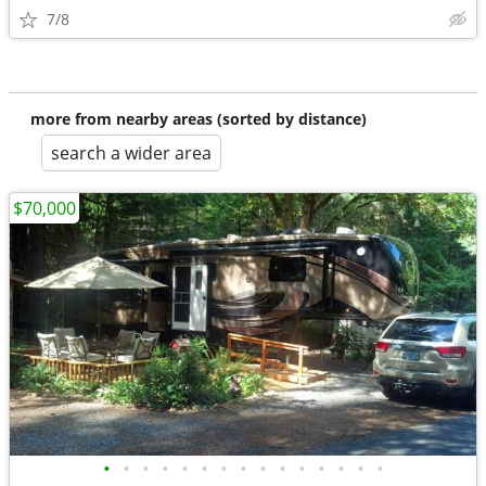
7/8
more from nearby areas (sorted by distance)
search a wider area
$70,000
•
•
•
•
•
•
•
•
•
•
•
•
•
•
•