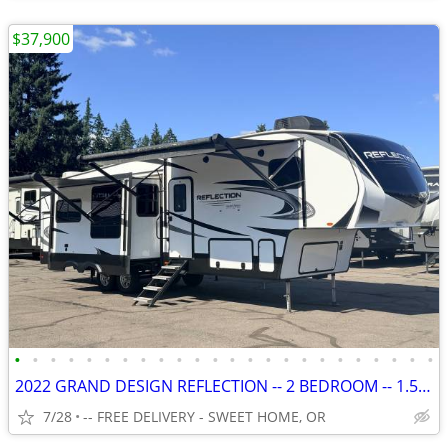
$37,900
•
•
•
•
•
•
•
•
•
•
•
•
•
•
•
•
•
•
•
•
•
•
•
•
2022 GRAND DESIGN REFLECTION -- 2 BEDROOM -- 1.5 BATH - 36' 5TH WHEEL
7/28
-- FREE DELIVERY - SWEET HOME, OR