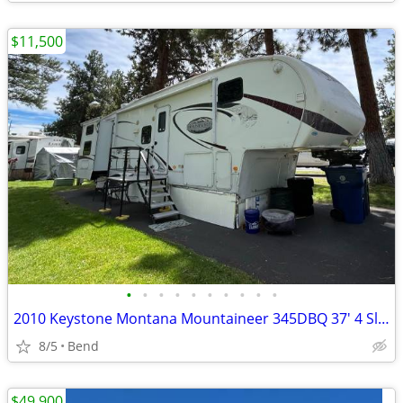
$11,500
•
•
•
•
•
•
•
•
•
•
2010 Keystone Montana Mountaineer 345DBQ 37' 4 Slides New Tires
8/5
Bend
$49,900