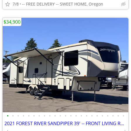
7/8
-- FREE DELIVERY -- SWEET HOME, Oregon
$34,900
•
•
•
•
•
•
•
•
•
•
•
•
•
•
•
•
•
•
•
•
•
•
•
2021 FOREST RIVER SANDPIPER 39' -- FRONT LIVING ROOM -- 5TH WHEEL RV