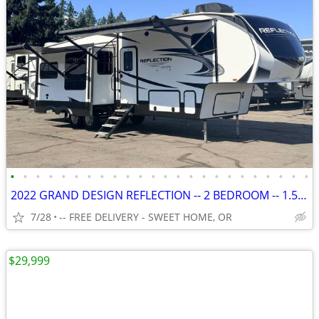
•
•
•
•
•
•
•
•
•
•
•
•
•
•
•
•
•
•
•
•
•
•
•
•
2022 GRAND DESIGN REFLECTION -- 2 BEDROOM -- 1.5 BATH - 36' 5TH WHEEL
7/28
-- FREE DELIVERY - SWEET HOME, OR
$29,999