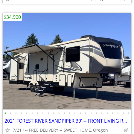
$34,900
•
•
•
•
•
•
•
•
•
•
•
•
•
•
•
•
•
•
•
•
•
•
•
•
2021 FOREST RIVER SANDPIPER 39' -- FRONT LIVING ROOM -- 5TH WHEEL RV
7/21
-- FREE DELIVERY -- SWEET HOME, Oregon