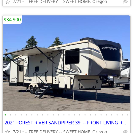
7/21
-- FREE DELIVERY -- SWEET HOME, Oregon
$34,900
•
•
•
•
•
•
•
•
•
•
•
•
•
•
•
•
•
•
•
•
•
•
•
•
2021 FOREST RIVER SANDPIPER 39' -- FRONT LIVING ROOM -- 5TH WHEEL RV
7/21
-- FREE DELIVERY -- SWEET HOME, Oregon