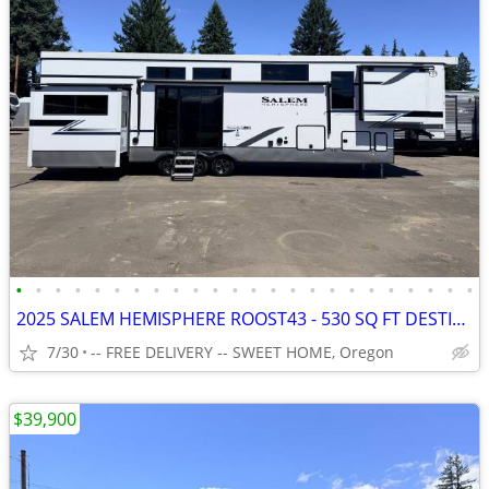
•
•
•
•
•
•
•
•
•
•
•
•
•
•
•
•
•
•
•
•
•
•
•
•
2025 SALEM HEMISPHERE ROOST43 - 530 SQ FT DESTINATION 5TH WHEEL
7/30
-- FREE DELIVERY -- SWEET HOME, Oregon
$39,900