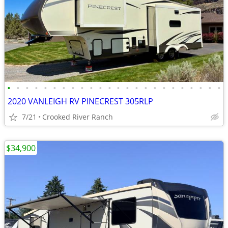
•
•
•
•
•
•
•
•
•
•
•
•
•
•
•
•
•
•
•
•
•
•
•
•
2020 VANLEIGH RV PINECREST 305RLP
7/21
Crooked River Ranch
$34,900