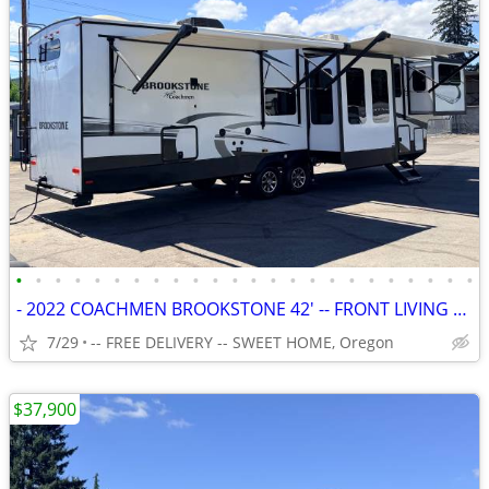
•
•
•
•
•
•
•
•
•
•
•
•
•
•
•
•
•
•
•
•
•
•
•
•
- 2022 COACHMEN BROOKSTONE 42' -- FRONT LIVING ROOM -- 1.5 BATHROOM --
7/29
-- FREE DELIVERY -- SWEET HOME, Oregon
$37,900