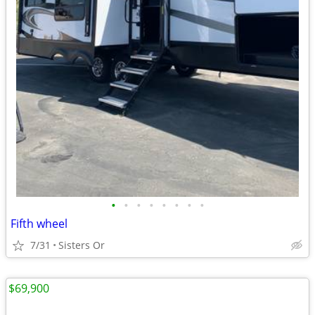
•
•
•
•
•
•
•
•
Fifth wheel
7/31
Sisters Or
$69,900