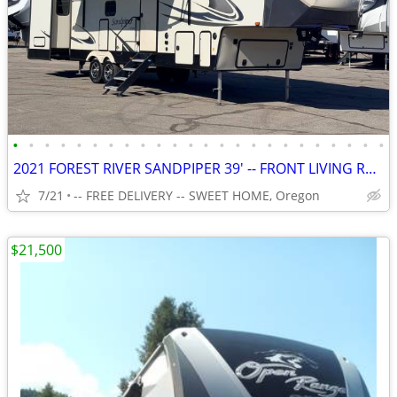
•
•
•
•
•
•
•
•
•
•
•
•
•
•
•
•
•
•
•
•
•
•
•
•
2021 FOREST RIVER SANDPIPER 39' -- FRONT LIVING ROOM -- 5TH WHEEL RV
7/21
-- FREE DELIVERY -- SWEET HOME, Oregon
$21,500