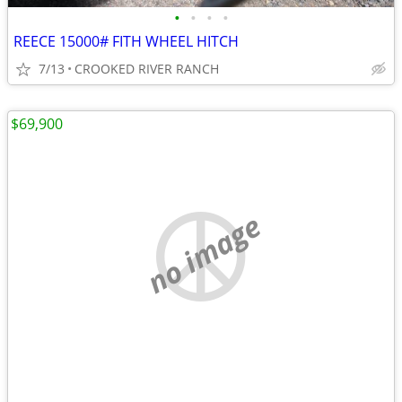
•
•
•
•
REECE 15000# FITH WHEEL HITCH
7/13
CROOKED RIVER RANCH
$69,900
no image