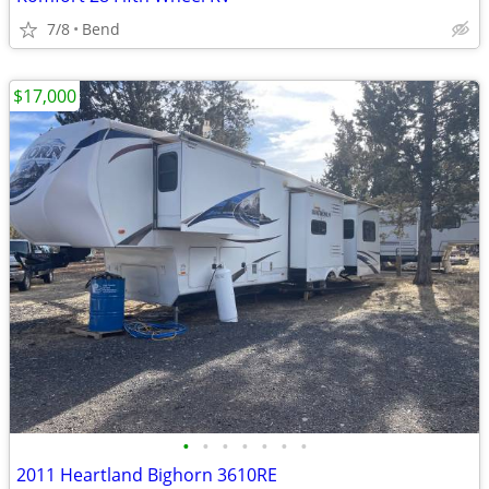
7/8
Bend
$17,000
•
•
•
•
•
•
•
2011 Heartland Bighorn 3610RE