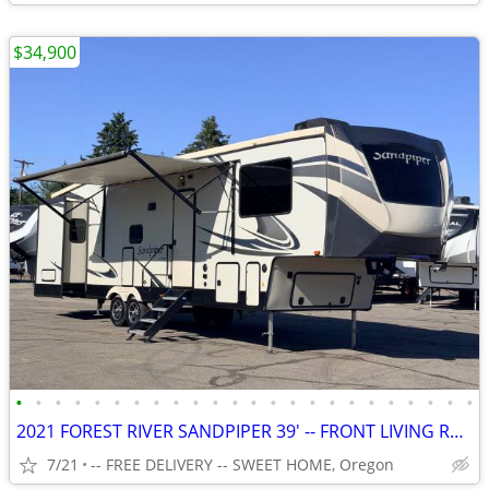
$34,900
•
•
•
•
•
•
•
•
•
•
•
•
•
•
•
•
•
•
•
•
•
•
•
•
2021 FOREST RIVER SANDPIPER 39' -- FRONT LIVING ROOM -- 5TH WHEEL RV
7/21
-- FREE DELIVERY -- SWEET HOME, Oregon