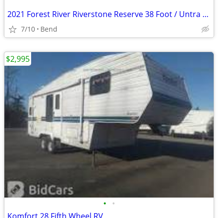
2021 Forest River Riverstone Reserve 38 Foot / Untra Luxury Model
7/10
Bend
$2,995
•
•
Komfort 28 Fifth Wheel RV