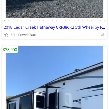
•
•
•
•
•
•
•
•
•
•
•
•
•
•
•
•
•
•
•
•
•
•
•
•
2018 Cedar Creek Hathaway CRF38CK2 5th Wheel by Forest River 41.5ft
8/1
Powell Butte
$38,900