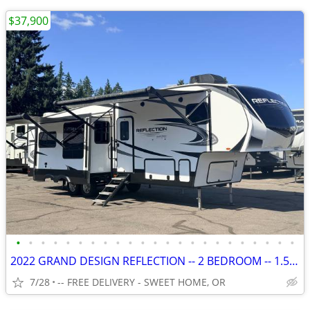
$37,900
•
•
•
•
•
•
•
•
•
•
•
•
•
•
•
•
•
•
•
•
•
•
•
2022 GRAND DESIGN REFLECTION -- 2 BEDROOM -- 1.5 BATH - 36' 5TH WHEEL
7/28
-- FREE DELIVERY - SWEET HOME, OR