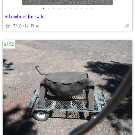
•
•
•
•
•
•
•
•
•
•
5th wheel for sale
7/16
La Pine
$150