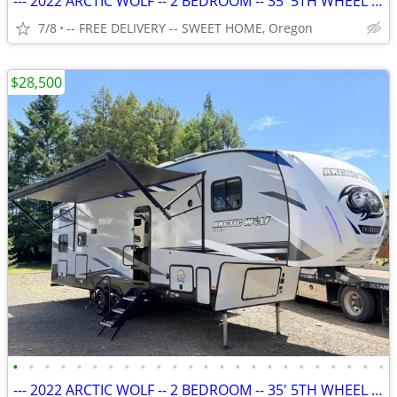
--- 2022 ARCTIC WOLF -- 2 BEDROOM -- 35' 5TH WHEEL RV ---
7/8
-- FREE DELIVERY -- SWEET HOME, Oregon
$28,500
•
•
•
•
•
•
•
•
•
•
•
•
•
•
•
•
•
•
•
•
•
•
•
•
--- 2022 ARCTIC WOLF -- 2 BEDROOM -- 35' 5TH WHEEL RV ---