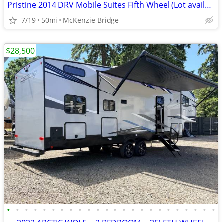
Pristine 2014 DRV Mobile Suites Fifth Wheel (Lot available separately)
7/19
50mi
McKenzie Bridge
$28,500
•
•
•
•
•
•
•
•
•
•
•
•
•
•
•
•
•
•
•
•
•
•
•
•