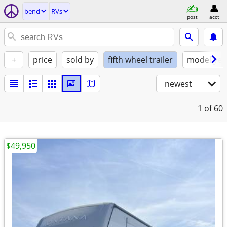
bend
RVs
post
acct
+
price
sold by
fifth wheel trailer
model yea
newest
1
of 60
$49,950