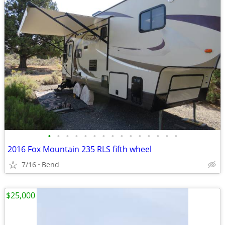
•
•
•
•
•
•
•
•
•
•
•
•
•
•
•
2016 Fox Mountain 235 RLS fifth wheel
7/16
Bend
$25,000