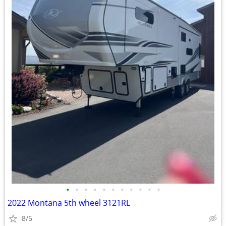
•
•
•
•
•
•
•
•
•
•
•
2022 Montana 5th wheel 3121RL
8/5