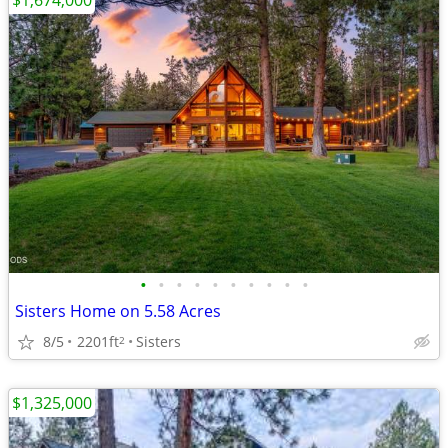
$1,674,000
•
•
•
•
•
•
•
•
•
•
Sisters Home on 5.58 Acres
8/5
2201ft
Sisters
2
$1,325,000