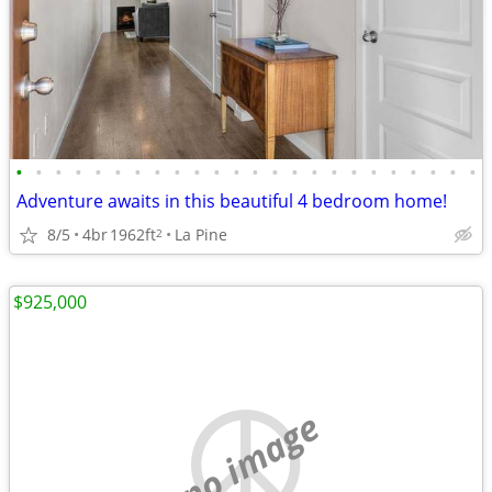
•
•
•
•
•
•
•
•
•
•
•
•
•
•
•
•
•
•
•
•
•
•
•
•
Adventure awaits in this beautiful 4 bedroom home!
8/5
4br
1962ft
La Pine
2
$925,000
no image