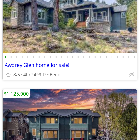
•
•
•
•
•
•
•
•
•
•
•
•
•
•
•
•
•
•
•
•
•
•
•
•
Awbrey Glen home for sale!
8/5
4br
2499ft
Bend
2
$1,125,000