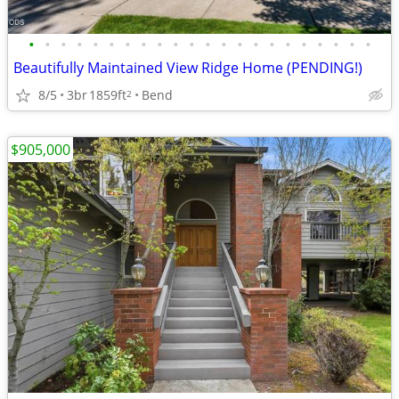
•
•
•
•
•
•
•
•
•
•
•
•
•
•
•
•
•
•
•
•
•
•
Beautifully Maintained View Ridge Home (PENDING!)
8/5
3br
1859ft
Bend
2
$905,000