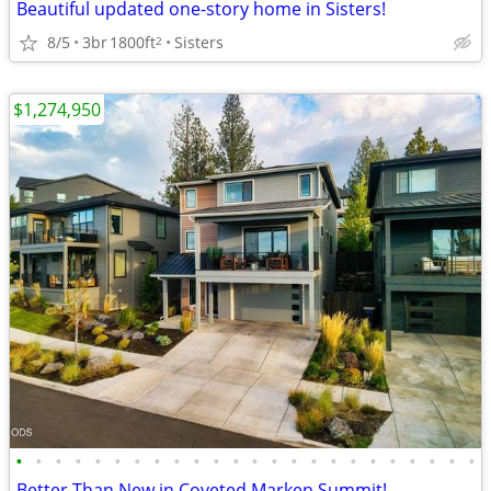
Beautiful updated one-story home in Sisters!
8/5
3br
1800ft
Sisters
2
$1,274,950
•
•
•
•
•
•
•
•
•
•
•
•
•
•
•
•
•
•
•
•
•
•
•
•
Better Than New in Coveted Marken Summit!