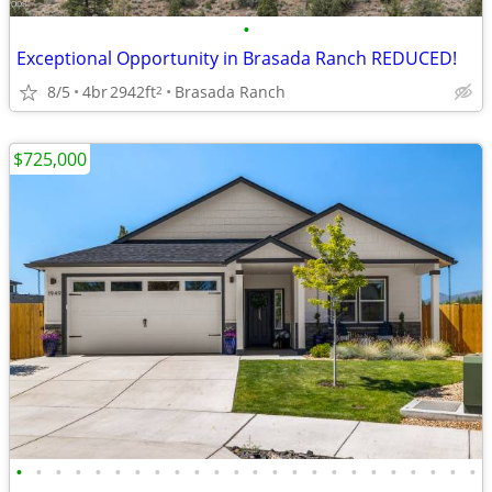
•
Exceptional Opportunity in Brasada Ranch REDUCED!
8/5
4br
2942ft
Brasada Ranch
2
$725,000
•
•
•
•
•
•
•
•
•
•
•
•
•
•
•
•
•
•
•
•
•
•
•
•