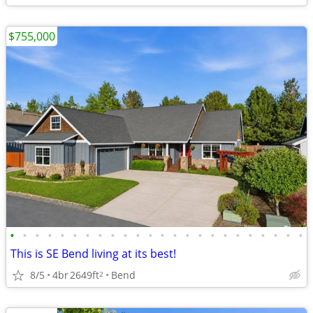
$755,000
•
•
•
•
•
•
•
•
•
•
•
•
•
•
•
•
•
•
•
•
•
•
•
•
This is SE Bend living at its best!
8/5
4br
2649ft
Bend
2