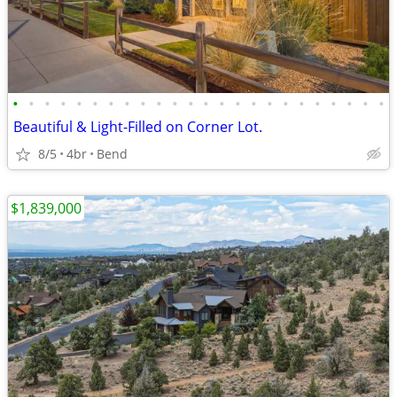
•
•
•
•
•
•
•
•
•
•
•
•
•
•
•
•
•
•
•
•
•
•
•
•
Beautiful & Light-Filled on Corner Lot.
8/5
4br
Bend
$1,839,000