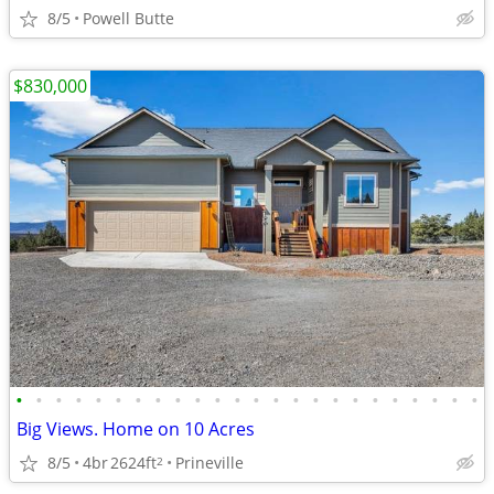
8/5
Powell Butte
$830,000
•
•
•
•
•
•
•
•
•
•
•
•
•
•
•
•
•
•
•
•
•
•
•
•
Big Views. Home on 10 Acres
8/5
4br
2624ft
Prineville
2