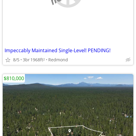
Impeccably Maintained Single-Level! PENDING!
8/5
3br
1968ft
Redmond
2
$810,000