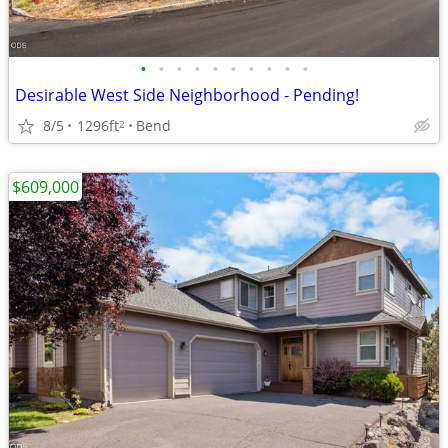
•
•
•
•
•
•
•
•
•
•
Desirable West Side Neighborhood - Pending!
8/5
1296ft
Bend
2
$609,000