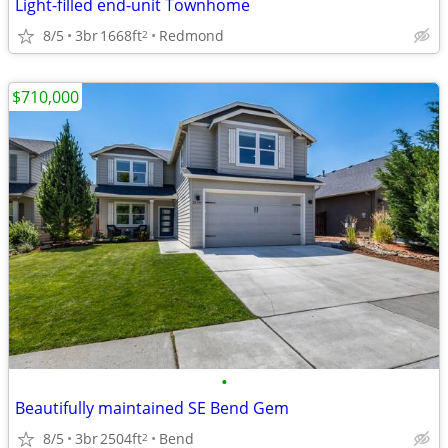
Light-filled end-unit Townhome
8/5
3br
1668ft
Redmond
2
$710,000
•
Beautifully maintained SE Bend Gem
8/5
3br
2504ft
Bend
2