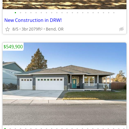
•
•
•
•
•
•
•
•
•
•
•
•
•
•
•
•
•
•
•
•
New Construction in DRW!
8/5
3br
2079ft
Bend, OR
2
$549,900
•
•
•
•
•
•
•
•
•
•
•
•
•
•
•
•
•
•
•
•
•
•
•
•