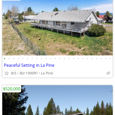
•
•
•
•
•
•
•
•
•
•
•
•
•
•
•
•
•
•
•
•
•
•
•
•
Peaceful Setting in La Pine
8/5
3br
1900ft
La Pine
2
$520,000