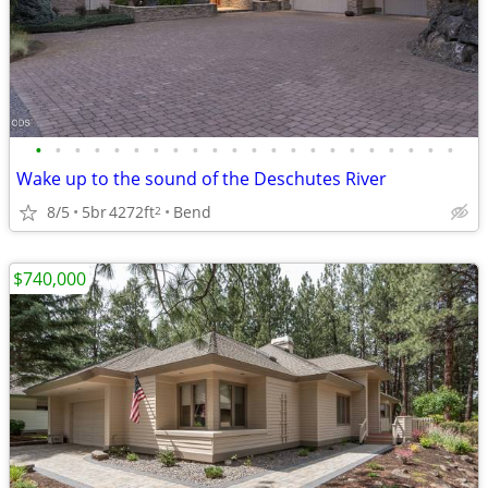
•
•
•
•
•
•
•
•
•
•
•
•
•
•
•
•
•
•
•
•
•
•
Wake up to the sound of the Deschutes River
8/5
5br
4272ft
Bend
2
$740,000