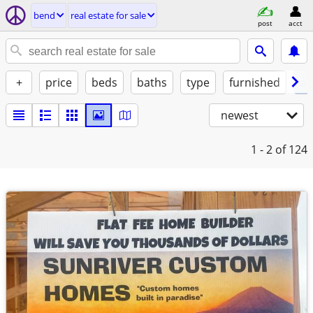
bend
real estate for sale
post
acct
+
price
beds
baths
type
furnished
at
newest
1 - 2
of 124