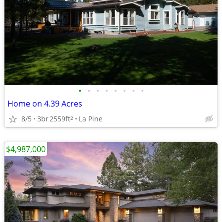
•
•
•
•
•
•
•
•
Home on 4.39 Acres
8/5
3br
2559ft
La Pine
2
$4,987,000