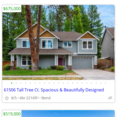
$675,000
•
•
•
•
•
•
•
•
•
•
•
•
•
•
•
•
•
•
•
•
•
61506 Tall Tree Ct. Spacious & Beautifully Designed
8/5
4br
2216ft
Bend
2
$519,000