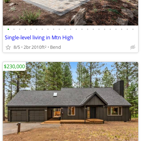
•
•
•
•
•
•
•
•
•
•
•
•
•
•
•
•
•
•
•
•
•
•
•
Single-level living in Mtn High
8/5
2br
2010ft
Bend
2
$230,000