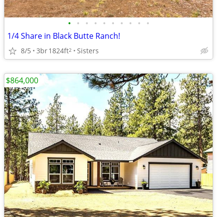
•
•
•
•
•
•
•
•
•
•
1/4 Share in Black Butte Ranch!
8/5
3br
1824ft
Sisters
2
$864,000