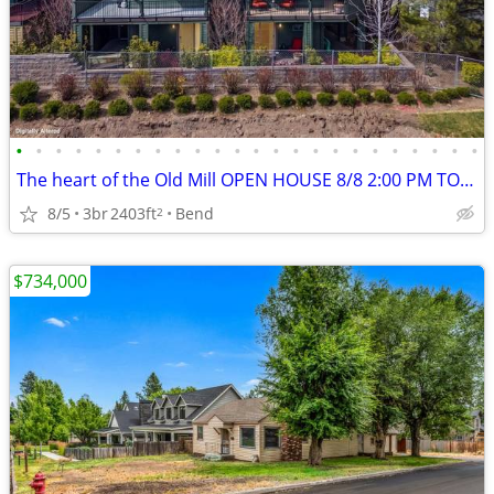
•
•
•
•
•
•
•
•
•
•
•
•
•
•
•
•
•
•
•
•
•
•
•
•
The heart of the Old Mill OPEN HOUSE 8/8 2:00 PM TO 4:00 PM
8/5
3br
2403ft
Bend
2
$734,000