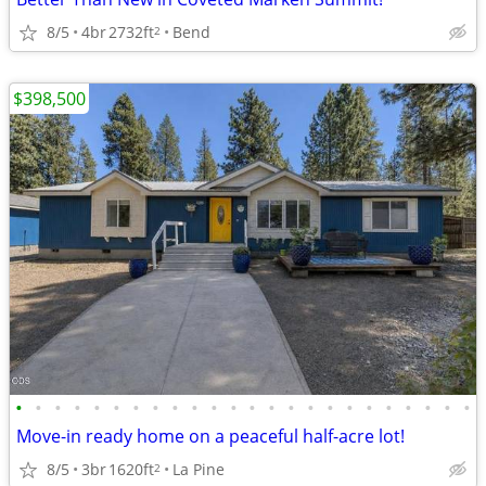
8/5
4br
2732ft
Bend
2
$398,500
•
•
•
•
•
•
•
•
•
•
•
•
•
•
•
•
•
•
•
•
•
•
•
•
Move-in ready home on a peaceful half-acre lot!
8/5
3br
1620ft
La Pine
2