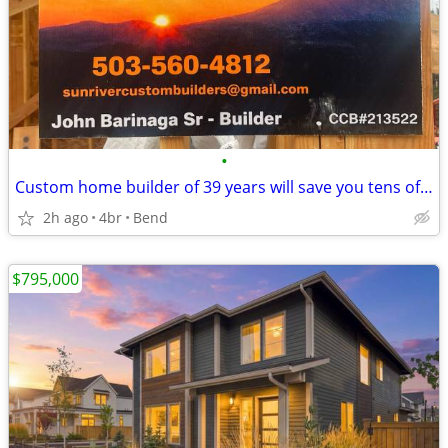
•
Custom home builder of 39 years will save you tens of thousands on your GC fee
2h ago
4br
Bend
$795,000