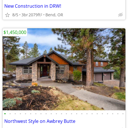
New Construction in DRW!
8/5
3br
2079ft
Bend, OR
2
$1,450,000
•
•
•
•
•
•
•
•
•
•
•
•
•
•
•
•
•
•
•
•
•
•
•
•
Northwest Style on Awbrey Butte