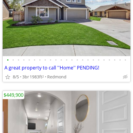
•
•
•
•
•
•
•
•
•
•
•
•
•
•
•
•
•
•
•
•
•
•
•
A great property to call ''Home'' PENDING!
8/5
3br
1983ft
Redmond
2
$449,900