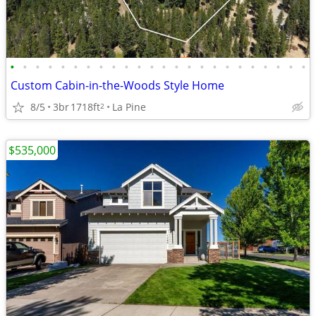
•
•
•
•
•
•
•
•
•
•
•
•
•
•
•
•
•
•
•
•
•
•
•
•
Custom Cabin-in-the-Woods Style Home
8/5
3br
1718ft
La Pine
2
$535,000