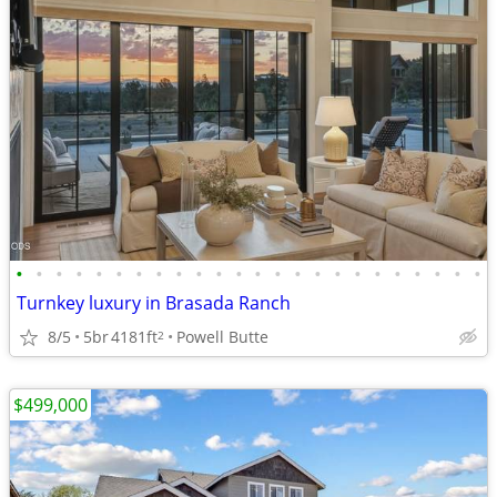
•
•
•
•
•
•
•
•
•
•
•
•
•
•
•
•
•
•
•
•
•
•
•
•
Turnkey luxury in Brasada Ranch
8/5
5br
4181ft
Powell Butte
2
$499,000