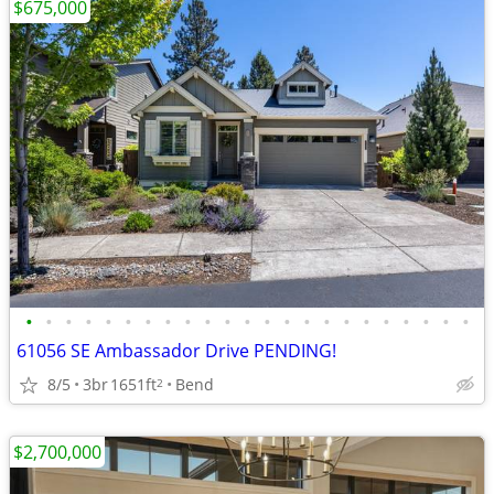
$675,000
•
•
•
•
•
•
•
•
•
•
•
•
•
•
•
•
•
•
•
•
•
•
•
61056 SE Ambassador Drive PENDING!
8/5
3br
1651ft
Bend
2
$2,700,000