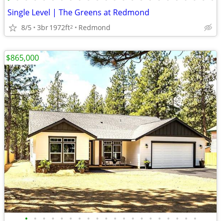
Single Level | The Greens at Redmond
8/5
3br
1972ft
Redmond
2
$865,000
•
•
•
•
•
•
•
•
•
•
•
•
•
•
•
•
•
•
•
•