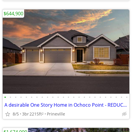
$644,900
•
•
•
•
•
•
•
•
•
•
•
•
•
•
•
•
•
•
•
•
•
•
•
•
A desirable One Story Home in Ochoco Point - REDUCED!
8/5
3br
2215ft
Prineville
2