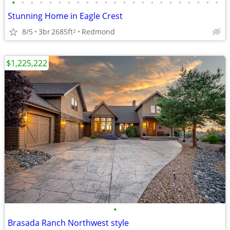
•
•
•
•
•
•
•
•
•
•
•
•
•
•
•
•
•
•
•
•
•
•
•
Stunning Home in Eagle Crest
8/5
3br
2685ft
Redmond
2
$1,225,222
•
Brasada Ranch Northwest style