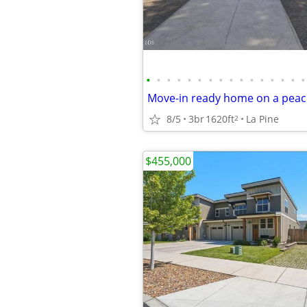
•
•
•
•
•
•
•
•
•
•
•
•
•
•
•
•
8/5
3br
1620ft
La Pine
2
$455,000