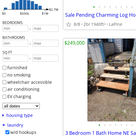
•
•
•
•
•
•
•
•
$2.7M
$0
$500k
$1M
Sale Pending Charming Log H
BEDROOMS
8/8
2br
1940ft
LaPine
2
-
BATHROOMS
$249,000
-
SQ FT
-
furnished
no smoking
wheelchair accessible
air conditioning
EV charging
housing type
•
•
•
•
•
•
•
laundry
w/d hookups