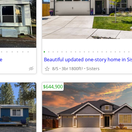
•
•
•
•
•
•
•
•
•
•
•
•
•
•
•
•
•
•
•
•
•
•
•
•
•
•
le
Beautiful updated one-story home in Sis
8/5
3br
1800ft
Sisters
2
$644,900