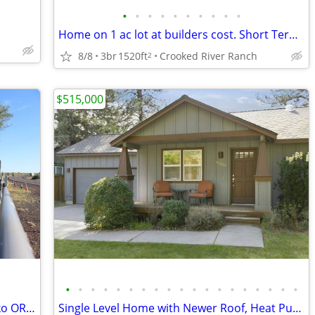
•
•
•
•
•
•
•
•
•
•
Home on 1 ac lot at builders cost. Short Term contract available.
8/8
3br
1520ft
Crooked River Ranch
2
$515,000
•
•
•
•
•
•
•
•
•
•
•
•
•
•
•
•
•
•
•
House with 9 lots 5 out budlings. Shaniko OR The Ghost Town.
Single Level Home with Newer Roof, Heat Pump & Appliances