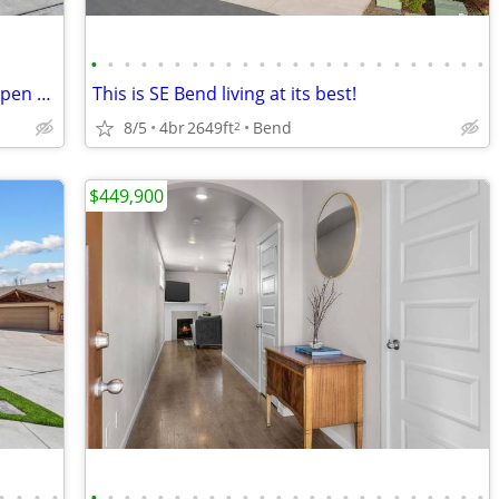
•
•
•
•
•
•
•
•
•
•
•
•
•
•
•
•
•
•
•
•
•
•
•
•
Beautifully maintained SE Bend Gem *Open House Sunday 8/9, 2pm-4pm*
This is SE Bend living at its best!
8/5
4br
2649ft
Bend
2
$449,900
•
•
•
•
•
•
•
•
•
•
•
•
•
•
•
•
•
•
•
•
•
•
•
•
•
•
•
•