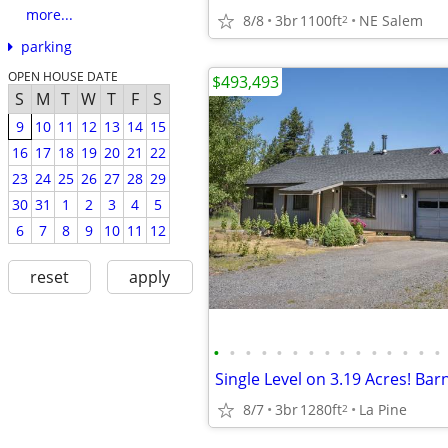
more...
8/8
3br
1100ft
NE Salem
2
parking
OPEN HOUSE DATE
$493,493
S
M
T
W
T
F
S
9
10
11
12
13
14
15
16
17
18
19
20
21
22
23
24
25
26
27
28
29
30
31
1
2
3
4
5
6
7
8
9
10
11
12
reset
apply
•
•
•
•
•
•
•
•
•
•
•
•
•
•
•
Single Level on 3.19 Acres! Ba
8/7
3br
1280ft
La Pine
2