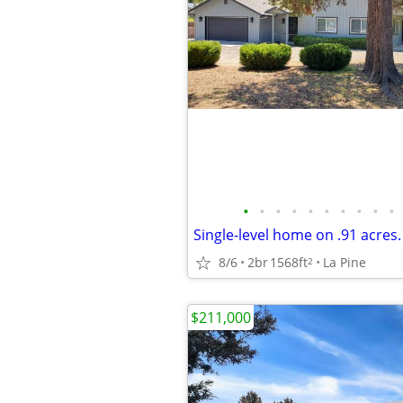
•
•
•
•
•
•
•
•
•
•
Single-level home on .91 acres.
8/6
2br
1568ft
La Pine
2
$211,000