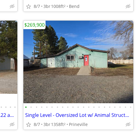
8/7
3br
1008ft
Bend
2
$269,900
•
•
•
•
•
•
•
•
•
•
•
•
•
•
•
•
•
•
•
•
•
•
•
•
•
Single Level with Updated features on 0.22 acre
Single Level - Oversized Lot w/ Animal Structure/Barn
8/7
3br
1358ft
Prineville
2