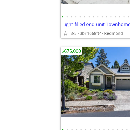
•
•
•
•
•
•
•
•
•
•
•
•
•
•
•
•
Light-filled end-unit Townhom
8/5
3br
1668ft
Redmond
2
$675,000
•
•
•
•
•
•
•
•
•
•
•
•
•
•
•