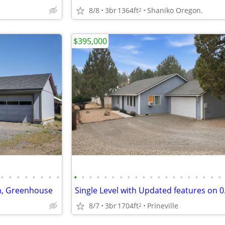
8/8
3br
1364ft
Shaniko Oregon.
2
$395,000
•
•
•
•
•
•
•
•
•
•
•
•
•
•
•
•
•
•
•
•
•
•
•
•
•
•
•
•
rn, Greenhouse
8/7
3br
1704ft
Prineville
2