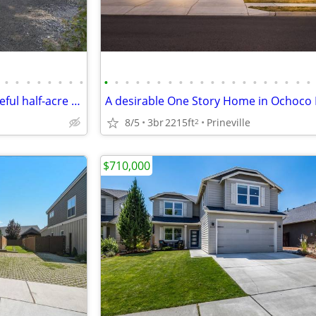
•
•
•
•
•
•
•
•
•
•
•
•
•
•
•
•
•
•
•
•
•
•
•
•
•
•
•
•
Move-in ready home on a peaceful half-acre lot!
8/5
3br
2215ft
Prineville
2
$710,000