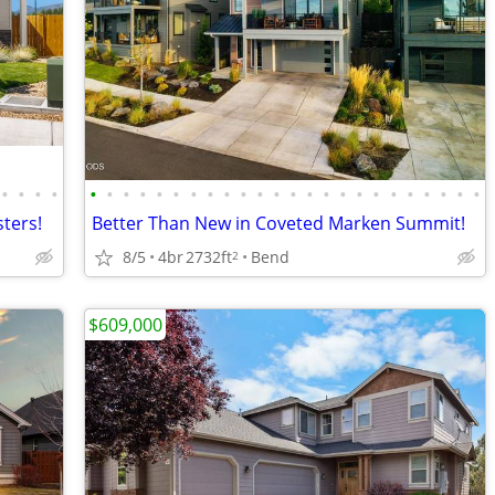
•
•
•
•
•
•
•
•
•
•
•
•
•
•
•
•
•
•
•
•
•
•
•
•
•
•
•
•
ters!
Better Than New in Coveted Marken Summit!
8/5
4br
2732ft
Bend
2
$609,000