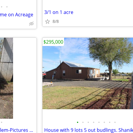
•
•
3/1 on 1 acre
ome on Acreage
8/8
$295,000
•
•
•
•
•
•
•
•
•
3 Bedroom 1 Bath Home NE Salem-Pictures Added-Ready for Remodel-Salem