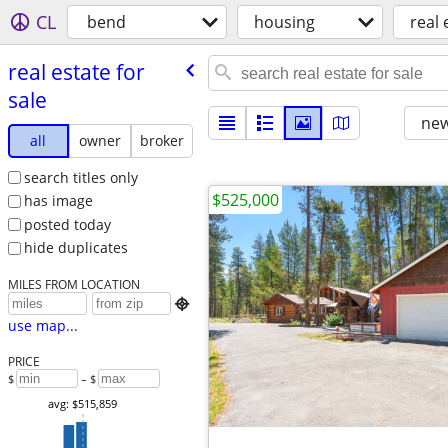
CL
bend
housing
real 
real estate for
sale
new
all
owner
broker
search titles only
$525,000
has image
posted today
hide duplicates
MILES FROM LOCATION

use map...
PRICE
$
– $
avg: $515,859