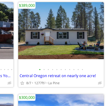
$389,000
•
•
•
•
•
•
•
•
•
•
•
•
•
•
•
Live, Work, Rent, or Relax— The Choice Is Yours
Central Oregon retreat on nearly one acre!
8/7
1277ft
La Pine
2
$300,000