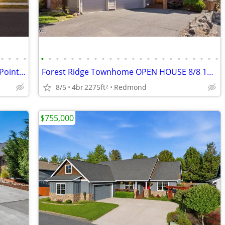
•
•
•
•
•
•
•
•
•
•
•
•
•
•
•
•
•
•
•
•
•
•
•
•
•
•
•
•
A desirable One Story Home in Ochoco Point - REDUCED!
Forest Ridge Townhome OPEN HOUSE 8/8 11:00 AM TO 1:00 PM
8/5
4br
2275ft
Redmond
2
$755,000