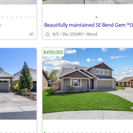
•
•
•
•
•
•
•
•
•
e
8/5
3br
2504ft
Bend
2
$499,000
•
•
•
•
•
•
•
•
•
•
•
•
•
•
•
•
•
•
•
•
•
•
•
•
•
•
•