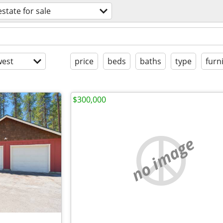
estate for sale
est
price
beds
baths
type
furn
$300,000
no image