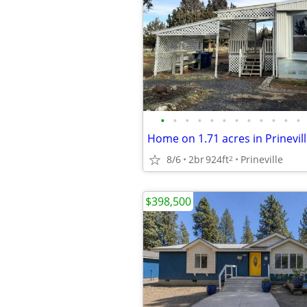
•
•
•
•
•
•
•
•
•
•
•
•
Home on 1.71 acres in Prinevil
8/6
2br
924ft
Prineville
2
$398,500