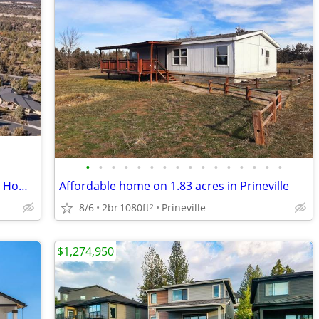
•
•
•
•
•
•
•
•
•
•
•
•
•
•
•
•
Beautiful NW Bend Awbrey Butte Lot W/ Home Plans
Affordable home on 1.83 acres in Prineville
8/6
2br
1080ft
Prineville
2
$1,274,950