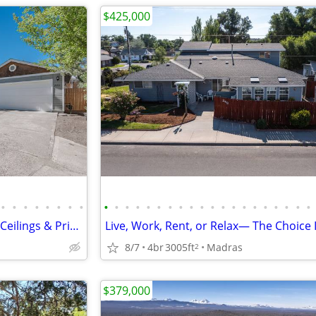
$425,000
•
•
•
•
•
•
•
•
•
•
•
•
•
•
•
•
•
•
•
•
•
•
•
•
•
•
•
•
Hidden NE Bend Gem: Vaulted Ceilings & Private Backyard Oasis
8/7
4br
3005ft
Madras
2
$379,000