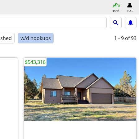
post
acct
ished
w/d hookups
1 - 9
of 93
$543,316