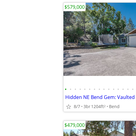
$579,000
•
•
•
•
•
•
•
•
•
•
•
•
•
•
•
8/7
3br
1204ft
Bend
2
$479,000