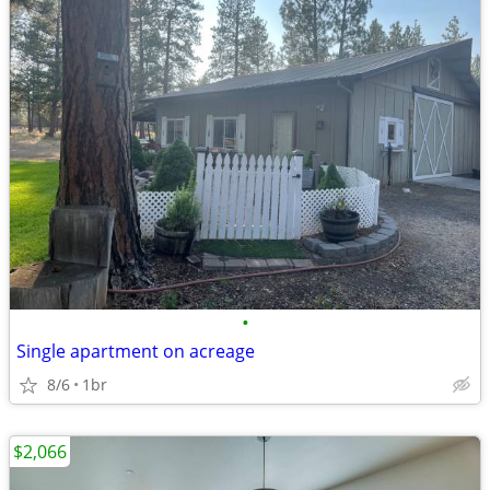
•
Single apartment on acreage
8/6
1br
$2,066