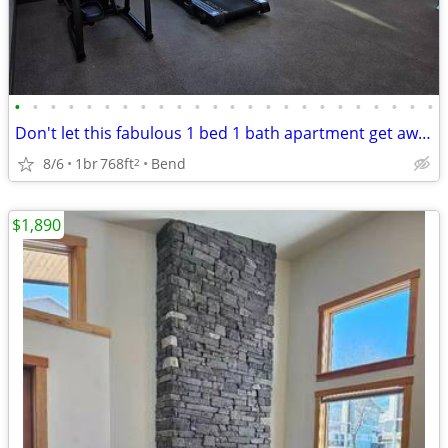
•
•
•
•
•
•
•
•
•
•
•
•
•
•
•
•
•
•
•
•
•
•
•
•
Don't let this fabulous 1 bed 1 bath apartment get away!!
8/6
1br
768ft
Bend
2
$1,890