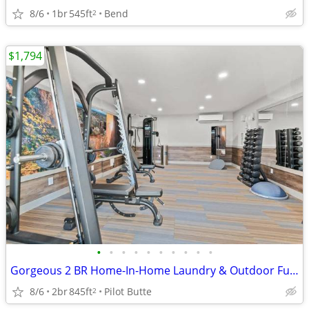
8/6
1br
545ft
Bend
2
$1,794
•
•
•
•
•
•
•
•
•
•
Gorgeous 2 BR Home-In-Home Laundry & Outdoor Fun Await
8/6
2br
845ft
Pilot Butte
2