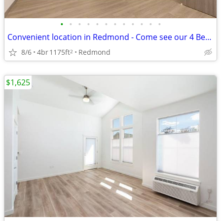
•
•
•
•
•
•
•
•
•
•
•
•
Convenient location in Redmond - Come see our 4 Bed / 2 bath!
8/6
4br
1175ft
Redmond
2
$1,625