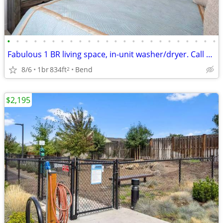
•
•
•
•
•
•
•
•
•
•
•
•
•
•
•
•
•
•
•
•
•
•
•
•
Fabulous 1 BR living space, in-unit washer/dryer. Call us today!
8/6
1br
834ft
Bend
2
$2,195