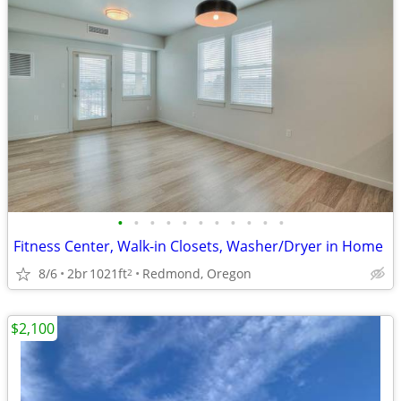
•
•
•
•
•
•
•
•
•
•
•
Fitness Center, Walk-in Closets, Washer/Dryer in Home
8/6
2br
1021ft
Redmond, Oregon
2
$2,100