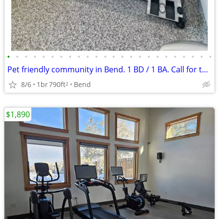
•
•
•
•
•
•
•
•
•
•
•
•
•
•
•
•
•
•
•
•
•
•
•
•
Pet friendly community in Bend. 1 BD / 1 BA. Call for tour!
8/6
1br
790ft
Bend
2
$1,890