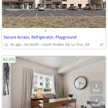
•
•
•
•
•
Secure Access, Refrigerator, Playground
6h ago
2br
803ft
52695 Drafter Rd, La Pine, OR
2
$2,205