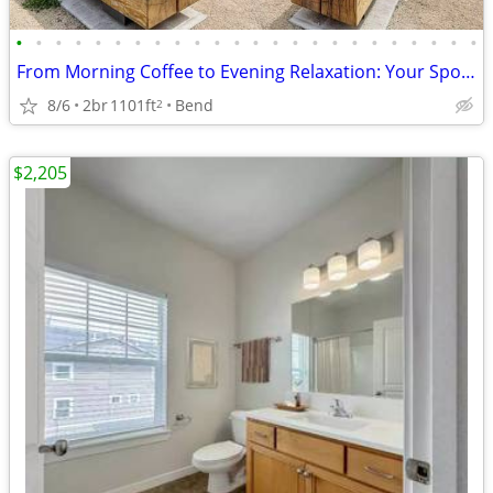
•
•
•
•
•
•
•
•
•
•
•
•
•
•
•
•
•
•
•
•
•
•
•
•
From Morning Coffee to Evening Relaxation: Your Spot, Perfected!
8/6
2br
1101ft
Bend
2
$2,205