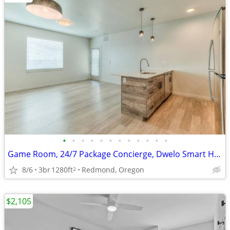
•
•
•
•
•
•
•
•
•
•
•
•
Game Room, 24/7 Package Concierge, Dwelo Smart Home Technology
8/6
3br
1280ft
Redmond, Oregon
2
$2,105