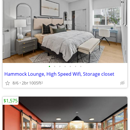
•
•
•
•
•
•
•
Hammock Lounge, High Speed Wifi, Storage closet
8/6
2br
1005ft
2
$1,575