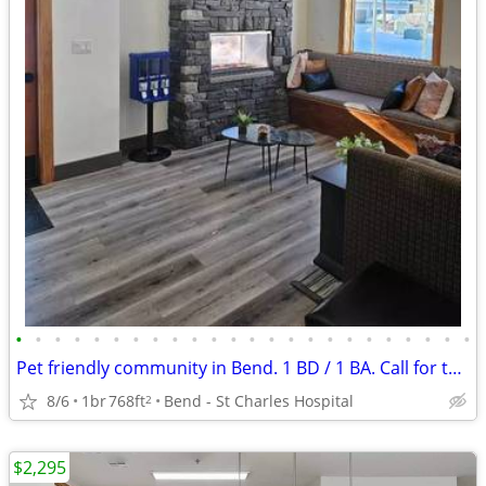
•
•
•
•
•
•
•
•
•
•
•
•
•
•
•
•
•
•
•
•
•
•
•
•
Pet friendly community in Bend. 1 BD / 1 BA. Call for tour!
8/6
1br
768ft
Bend - St Charles Hospital
2
$2,295