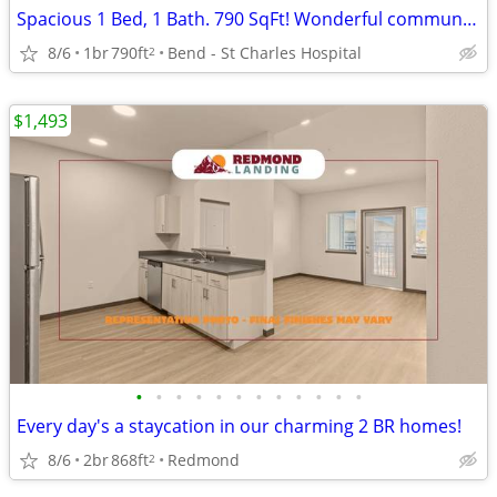
Spacious 1 Bed, 1 Bath. 790 SqFt! Wonderful community! Visit today!
8/6
1br
790ft
Bend - St Charles Hospital
2
$1,493
•
•
•
•
•
•
•
•
•
•
•
•
Every day's a staycation in our charming 2 BR homes!
8/6
2br
868ft
Redmond
2