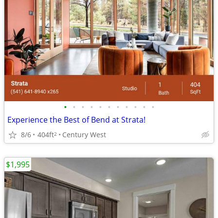
•
•
•
•
•
•
•
•
•
•
•
Experience the Best of Bend at Strata!
8/6
404ft
Century West
2
$1,995