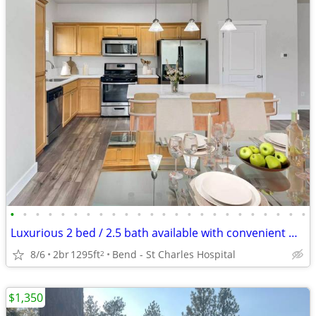
•
•
•
•
•
•
•
•
•
•
•
•
•
•
•
•
•
•
•
•
•
•
•
•
Luxurious 2 bed / 2.5 bath available with convenient washer & dryer
8/6
2br
1295ft
Bend - St Charles Hospital
2
$1,350