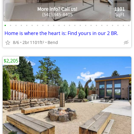
•
•
•
•
•
•
•
•
•
•
•
•
•
•
•
•
•
•
•
•
•
•
•
•
Home is where the heart is: Find yours in our 2 BR.
8/6
2br
1101ft
Bend
2
$2,205