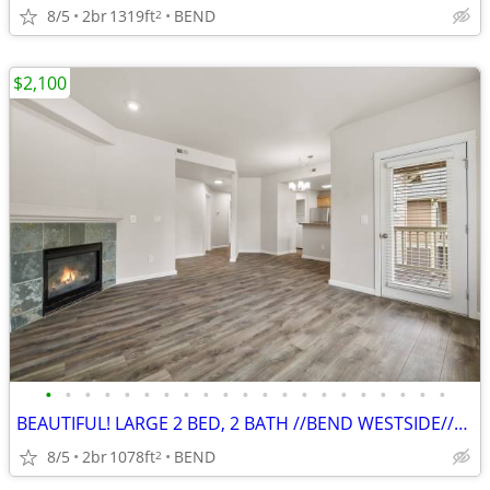
8/5
2br
1319ft
BEND
2
$2,100
•
•
•
•
•
•
•
•
•
•
•
•
•
•
•
•
•
•
•
•
•
BEAUTIFUL! LARGE 2 BED, 2 BATH //BEND WESTSIDE//PETS WELCOME!
8/5
2br
1078ft
BEND
2