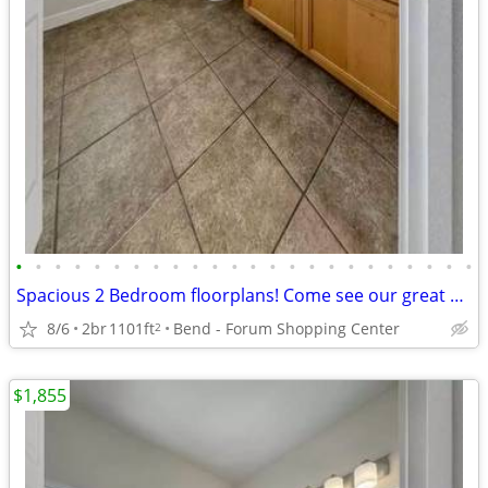
•
•
•
•
•
•
•
•
•
•
•
•
•
•
•
•
•
•
•
•
•
•
•
•
Spacious 2 Bedroom floorplans! Come see our great community!
8/6
2br
1101ft
Bend - Forum Shopping Center
2
$1,855