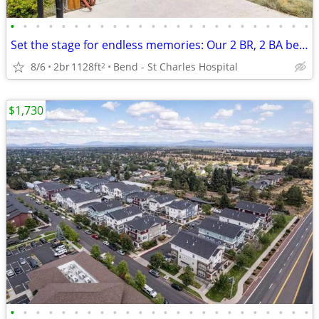
•
•
•
•
•
•
•
•
•
•
•
•
•
•
•
•
•
•
•
•
•
•
•
•
Set the stage for endless memories: Our 2 BR, 2 BA beckons!
8/6
2br
1128ft
Bend - St Charles Hospital
2
$1,730
•
•
•
•
•
•
•
•
•
•
•
•
•
•
•
•
•
•
•
•
•
•
•
•