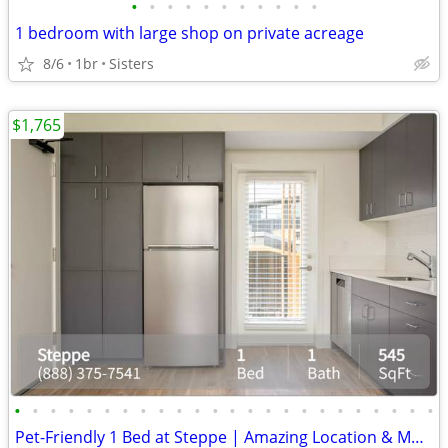
•
•
•
•
•
•
•
•
•
•
•
1 bedroom with large shop on private acreage
8/6
1br
Sisters
$1,765
•
•
•
•
•
•
•
•
•
•
•
•
•
•
•
•
•
•
•
•
•
•
•
•
Pet-Friendly 1 Bed at Steppe | Amazing Location & Mountain Views