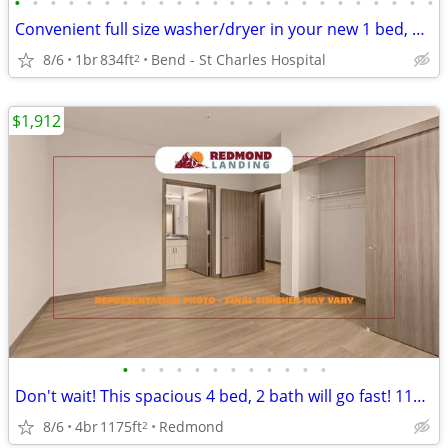
•
•
•
•
•
•
•
•
•
•
•
•
•
•
•
•
•
•
•
•
•
•
•
•
Convenient full size washer/dryer in your new 1 bed, 1 bath!
8/6
1br
834ft
Bend - St Charles Hospital
2
$1,912
•
•
•
•
•
•
•
•
•
•
•
•
Don't wait! This spacious 4 bed, 2 bath will go fast! 1175 Sq Ft!
8/6
4br
1175ft
Redmond
2