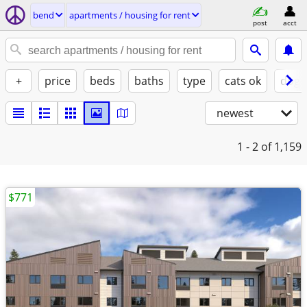
bend
apartments / housing for rent
post
acct
+
price
beds
baths
type
cats ok
dogs
newest
1 - 2
of 1,159
$771