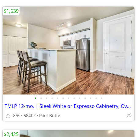
$1,639
•
•
•
•
•
•
•
•
•
•
•
•
•
TMLP 12-mo. | Sleek White or Espresso Cabinetry, Oversized Closets
8/6
584ft
Pilot Butte
2
$2,425