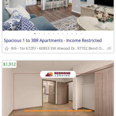
•
•
•
•
•
•
•
•
•
•
•
Spacious 1 to 3BR Apartments - Income Restricted
8/6
1br
672ft
60853 SW Atwood Dr. 97702 Bend Oregon
2
$1,912