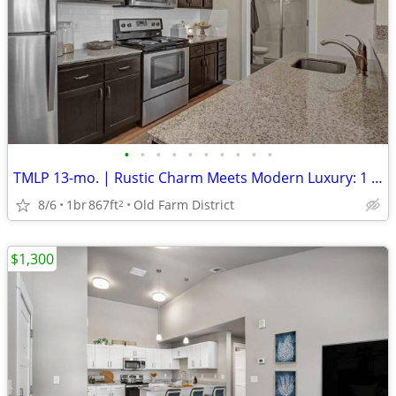
•
•
•
•
•
•
•
•
•
•
TMLP 13-mo. | Rustic Charm Meets Modern Luxury: 1 BR/1 BA with Barn Doors
8/6
1br
867ft
Old Farm District
2
$1,300