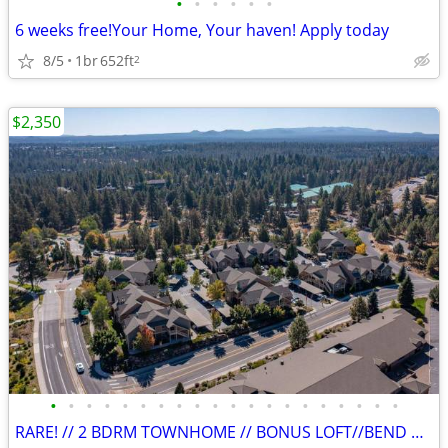
•
•
•
•
•
•
6 weeks free!Your Home, Your haven! Apply today
8/5
1br
652ft
2
$2,350
•
•
•
•
•
•
•
•
•
•
•
•
•
•
•
•
•
•
•
•
RARE! // 2 BDRM TOWNHOME // BONUS LOFT//BEND WEST SIDE//PETS WELCOME