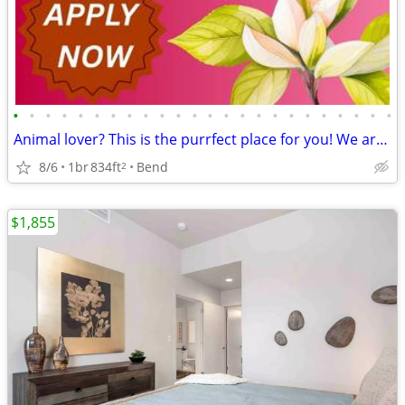
•
•
•
•
•
•
•
•
•
•
•
•
•
•
•
•
•
•
•
•
•
•
•
•
Animal lover? This is the purrfect place for you! We are pet friendly!
8/6
1br
834ft
Bend
2
$1,855