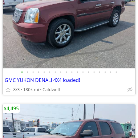
•
•
•
•
•
•
•
•
•
•
•
•
•
•
•
•
•
•
GMC YUKON DENALI 4X4 loaded!
8/3
180k mi
Caldwell
$4,495