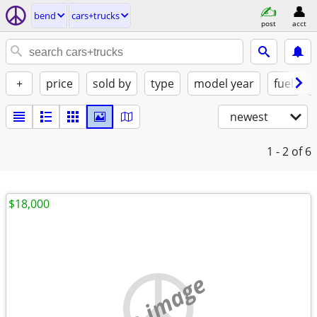
bend
cars+trucks
post
acct
+
price
sold by
type
model year
fuel
newest
1 - 2
of 6
$18,000
no image