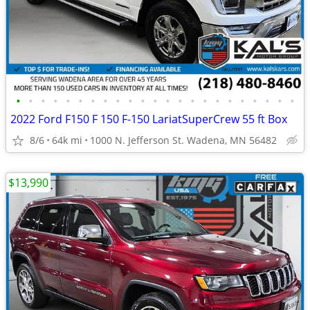
•
•
•
•
•
•
•
•
•
•
•
•
•
•
•
•
•
•
•
•
•
•
•
2022 Ford F150 F 150 F-150 LariatSuperCrew 55 ft Box
8/6
64k mi
1000 N. Jefferson St. Wadena, MN 56482
$13,990