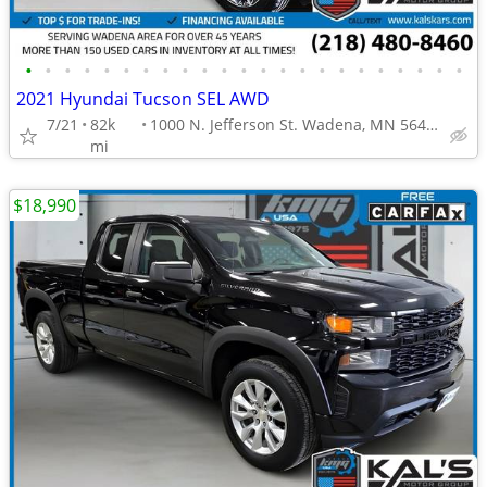
•
•
•
•
•
•
•
•
•
•
•
•
•
•
•
•
•
•
•
•
•
•
•
2021 Hyundai Tucson SEL AWD
7/21
82k
1000 N. Jefferson St. Wadena, MN 56482
mi
$18,990