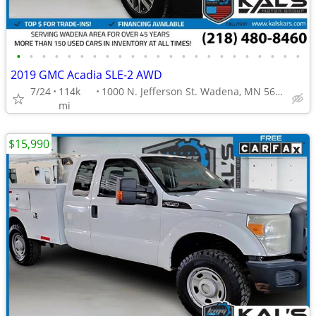
•
•
•
•
•
•
•
•
•
•
•
•
•
•
•
•
•
•
•
•
•
•
•
2019 GMC Acadia SLE-2 AWD
7/24
114k
1000 N. Jefferson St. Wadena, MN 56482
mi
$15,990