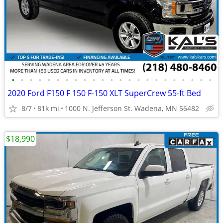
•
•
•
•
•
•
•
•
•
•
•
•
•
•
•
•
•
•
•
•
•
•
•
2020 Ford F150 F 150 F-150 XLT SuperCrew 55-ft Bed
8/7
81k mi
1000 N. Jefferson St. Wadena, MN 56482
$18,990