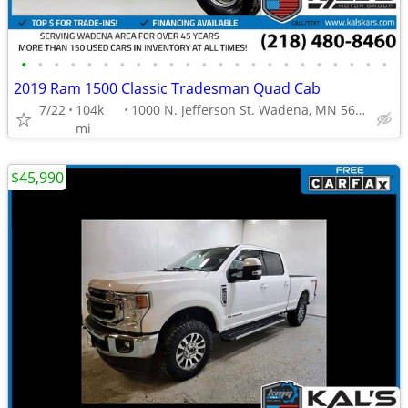
•
•
•
•
•
•
•
•
•
•
•
•
•
•
•
•
•
•
•
•
•
•
•
2019 Ram 1500 Classic Tradesman Quad Cab
7/22
104k
1000 N. Jefferson St. Wadena, MN 56482
mi
$45,990