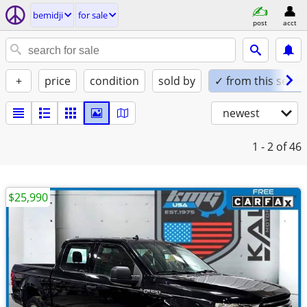
bemidji
for sale
post
acct
+
price
condition
sold by
✓ from this seller
newest
1 - 2
of 46
$25,990