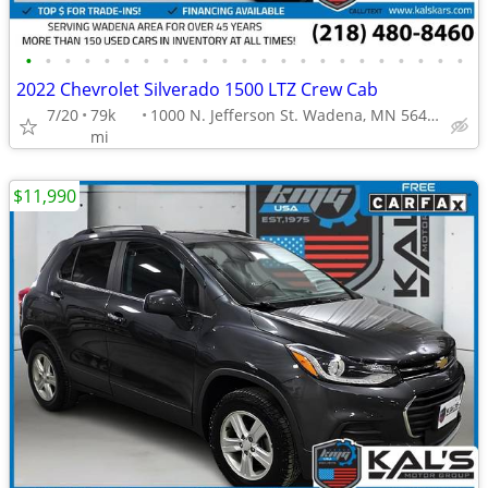
•
•
•
•
•
•
•
•
•
•
•
•
•
•
•
•
•
•
•
•
•
•
•
2022 Chevrolet Silverado 1500 LTZ Crew Cab
7/20
79k
1000 N. Jefferson St. Wadena, MN 56482
mi
$11,990