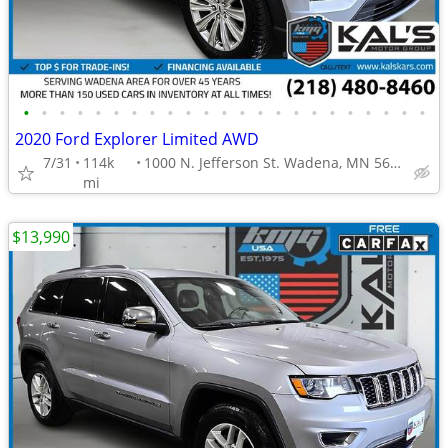
•
•
•
•
•
•
•
•
•
•
•
•
•
•
•
•
•
•
•
•
•
•
•
2020 Ford Explorer Limited AWD
7/31
114k
1000 N. Jefferson St. Wadena, MN 56482
mi
$13,990