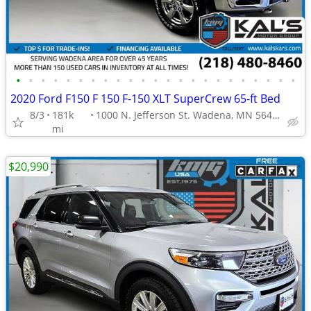
•
•
•
•
•
•
•
•
•
•
•
•
•
•
•
•
•
•
•
•
•
•
•
2020 Ford F150 F 150 F-150 XLT SuperCrew 65-ft Bed
8/3
181k
1000 N. Jefferson St. Wadena, MN 56482
mi
$20,990