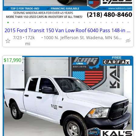
•
•
•
•
•
•
•
•
•
•
•
•
•
•
•
•
•
•
•
•
•
•
•
2015 Ford Transit 150 Van Low Roof 6040 Pass 148-in WB
7/23
172k
1000 N. Jefferson St. Wadena, MN 56482
mi
$17,990