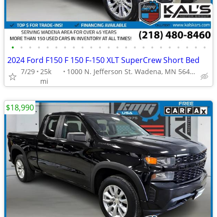
•
•
•
•
•
•
•
•
•
•
•
•
•
•
•
•
•
•
•
•
•
•
•
2024 Ford F150 F 150 F-150 XLT SuperCrew Short Bed
7/29
25k
1000 N. Jefferson St. Wadena, MN 56482
mi
$18,990