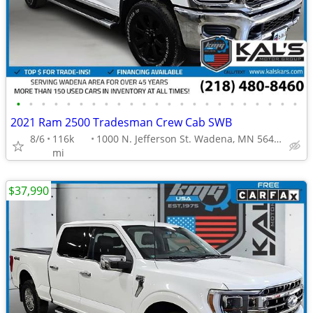
•
•
•
•
•
•
•
•
•
•
•
•
•
•
•
•
•
•
•
•
•
•
•
2021 Ram 2500 Tradesman Crew Cab SWB
8/6
116k
1000 N. Jefferson St. Wadena, MN 56482
mi
$37,990