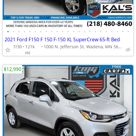
•
•
•
•
•
•
•
•
•
•
•
•
•
•
•
•
•
•
•
•
•
•
•
2021 Ford F150 F 150 F-150 XL SuperCrew 65-ft Bed
7/30
121k
1000 N. Jefferson St. Wadena, MN 56482
mi
$12,990