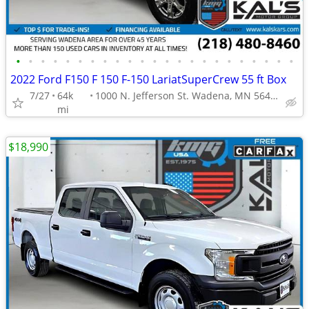
•
•
•
•
•
•
•
•
•
•
•
•
•
•
•
•
•
•
•
•
•
•
•
2022 Ford F150 F 150 F-150 LariatSuperCrew 55 ft Box
7/27
64k
1000 N. Jefferson St. Wadena, MN 56482
mi
$18,990