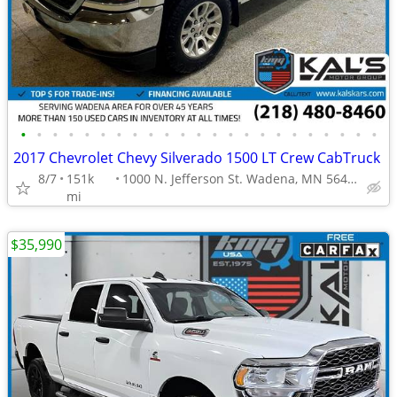
•
•
•
•
•
•
•
•
•
•
•
•
•
•
•
•
•
•
•
•
•
•
•
2017 Chevrolet Chevy Silverado 1500 LT Crew CabTruck
8/7
151k
1000 N. Jefferson St. Wadena, MN 56482
mi
$35,990