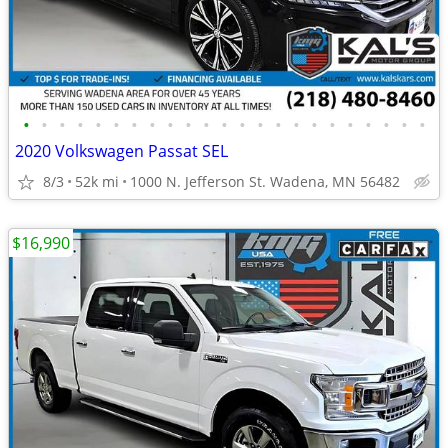
•
•
•
•
•
•
•
•
•
•
•
•
•
•
•
•
•
•
•
•
•
•
•
2020 Volkswagen Passat SEL
8/3
52k mi
1000 N. Jefferson St. Wadena, MN 56482
$16,990