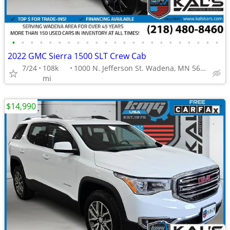
•
•
•
•
•
•
•
•
•
•
•
•
•
•
•
•
•
•
•
•
•
•
•
2022 GMC Sierra 1500 SLT Crew Cab
7/24
108k
1000 N. Jefferson St. Wadena, MN 56482
mi
$14,990