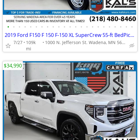
•
•
•
•
•
•
•
•
•
•
•
•
•
•
•
•
•
•
•
•
•
•
•
2019 Ford F150 F 150 F-150 XL SuperCrew 55-ft BedPickup Truck
7/27
109k
1000 N. Jefferson St. Wadena, MN 56482
mi
$34,990