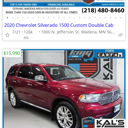
•
•
•
•
•
•
•
•
•
•
•
•
•
•
•
•
•
•
•
•
•
•
•
2020 Chevrolet Silverado 1500 Custom Double Cab
7/21
126k
1000 N. Jefferson St. Wadena, MN 56482
mi
$15,990