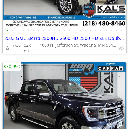
•
•
•
•
•
•
•
•
•
•
•
•
•
•
•
•
•
•
•
•
•
•
•
2022 GMC Sierra 2500HD 2500 HD 2500-HD SLE Double CabLB
7/30
82k
1000 N. Jefferson St. Wadena, MN 56482
mi
$30,990