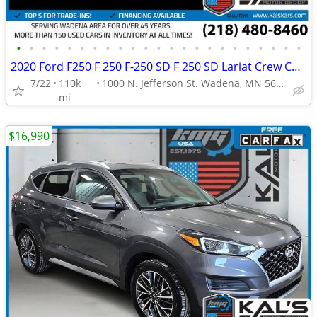
•
•
•
•
•
•
•
•
•
•
•
•
•
•
•
•
•
•
•
•
•
•
•
2020 Ford F250 F 250 F-250 SD F 250 SD Lariat Crew CabTruck
7/22
110k
1000 N. Jefferson St. Wadena, MN 56482
mi
$16,990