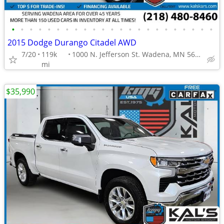
•
•
•
•
•
•
•
•
•
•
•
•
•
•
•
•
•
•
•
•
•
•
•
2015 Dodge Durango Citadel AWD
7/20
119k
1000 N. Jefferson St. Wadena, MN 56482
mi
$35,990