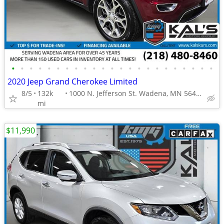
•
•
•
•
•
•
•
•
•
•
•
•
•
•
•
•
•
•
•
•
•
•
•
2020 Jeep Grand Cherokee Limited
8/5
132k
1000 N. Jefferson St. Wadena, MN 56482
mi
$11,990