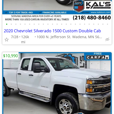
•
•
•
•
•
•
•
•
•
•
•
•
•
•
•
•
•
•
•
•
•
•
•
2020 Chevrolet Silverado 1500 Custom Double Cab
7/28
126k
1000 N. Jefferson St. Wadena, MN 56482
mi
$10,990