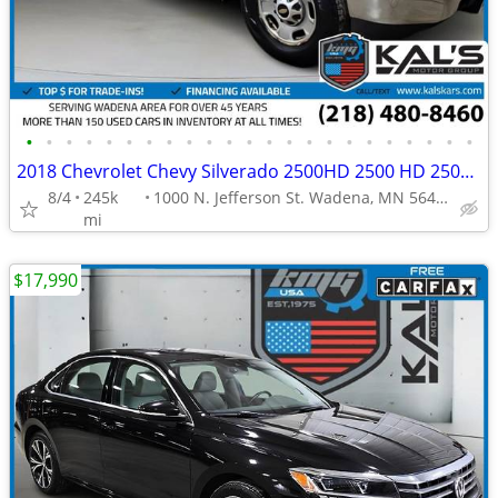
•
•
•
•
•
•
•
•
•
•
•
•
•
•
•
•
•
•
•
•
•
•
•
2018 Chevrolet Chevy Silverado 2500HD 2500 HD 2500-HD Work Truck Doubl
8/4
245k
1000 N. Jefferson St. Wadena, MN 56482
mi
$17,990