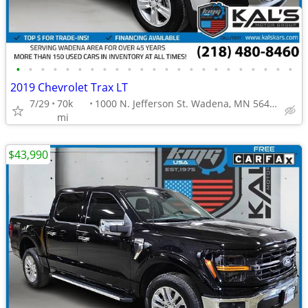
•
•
•
•
•
•
•
•
•
•
•
•
•
•
•
•
•
•
•
•
•
•
•
2019 Chevrolet Trax LT
7/29
70k
1000 N. Jefferson St. Wadena, MN 56482
mi
$43,990