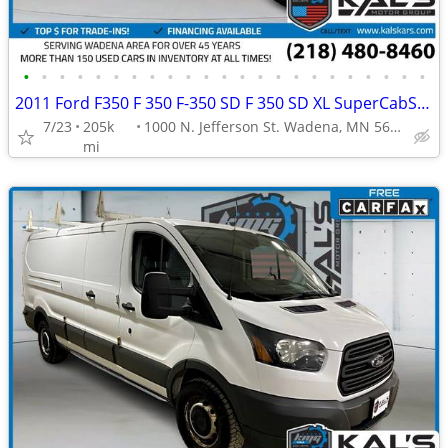
•
•
•
•
•
•
•
•
•
•
•
•
•
•
•
•
•
•
•
•
•
•
•
2011 Ford F350 F 350 F-350 SD F 350 SD XL SuperCabService Body Truck
7/23
205k
1000 N. Jefferson St. Wadena, MN 56482
mi