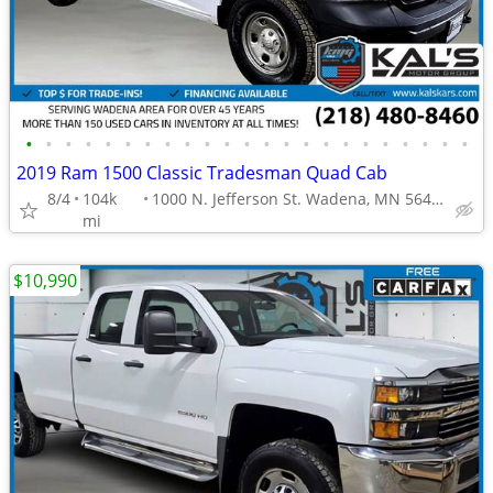
•
•
•
•
•
•
•
•
•
•
•
•
•
•
•
•
•
•
•
•
•
•
•
2019 Ram 1500 Classic Tradesman Quad Cab
8/4
104k
1000 N. Jefferson St. Wadena, MN 56482
mi
$10,990