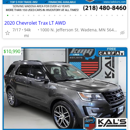
•
•
•
•
•
•
•
•
•
•
•
•
•
•
•
•
•
•
•
•
•
•
•
2020 Chevrolet Trax LT AWD
7/17
94k
1000 N. Jefferson St. Wadena, MN 56482
mi
$10,990