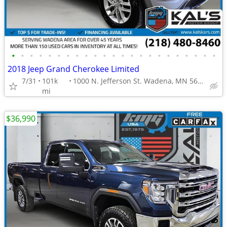
•
•
•
•
•
•
•
•
•
•
•
•
•
•
•
•
•
•
•
•
•
•
•
2018 Jeep Grand Cherokee Limited
7/31
101k
1000 N. Jefferson St. Wadena, MN 56482
mi
$36,990