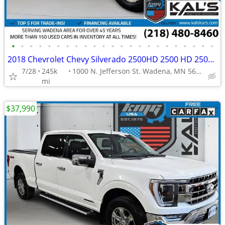
•
•
•
•
•
•
•
•
•
•
•
•
•
•
•
•
•
•
•
•
•
•
•
2018 Chevrolet Chevy Silverado 2500HD 2500 HD 2500-HD Work Truck Doubl
7/28
245k
1000 N. Jefferson St. Wadena, MN 56482
mi
$37,990