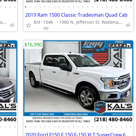
•
•
•
•
•
•
•
•
•
•
•
•
•
•
•
•
•
•
•
•
•
•
•
•
•
•
•
2019 Ram 1500 Classic Tradesman Quad Cab
1000 N. Jefferson St. Wadena, MN 56482
8/4
104k
1000 N. Jefferson St. Wadena, MN 56482
mi
$16,990
•
•
•
•
•
•
•
•
•
•
•
•
•
•
•
•
•
•
•
•
•
•
•
•
•
•
•
2020 Ford F150 F 150 F-150 XLT SuperCrew 65-ft Bed