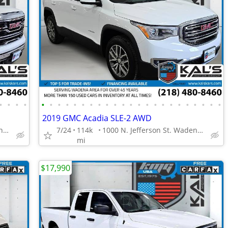
•
•
•
•
•
•
•
•
•
•
•
•
•
•
•
•
•
•
•
•
•
•
•
•
•
•
•
2019 GMC Acadia SLE-2 AWD
1000 N. Jefferson St. Wadena, MN 56482
7/24
114k
1000 N. Jefferson St. Wadena, MN 56482
mi
$17,990