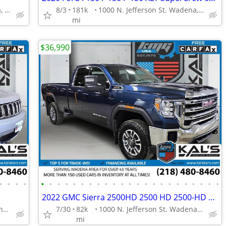
1000 N. Jefferson St. Wadena, MN 56482
8/3
181k
1000 N. Jefferson St. Wadena, MN 56482
mi
$36,990
•
•
•
•
•
•
•
•
•
•
•
•
•
•
•
•
•
•
•
•
•
•
•
•
•
•
•
2022 GMC Sierra 2500HD 2500 HD 2500-HD SLE Double CabLB
1000 N. Jefferson St. Wadena, MN 56482
7/30
82k
1000 N. Jefferson St. Wadena, MN 56482
mi