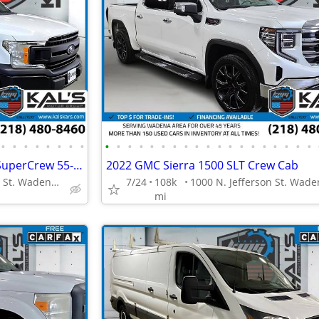
•
•
•
•
•
•
•
•
•
•
•
•
•
•
•
•
•
•
•
•
•
•
•
•
•
•
•
2019 Ford F150 F 150 F-150 XL SuperCrew 55-ft BedPickup Truck
2022 GMC Sierra 1500 SLT Crew Cab
1000 N. Jefferson St. Wadena, MN 56482
7/24
108k
mi