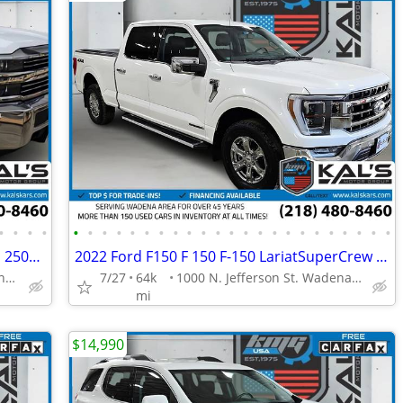
•
•
•
•
•
•
•
•
•
•
•
•
•
•
•
•
•
•
•
•
•
•
•
•
•
•
•
2018 Chevrolet Chevy Silverado 2500HD 2500 HD 2500-HD Work Truck Doubl
2022 Ford F150 F 150 F-150 LariatSuperCrew 55 ft Box
1000 N. Jefferson St. Wadena, MN 56482
7/27
64k
1000 N. Jefferson St. Wadena, MN 56482
mi
$14,990