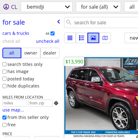
CL
bemidji
for sale (all)
all
for sale
cars & trucks
44
new
check all
uncheck all
all
owner
dealer
$13,990
search titles only
has image
posted today
hide duplicates
MILES FROM LOCATION

use map...
from this seller only
free
PRICE