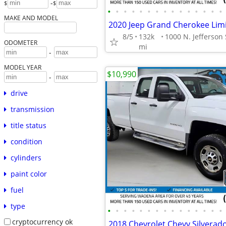
-
$
$
•
•
•
•
•
•
•
•
•
•
•
•
•
•
•
MAKE AND MODEL
2020 Jeep Grand Cherokee Lim
8/5
132k
ODOMETER
mi
-
MODEL YEAR
$10,990
-
drive
transmission
title status
condition
cylinders
paint color
fuel
type
•
•
•
•
•
•
•
•
•
•
•
•
•
•
•
cryptocurrency ok