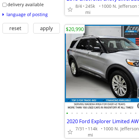
delivery available
8/4
245k
mi
language of posting
reset
apply
$20,990
•
•
•
•
•
•
•
•
•
•
•
•
•
•
•
2020 Ford Explorer Limited A
7/31
114k
mi