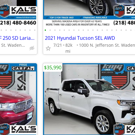
•
•
•
•
•
•
•
•
•
•
•
•
•
•
•
•
•
•
•
•
•
•
•
•
•
•
•
2020 Ford F250 F 250 F-250 SD F 250 SD Lariat Crew CabTruck
2021 Hyundai Tucson SEL AWD
1000 N. Jefferson St. Wadena, MN 56482
7/21
82k
mi
$35,990