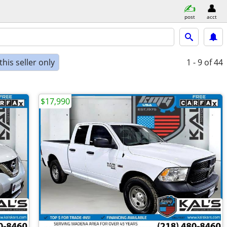
post
acct
his seller only
1 - 9
of 44
$17,990