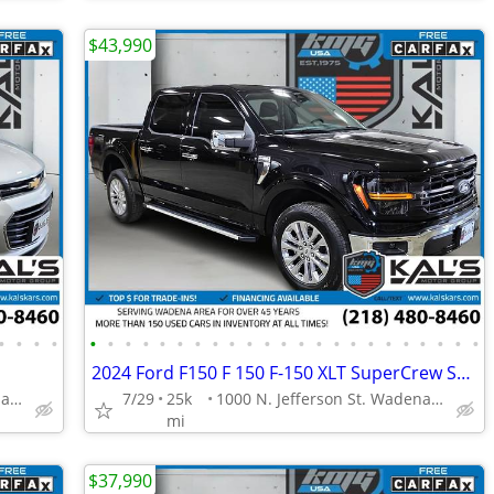
$43,990
•
•
•
•
•
•
•
•
•
•
•
•
•
•
•
•
•
•
•
•
•
•
•
•
•
•
•
2024 Ford F150 F 150 F-150 XLT SuperCrew Short Bed
1000 N. Jefferson St. Wadena, MN 56482
7/29
25k
1000 N. Jefferson St. Wadena, MN 56482
mi
$37,990