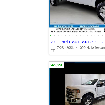
•
•
•
•
•
•
•
•
•
•
•
•
•
•
•
7/23
205k
mi
$45,990