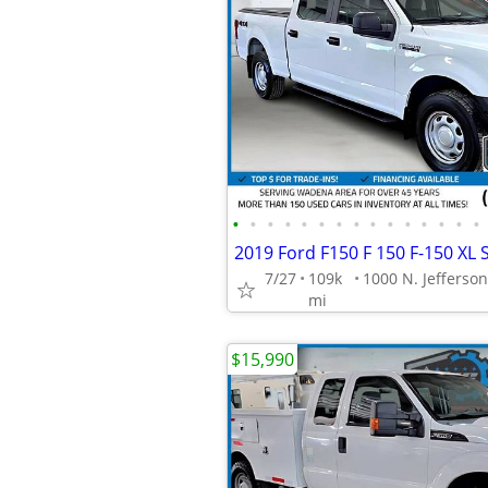
•
•
•
•
•
•
•
•
•
•
•
•
•
•
•
7/27
109k
mi
$15,990