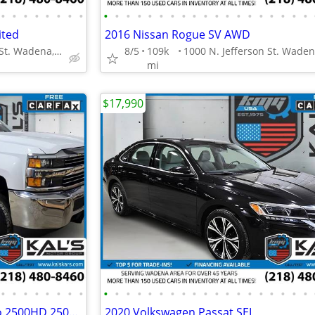
•
•
•
•
•
•
•
•
•
•
•
•
•
•
•
•
•
•
•
•
•
•
•
•
•
•
•
ited
2016 Nissan Rogue SV AWD
1000 N. Jefferson St. Wadena, MN 56482
8/5
109k
mi
$17,990
•
•
•
•
•
•
•
•
•
•
•
•
•
•
•
•
•
•
•
•
•
•
•
•
•
•
•
2018 Chevrolet Chevy Silverado 2500HD 2500 HD 2500-HD Work Truck Doubl
2020 Volkswagen Passat SEL