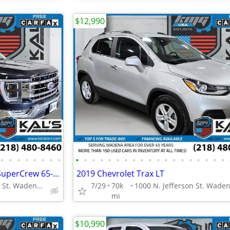
$12,990
•
•
•
•
•
•
•
•
•
•
•
•
•
•
•
•
•
•
•
•
•
•
•
•
•
•
•
2021 Ford F150 F 150 F-150 XL SuperCrew 65-ft Bed
2019 Chevrolet Trax LT
1000 N. Jefferson St. Wadena, MN 56482
7/29
70k
mi
$10,990