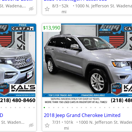
1000 N. Jefferson St. Wadena, MN 56482
8/3
52k
mi
$13,990
•
•
•
•
•
•
•
•
•
•
•
•
•
•
•
•
•
•
•
•
•
•
•
•
•
•
•
WD
2018 Jeep Grand Cherokee Limited
1000 N. Jefferson St. Wadena, MN 56482
7/31
101k
mi