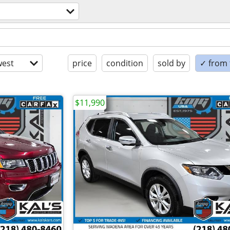
est
price
condition
sold by
✓ from t
$11,990