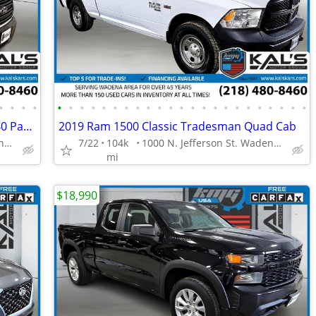
•
•
•
•
•
•
•
•
•
•
•
•
•
•
•
•
•
•
•
•
•
•
•
•
•
•
•
2015 Ford Transit 150 Van Low Roof 6040 Pass 148-in WB
2019 Ram 1500 Classic Tradesman Quad Cab
1000 N. Jefferson St. Wadena, MN 56482
7/22
104k
1000 N. Jefferson St. Wadena, MN 56482
mi
$18,990