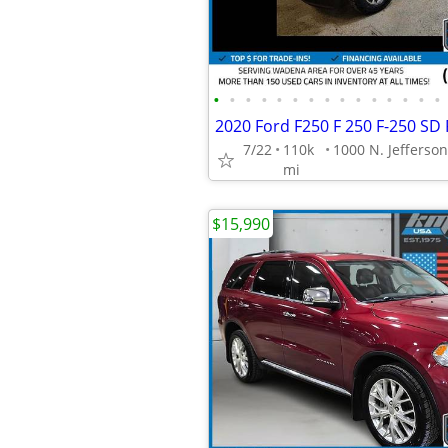
•
•
•
•
•
•
•
•
•
•
•
•
•
•
•
7/22
110k
mi
$15,990