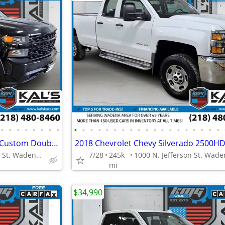
•
•
•
•
•
•
•
•
•
•
•
•
•
•
•
•
•
•
•
•
•
•
•
•
•
•
•
2020 Chevrolet Silverado 1500 Custom Double Cab
1000 N. Jefferson St. Wadena, MN 56482
7/28
245k
mi
$34,990