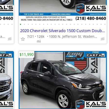
•
•
•
•
•
•
•
•
•
•
•
•
•
•
•
•
•
•
•
•
•
•
•
•
•
•
•
2020 Chevrolet Silverado 1500 Custom Double Cab
1000 N. Jefferson St. Wadena, MN 56482
7/21
126k
1000 N. Jefferson St. Wadena, MN 56482
mi
$11,990