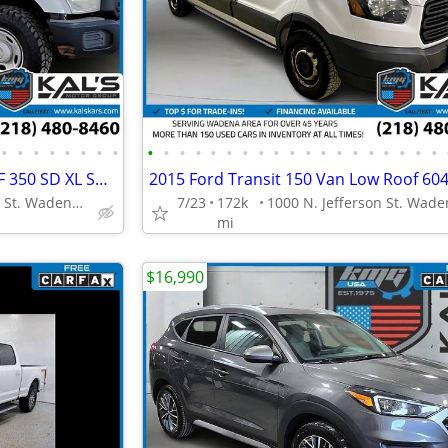
•
•
•
•
•
•
•
•
•
•
•
•
•
•
•
•
•
•
•
•
•
•
•
•
•
•
•
2011 Ford F350 F 350 F-350 SD F 350 SD XL SuperCabService Body Truck
1000 N. Jefferson St. Wadena, MN 56482
7/23
172k
mi
$16,990