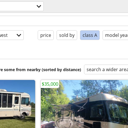
est
price
sold by
class A
model yea
search a wider are
are some from nearby (sorted by distance)
$35,000