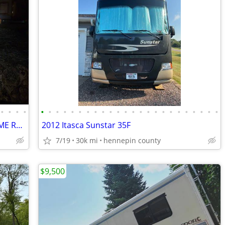
•
•
•
•
•
•
•
•
•
•
•
•
•
•
•
•
•
•
•
•
•
•
•
•
•
•
•
•
1999 AMERICAN TRADITION MOTOR HOME RV Ready to roll!
2012 Itasca Sunstar 35F
7/19
30k mi
hennepin county
$9,500