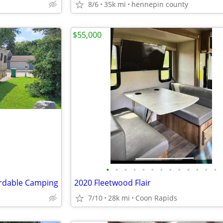
8/6
35k mi
hennepin county
$55,000
•
•
•
•
•
•
•
•
•
•
•
•
•
ordable Camping
2020 Fleetwood Flair
7/10
28k mi
Coon Rapids