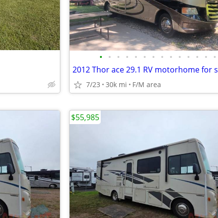
•
•
•
•
•
•
•
•
•
•
•
•
•
•
7/23
30k mi
F/M area
$55,985