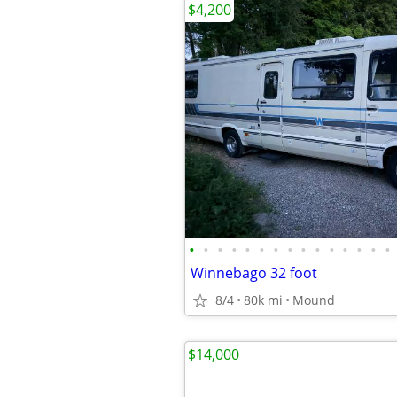
$4,200
•
•
•
•
•
•
•
•
•
•
•
•
•
•
•
Winnebago 32 foot
8/4
80k mi
Mound
$14,000