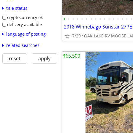
title status
cryptocurrency ok
•
•
•
•
•
•
•
•
•
•
•
•
•
•
•
•
delivery available
2018 Winnebago Sunstar 27PE 
language of posting
7/29
OAK LAKE RV MOOSE LA
related searches
$65,500
reset
apply