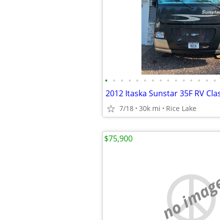
•
•
•
•
•
•
•
•
•
•
•
•
•
•
•
2012 Itaska Sunstar 35F RV Cla
7/18
30k mi
Rice Lake
$75,900
no imag