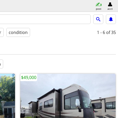
post
acct
r
condition
1 - 6
of 35
a
$49,000