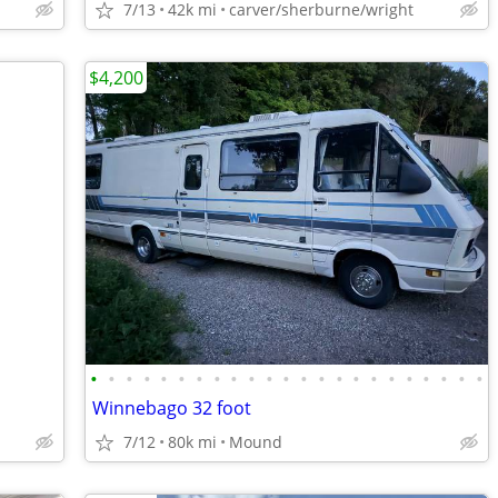
7/13
42k mi
carver/sherburne/wright
$4,200
•
•
•
•
•
•
•
•
•
•
•
•
•
•
•
•
•
•
•
•
•
•
•
Winnebago 32 foot
7/12
80k mi
Mound