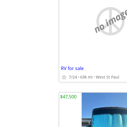
no imag
RV for sale
7/24
69k mi
West St Paul
$47,500