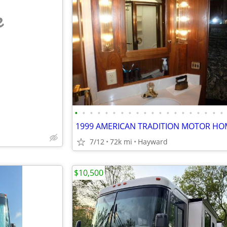
e
•
•
•
•
•
•
•
•
•
•
•
•
•
•
•
•
•
•
•
•
7/12
72k mi
Hayward
$10,500