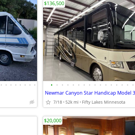
$136,500
•
•
•
•
•
•
•
•
•
•
•
•
•
•
•
•
•
•
•
•
•
•
•
•
7/18
52k mi
Fifty Lakes Minnesota
$20,000