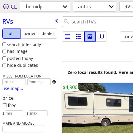
CL
bemidji
autos
RVs
RVs
all
owner
dealer
new
search titles only
has image
posted today
hide duplicates
Zero local results found. Here 
MILES FROM LOCATION

$4,900
use map...
price
free
$
– $
MAKE AND MODEL