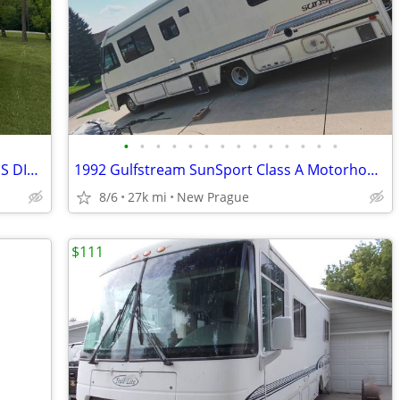
•
•
•
•
•
•
•
•
•
•
•
•
•
•
2003 MONACO CAYMAN 36’ 5.9 CUMMINS DIESEL
1992 Gulfstream SunSport Class A Motorhome
8/6
27k mi
New Prague
$111