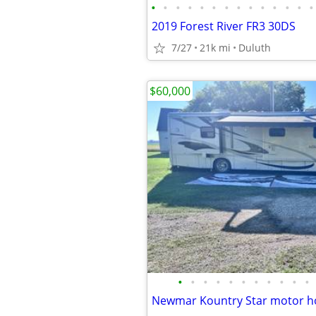
•
•
•
•
•
•
•
•
•
•
•
•
•
•
2019 Forest River FR3 30DS
7/27
21k mi
Duluth
$60,000
•
•
•
•
•
•
•
•
•
•
•
Newmar Kountry Star motor 