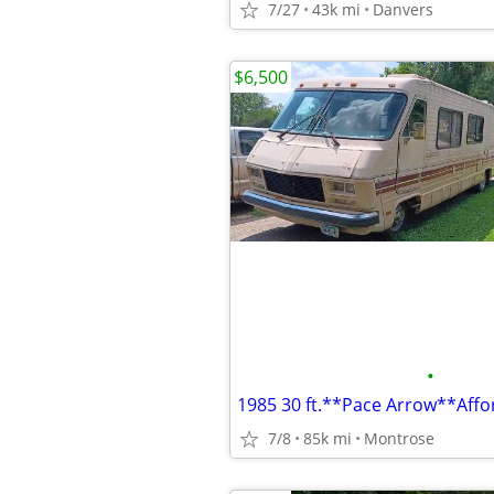
7/27
43k mi
Danvers
$6,500
•
1985 30 ft.**Pace Arrow**Aff
7/8
85k mi
Montrose