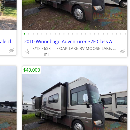
•
•
•
•
•
•
•
•
•
•
•
•
•
•
•
•
•
•
•
•
•
•
•
•
2012 Thor ace 29.1 RV motorhome for sale class A
2010 Winnebago Adventurer 37F Class A
7/18
63k
OAK LAKE RV MOOSE LAKE, MN
mi
$49,000