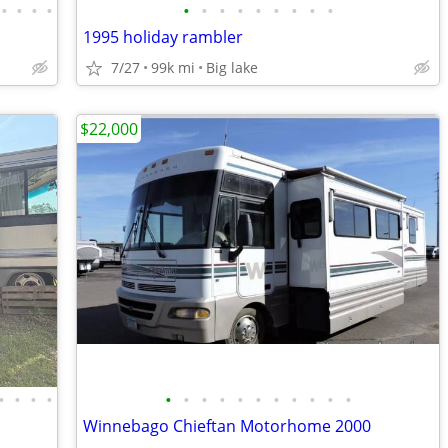
•
•
•
•
•
•
•
•
•
•
•
•
•
1995 holiday rambler
7/27
99k mi
Big lake
$22,000
•
•
•
•
•
•
•
•
•
•
•
•
•
•
•
Winnebago Chieftan Motorhome 2000