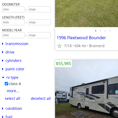
ODOMETER
-
LENGTH (FEET)
-
•
•
•
•
MODEL YEAR
-
1996 Fleetwood Bounder
transmission
7/18
60k mi
Brainerd
drive
cylinders
$55,985
paint color
rv type
class A
more...
select all
deselect all
condition
fuel