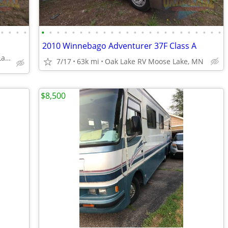
•
•
•
•
•
•
•
•
•
•
•
•
•
•
•
•
•
•
•
•
•
•
•
•
•
•
•
•
2010 Winnebago Adventurer 37F Class A
Oak Lake RV Sales Moose Lake
7/17
63k mi
Oak Lake RV Moose Lake, MN
$8,500