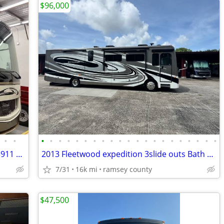
$96,000
•
•
•
•
•
•
•
•
•
•
•
•
•
•
•
•
•
•
•
•
•
•
•
Newmar Canyon Star Handicap Model 3911 Wheelchair handicap Model
2013 Fleetwood expedition 3slide outs Bath and a half 16k miles diesel
7/31
16k mi
ramsey county
$47,500