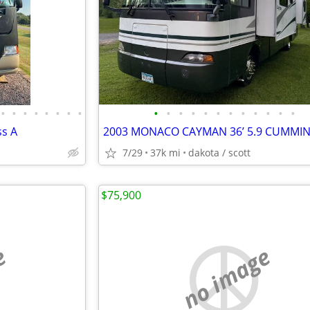
•
•
•
•
•
•
•
•
•
•
•
•
•
•
•
•
•
•
•
•
ss A
7/29
37k mi
dakota / scott
$75,900
e
no image