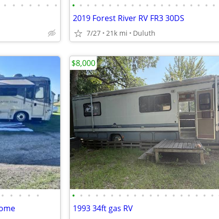
•
•
•
•
•
•
•
•
•
•
•
•
•
•
•
•
•
•
•
•
•
•
•
•
•
•
•
2019 Forest River RV FR3 30DS
7/27
21k mi
Duluth
$8,000
•
•
•
•
•
•
•
•
•
•
•
•
•
•
•
•
•
•
•
•
•
•
•
•
home
1993 34ft gas RV