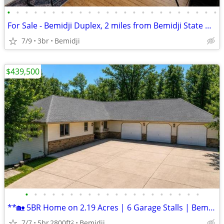
•
•
•
•
•
•
•
•
•
•
•
•
•
•
•
•
•
•
•
•
•
•
•
•
For Sale - Bemidji Duplex, 2 miles from Bemidji State University
7/9
3br
Bemidji
$439,500
•
•
•
•
•
•
•
•
•
•
•
•
•
•
•
•
•
•
•
•
**🏡 5BR Home on 2.19 Acres | 6 Garage Stalls | Bemidji, MN | $439,500
7/7
5br
2800ft
Bemidji
2