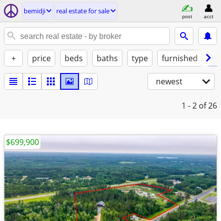
bemidji
real estate for sale
post
acct
+
price
beds
baths
type
furnished
by
newest
1 - 2
of 26
$699,900