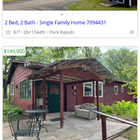
•
•
•
•
2 Bed, 2 Bath - Single Family Home 7094431
8/7
2br
1344ft
Park Rapids
2
$149,900