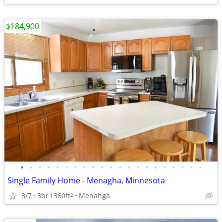
$184,900
•
•
•
•
•
•
•
•
•
•
•
•
•
•
•
•
•
•
•
•
•
Single Family Home - Menagha, Minnesota
8/7
3br
1360ft
Menahga
2