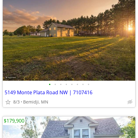
•
•
•
•
•
•
•
•
5149 Monte Plata Road NW | 7107416
8/3
Bemidji, MN
$179,900