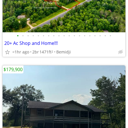
•
•
•
•
•
•
•
•
•
•
•
•
•
•
•
•
•
•
•
20+ Ac Shop and Home!!!
<1hr ago
2br
1471ft
Bemidji
2
$179,900