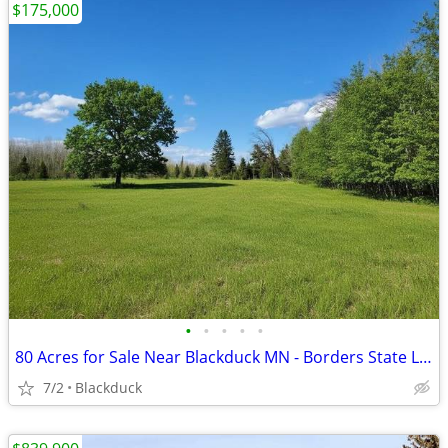
$175,000
•
•
•
•
•
80 Acres for Sale Near Blackduck MN - Borders State Land - $175,000
7/2
Blackduck