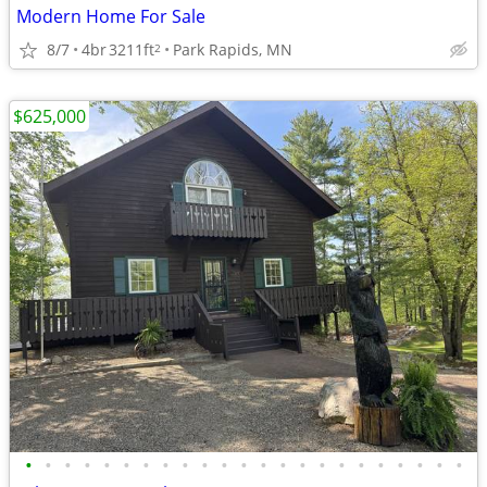
Modern Home For Sale
8/7
4br
3211ft
Park Rapids, MN
2
$625,000
•
•
•
•
•
•
•
•
•
•
•
•
•
•
•
•
•
•
•
•
•
•
•