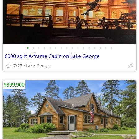
•
•
•
•
•
•
•
•
•
•
•
•
•
•
•
•
6000 sq ft A-frame Cabin on Lake George
7/27
Lake George
$399,900