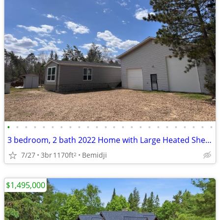
•
•
•
•
•
•
•
•
•
•
•
•
•
•
•
•
•
•
•
•
•
•
•
•
3 bedroom, 2 bath 2022 Home with Large Heated Shed on Five Acres
7/27
3br
1170ft
Bemidji
2
$1,495,000