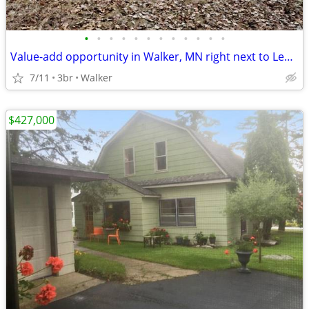
•
•
•
•
•
•
•
•
•
•
•
•
Value-add opportunity in Walker, MN right next to Leech Lake!!!
7/11
3br
Walker
$427,000