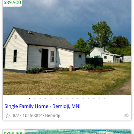
$89,900
•
•
•
•
•
•
•
•
•
•
•
•
•
•
•
Single Family Home - Bemidji, MN!
8/7
1br
500ft
Bemidji
2
$399,900