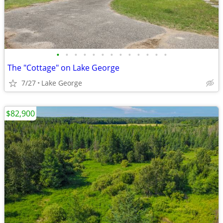
•
•
•
•
•
•
•
•
•
•
•
•
•
The "Cottage" on Lake George
7/27
Lake George
$82,900