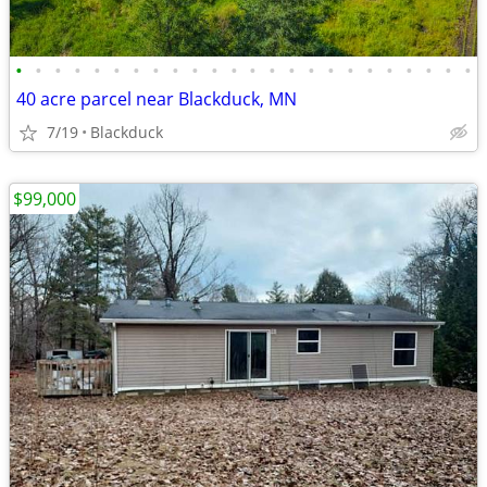
•
•
•
•
•
•
•
•
•
•
•
•
•
•
•
•
•
•
•
•
•
•
•
•
40 acre parcel near Blackduck, MN
7/19
Blackduck
$99,000