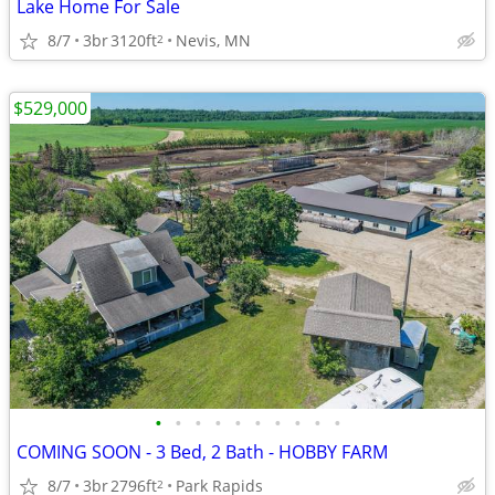
Lake Home For Sale
8/7
3br
3120ft
Nevis, MN
2
$529,000
•
•
•
•
•
•
•
•
•
•
COMING SOON - 3 Bed, 2 Bath - HOBBY FARM
8/7
3br
2796ft
Park Rapids
2