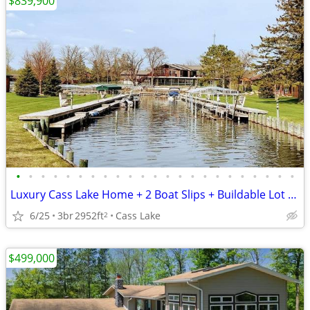
$839,900
•
•
•
•
•
•
•
•
•
•
•
•
•
•
•
•
•
•
•
•
•
•
•
Luxury Cass Lake Home + 2 Boat Slips + Buildable Lot | Tom's Harbor
6/25
3br
2952ft
Cass Lake
2
$499,000