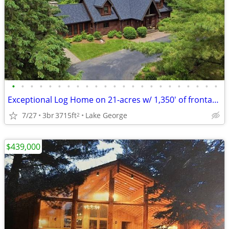
•
•
•
•
•
•
•
•
•
•
•
•
•
•
•
•
•
•
•
•
•
•
•
Exceptional Log Home on 21-acres w/ 1,350' of frontage on Lake George
7/27
3br
3715ft
Lake George
2
$439,000