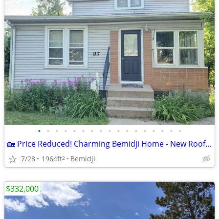
•
•
•
•
•
•
•
•
•
•
•
•
•
•
•
•
•
🏡 Price Reduced! Charming Bemidji Home - New Roof - $179,900
7/28
1964ft
Bemidji
2
$332,000