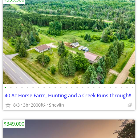
•
•
•
•
•
•
•
•
•
•
•
•
•
•
•
•
•
•
•
•
•
•
•
•
40 Ac Horse Farm, Hunting and a Creek Runs through!!
8/3
3br
2000ft
Shevlin
2
$349,000