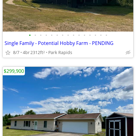
•
•
•
•
•
•
•
•
•
•
•
•
•
•
•
Single Family - Potential Hobby Farm - PENDING
8/7
4br
2312ft
Park Rapids
2
$299,900