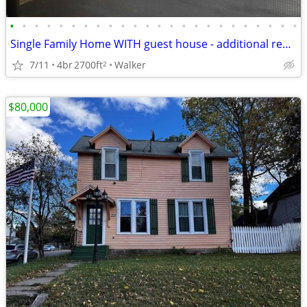
•
•
•
•
•
•
•
•
•
•
•
•
•
•
•
•
•
•
•
•
•
•
•
•
Single Family Home WITH guest house - additional rental income!
7/11
4br
2700ft
Walker
2
$80,000