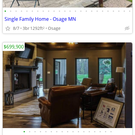
•
•
•
•
•
•
•
•
•
•
•
•
•
•
•
•
•
•
•
•
•
•
•
•
Single Family Home - Osage MN
8/7
3br
1292ft
Osage
2
$699,900
•
•
•
•
•
•
•
•
•
•
•
•
•
•
•
•
•