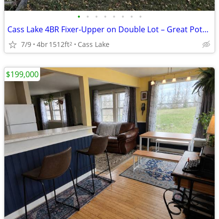
•
•
•
•
•
•
•
•
Cass Lake 4BR Fixer-Upper on Double Lot – Great Potential!
7/9
4br
1512ft
Cass Lake
2
$199,000