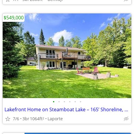
$549,000
•
•
•
•
•
•
Lakefront Home on Steamboat Lake – 165’ Shoreline, Turnkey!
7/6
3br
1064ft
Laporte
2