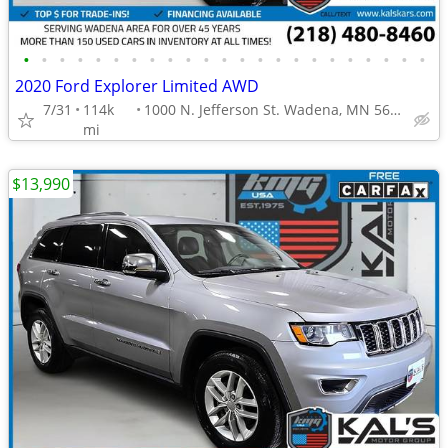
•
•
•
•
•
•
•
•
•
•
•
•
•
•
•
•
•
•
•
•
•
•
•
2020 Ford Explorer Limited AWD
7/31
114k
1000 N. Jefferson St. Wadena, MN 56482
mi
$13,990