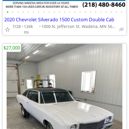
•
•
•
•
•
•
•
•
•
•
•
•
•
•
•
•
•
•
•
•
•
•
•
2020 Chevrolet Silverado 1500 Custom Double Cab
7/28
126k
1000 N. Jefferson St. Wadena, MN 56482
mi
$27,000