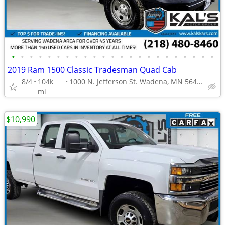
•
•
•
•
•
•
•
•
•
•
•
•
•
•
•
•
•
•
•
•
•
•
•
2019 Ram 1500 Classic Tradesman Quad Cab
8/4
104k
1000 N. Jefferson St. Wadena, MN 56482
mi
$10,990