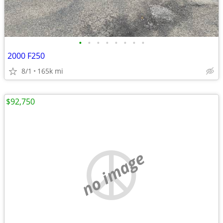
•
•
•
•
•
•
•
•
2000 F250
8/1
165k mi
$92,750
no image