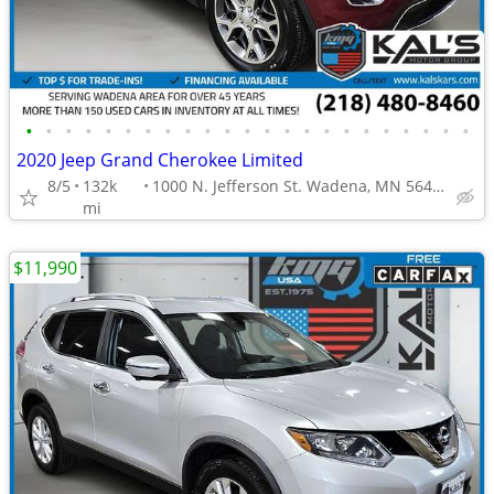
•
•
•
•
•
•
•
•
•
•
•
•
•
•
•
•
•
•
•
•
•
•
•
2020 Jeep Grand Cherokee Limited
8/5
132k
1000 N. Jefferson St. Wadena, MN 56482
mi
$11,990