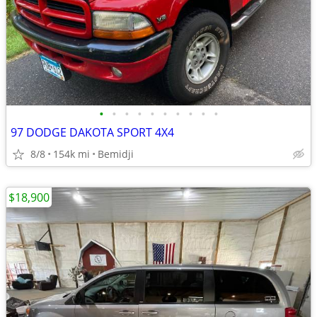
•
•
•
•
•
•
•
•
•
•
97 DODGE DAKOTA SPORT 4X4
8/8
154k mi
Bemidji
$18,900