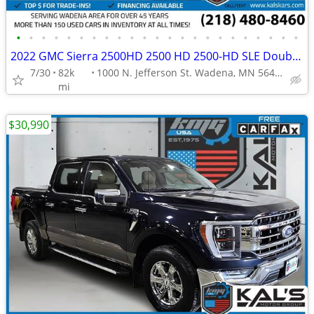
•
•
•
•
•
•
•
•
•
•
•
•
•
•
•
•
•
•
•
•
•
•
•
2022 GMC Sierra 2500HD 2500 HD 2500-HD SLE Double CabLB
7/30
82k
1000 N. Jefferson St. Wadena, MN 56482
mi
$30,990