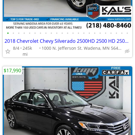
•
•
•
•
•
•
•
•
•
•
•
•
•
•
•
•
•
•
•
•
•
•
•
2018 Chevrolet Chevy Silverado 2500HD 2500 HD 2500-HD Work Truck Doubl
8/4
245k
1000 N. Jefferson St. Wadena, MN 56482
mi
$17,990