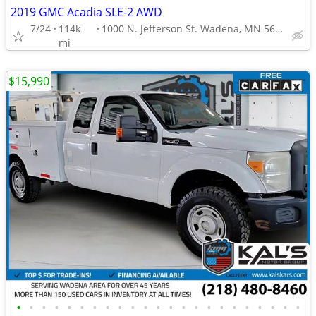
2019 GMC Acadia SLE-2 AWD
7/24
114k
1000 N. Jefferson St. Wadena, MN 56482
mi
$15,990
•
•
•
•
•
•
•
•
•
•
•
•
•
•
•
•
•
•
•
•
•
•
•