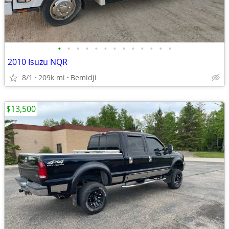
•
•
•
•
•
•
•
•
•
•
•
•
•
2010 Isuzu NQR
8/1
209k mi
Bemidji
$13,500