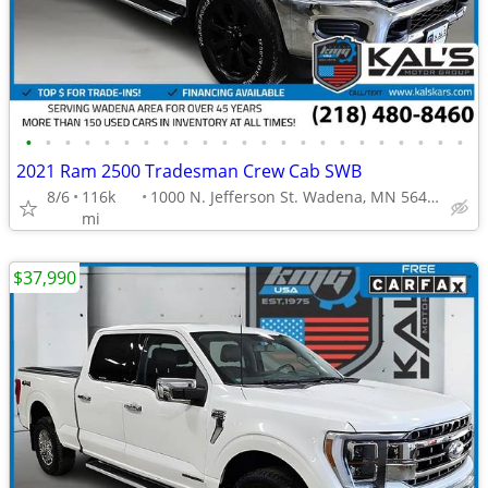
•
•
•
•
•
•
•
•
•
•
•
•
•
•
•
•
•
•
•
•
•
•
•
2021 Ram 2500 Tradesman Crew Cab SWB
8/6
116k
1000 N. Jefferson St. Wadena, MN 56482
mi
$37,990