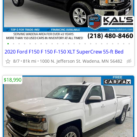
•
•
•
•
•
•
•
•
•
•
•
•
•
•
•
•
•
•
•
•
•
•
•
2020 Ford F150 F 150 F-150 XLT SuperCrew 55-ft Bed
8/7
81k mi
1000 N. Jefferson St. Wadena, MN 56482
$18,990