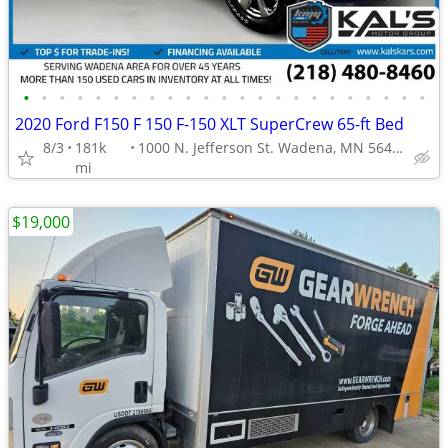
•
•
•
•
•
•
•
•
•
•
•
•
•
•
•
•
•
•
•
•
•
•
•
2020 Ford F150 F 150 F-150 XLT SuperCrew 65-ft Bed
8/3
181k
1000 N. Jefferson St. Wadena, MN 56482
mi
$19,000