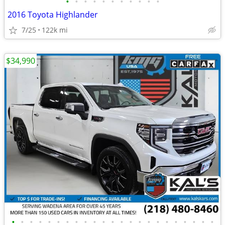
•
•
•
•
•
•
•
•
•
•
•
2016 Toyota Highlander
7/25
122k mi
$34,990
•
•
•
•
•
•
•
•
•
•
•
•
•
•
•
•
•
•
•
•
•
•
•