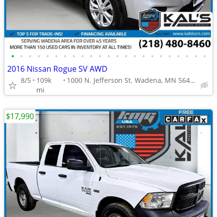
•
•
•
•
•
•
•
•
•
•
•
•
•
•
•
•
•
•
•
•
•
•
•
2016 Nissan Rogue SV AWD
8/5
109k
1000 N. Jefferson St. Wadena, MN 56482
mi
$17,990