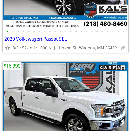
•
•
•
•
•
•
•
•
•
•
•
•
•
•
•
•
•
•
•
•
•
•
•
2020 Volkswagen Passat SEL
8/3
52k mi
1000 N. Jefferson St. Wadena, MN 56482
$16,990