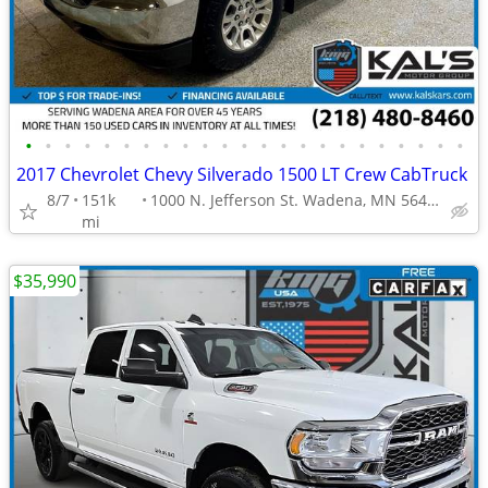
•
•
•
•
•
•
•
•
•
•
•
•
•
•
•
•
•
•
•
•
•
•
•
2017 Chevrolet Chevy Silverado 1500 LT Crew CabTruck
8/7
151k
1000 N. Jefferson St. Wadena, MN 56482
mi
$35,990