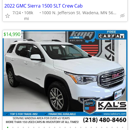
2022 GMC Sierra 1500 SLT Crew Cab
7/24
108k
1000 N. Jefferson St. Wadena, MN 56482
mi
$14,990
•
•
•
•
•
•
•
•
•
•
•
•
•
•
•
•
•
•
•
•
•
•
•