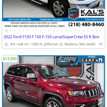
•
•
•
•
•
•
•
•
•
•
•
•
•
•
•
•
•
•
•
•
•
•
•
2022 Ford F150 F 150 F-150 LariatSuperCrew 55 ft Box
8/6
64k mi
1000 N. Jefferson St. Wadena, MN 56482
$13,990