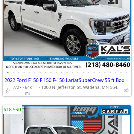
•
•
•
•
•
•
•
•
•
•
•
•
•
•
•
•
•
•
•
•
•
•
•
2022 Ford F150 F 150 F-150 LariatSuperCrew 55 ft Box
7/27
64k
1000 N. Jefferson St. Wadena, MN 56482
mi
$18,990