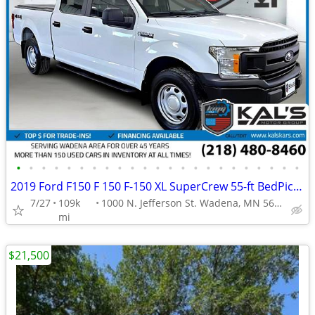
•
•
•
•
•
•
•
•
•
•
•
•
•
•
•
•
•
•
•
•
•
•
•
2019 Ford F150 F 150 F-150 XL SuperCrew 55-ft BedPickup Truck
7/27
109k
1000 N. Jefferson St. Wadena, MN 56482
mi
$21,500