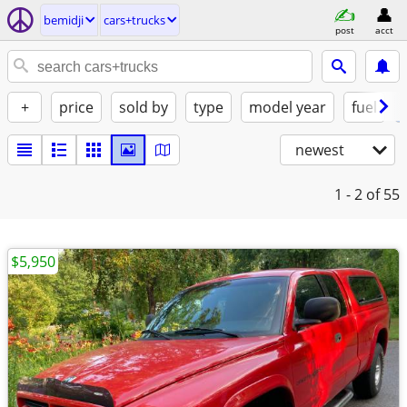
bemidji
cars+trucks
post
acct
+
price
sold by
type
model year
fuel
newest
1 - 2
of 55
$5,950