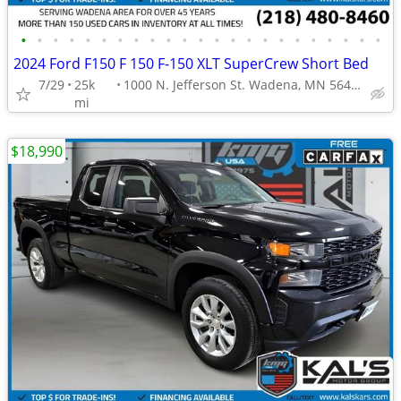
•
•
•
•
•
•
•
•
•
•
•
•
•
•
•
•
•
•
•
•
•
•
•
2024 Ford F150 F 150 F-150 XLT SuperCrew Short Bed
7/29
25k
1000 N. Jefferson St. Wadena, MN 56482
mi
$18,990