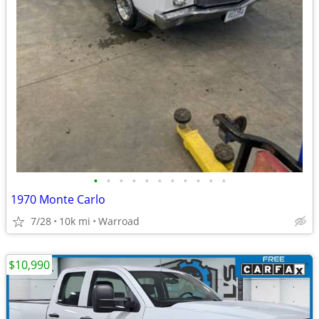
•
•
•
•
•
•
•
•
•
•
•
1970 Monte Carlo
7/28
10k mi
Warroad
$10,990