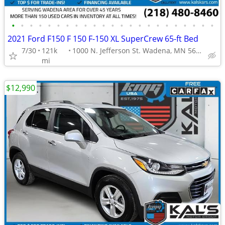
•
•
•
•
•
•
•
•
•
•
•
•
•
•
•
•
•
•
•
•
•
•
•
2021 Ford F150 F 150 F-150 XL SuperCrew 65-ft Bed
7/30
121k
1000 N. Jefferson St. Wadena, MN 56482
mi
$12,990