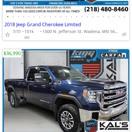
•
•
•
•
•
•
•
•
•
•
•
•
•
•
•
•
•
•
•
•
•
•
•
2018 Jeep Grand Cherokee Limited
7/31
101k
1000 N. Jefferson St. Wadena, MN 56482
mi
$36,990