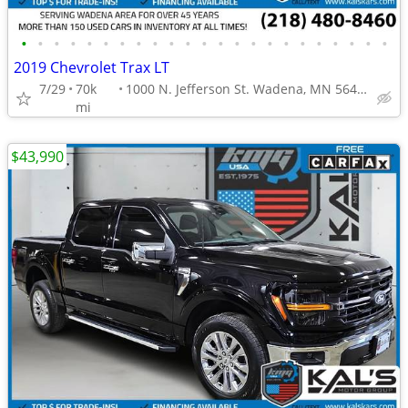
•
•
•
•
•
•
•
•
•
•
•
•
•
•
•
•
•
•
•
•
•
•
•
2019 Chevrolet Trax LT
7/29
70k
1000 N. Jefferson St. Wadena, MN 56482
mi
$43,990