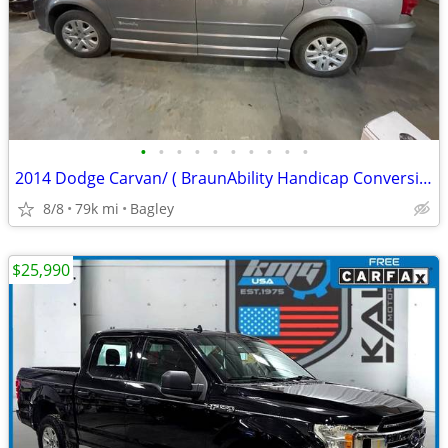
•
•
•
•
•
•
•
•
•
•
2014 Dodge Carvan/ ( BraunAbility Handicap Conversion Van )
8/8
79k mi
Bagley
$25,990