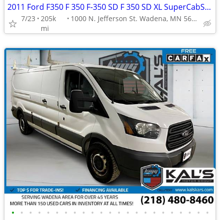
2011 Ford F350 F 350 F-350 SD F 350 SD XL SuperCabService Body Truck
7/23
205k
1000 N. Jefferson St. Wadena, MN 56482
mi
•
•
•
•
•
•
•
•
•
•
•
•
•
•
•
•
•
•
•
•
•
•
•