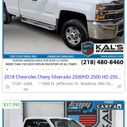
•
•
•
•
•
•
•
•
•
•
•
•
•
•
•
•
•
•
•
•
•
•
•
2018 Chevrolet Chevy Silverado 2500HD 2500 HD 2500-HD Work Truck Doubl
7/28
245k
1000 N. Jefferson St. Wadena, MN 56482
mi
$37,990