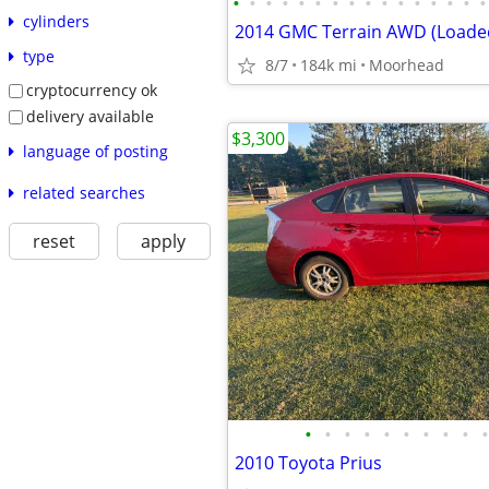
•
•
•
•
•
•
•
•
•
•
•
•
•
•
•
•
cylinders
2014 GMC Terrain AWD (Loade
type
8/7
184k mi
Moorhead
cryptocurrency ok
delivery available
$3,300
language of posting
related searches
reset
apply
•
•
•
•
•
•
•
•
•
•
2010 Toyota Prius