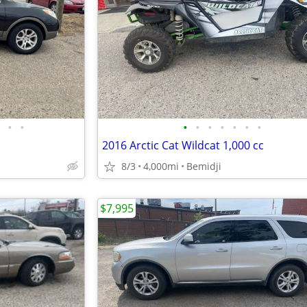
•
•
•
•
•
•
•
•
•
2016 Arctic Cat Wildcat 1,000 cc
8/3
4,000mi
Bemidji
$7,995