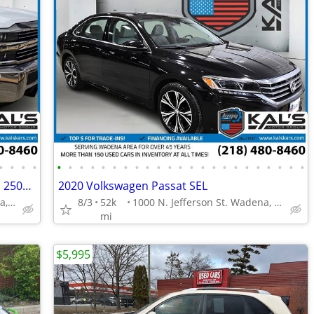
•
•
•
•
•
•
•
•
•
•
•
•
•
•
•
•
•
•
•
•
•
•
•
•
•
•
•
2018 Chevrolet Chevy Silverado 2500HD 2500 HD 2500-HD Work Truck Doubl
2020 Volkswagen Passat SEL
1000 N. Jefferson St. Wadena, MN 56482
8/3
52k
1000 N. Jefferson St. Wadena, MN 56482
mi
$5,995