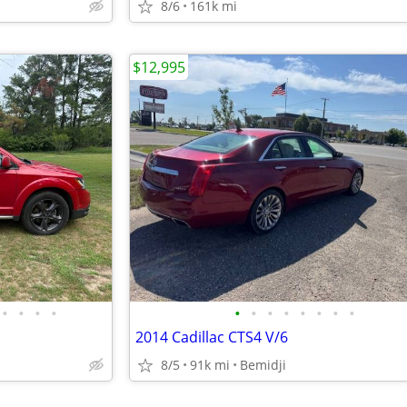
8/6
161k mi
$12,995
•
•
•
•
•
•
•
•
•
•
•
•
2014 Cadillac CTS4 V/6
8/5
91k mi
Bemidji