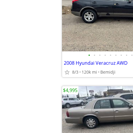
•
•
•
•
•
•
•
•
•
2008 Hyundai Veracruz AWD
8/3
120k mi
Bemidji
$4,995