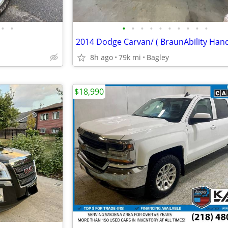
•
•
•
•
•
•
•
•
•
•
•
•
8h ago
79k mi
Bagley
$18,990