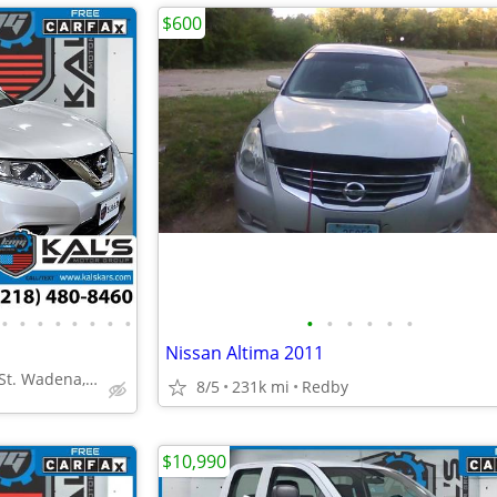
$600
•
•
•
•
•
•
•
•
•
•
•
•
•
•
Nissan Altima 2011
1000 N. Jefferson St. Wadena, MN 56482
8/5
231k mi
Redby
$10,990