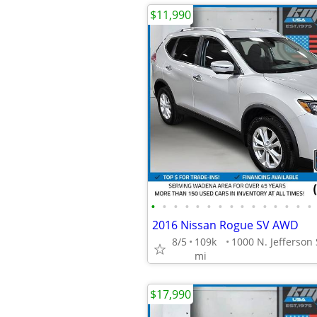
$11,990
•
•
•
•
•
•
•
•
•
•
•
•
•
•
•
2016 Nissan Rogue SV AWD
8/5
109k
mi
$17,990