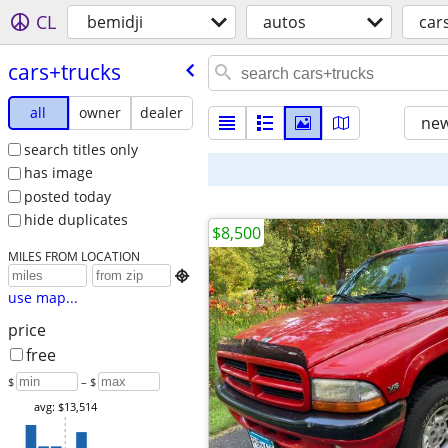
CL
bemidji
autos
car
cars+trucks
all
owner
dealer
new
search titles only
has image
posted today
hide duplicates
$8,500
MILES FROM LOCATION

use map...
price
free
$
– $
avg: $13,514