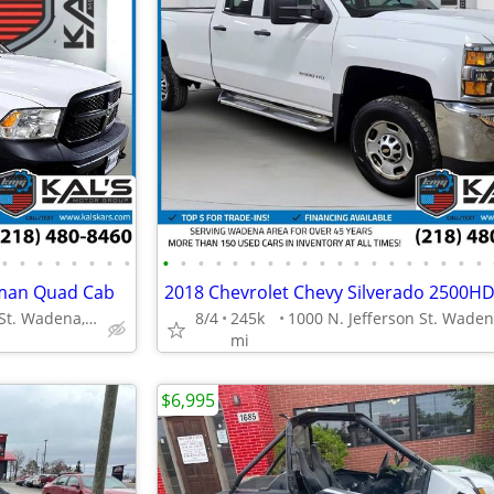
•
•
•
•
•
•
•
•
•
•
•
•
•
•
•
•
•
•
•
•
•
•
•
•
•
•
•
sman Quad Cab
1000 N. Jefferson St. Wadena, MN 56482
8/4
245k
mi
$6,995