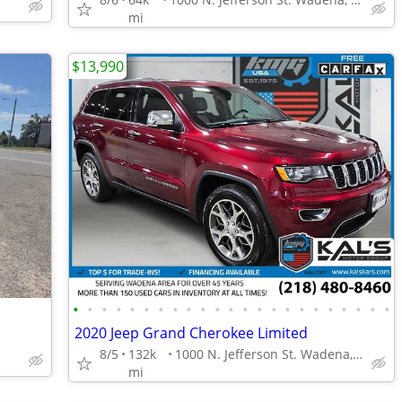
mi
$13,990
•
•
•
•
•
•
•
•
•
•
•
•
•
•
•
•
•
•
•
•
•
•
•
2020 Jeep Grand Cherokee Limited
8/5
132k
1000 N. Jefferson St. Wadena, MN 56482
mi