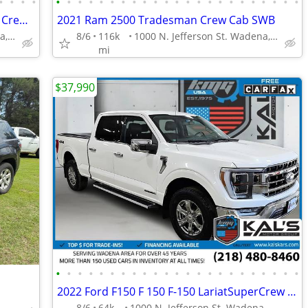
•
•
•
•
•
•
•
•
•
•
•
•
•
•
•
•
•
•
•
•
•
•
•
•
•
•
•
2017 Chevrolet Chevy Silverado 1500 LT Crew CabTruck
2021 Ram 2500 Tradesman Crew Cab SWB
1000 N. Jefferson St. Wadena, MN 56482
8/6
116k
1000 N. Jefferson St. Wadena, MN 56482
mi
$37,990
•
•
•
•
•
•
•
•
•
•
•
•
•
•
•
•
•
•
•
•
•
•
•
2022 Ford F150 F 150 F-150 LariatSuperCrew 55 ft Box
8/6
64k
1000 N. Jefferson St. Wadena, MN 56482