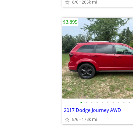
8/6
205k mi
$3,895
•
•
•
•
•
•
•
•
•
•
2017 Dodge Journey AWD
8/6
178k mi