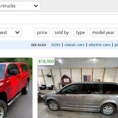
s+trucks
est
price
sold by
type
model year
SUVs
classic cars
electric cars
p
SEE ALSO
$18,900