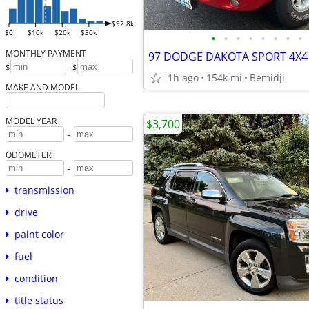
$92.8k
$0
$10k
$20k
$30k
•
•
•
•
•
•
•
•
MONTHLY PAYMENT
97 DODGE DAKOTA SPORT 4X4
-
$
$
1h ago
154k mi
Bemidji
MAKE AND MODEL
MODEL YEAR
$3,700
-
ODOMETER
-
transmission
drive
paint color
fuel
condition
title status