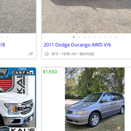
•
•
•
•
•
•
•
•
•
•
•
V/8
2011 Dodge Durango AWD V/6
8/3
160k mi
Bemidji
$1,650