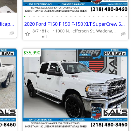
•
•
•
•
•
•
•
•
•
•
•
•
•
•
•
•
•
•
•
•
•
•
•
2014 Dodge Carvan/ ( BraunAbility Handicap Conversion Van )
2020 Ford F150 F 150 F-150 XLT SuperCrew 55-ft Bed
8/7
81k
1000 N. Jefferson St. Wadena, MN 56482
mi
$35,990