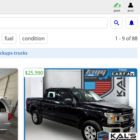
post
acct
fuel
condition
1 - 9
of 88
ickups-trucks
$25,990