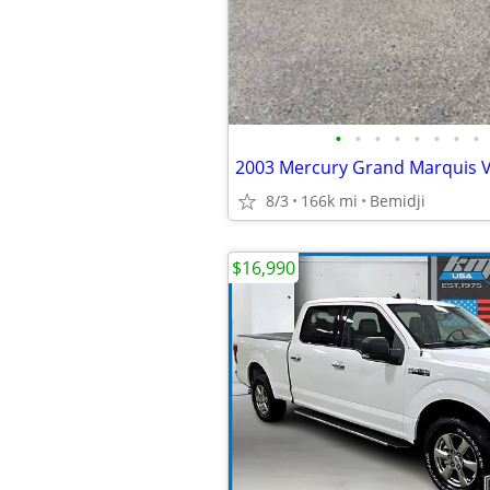
•
•
•
•
•
•
•
•
2003 Mercury Grand Marquis 
8/3
166k mi
Bemidji
$16,990