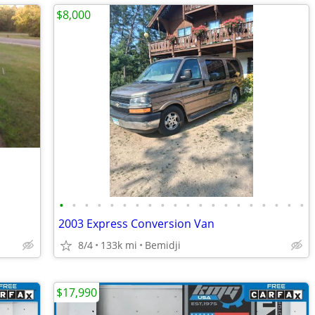
$8,000
•
•
•
•
•
•
•
•
•
•
•
•
•
•
•
•
•
•
•
•
2003 Express Conversion Van
8/4
133k mi
Bemidji
$17,990