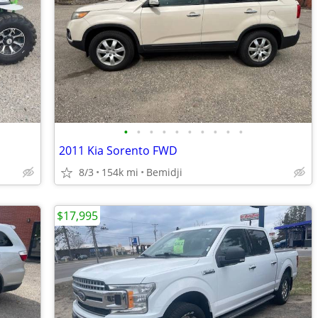
•
•
•
•
•
•
•
•
•
•
2011 Kia Sorento FWD
8/3
154k mi
Bemidji
$17,995