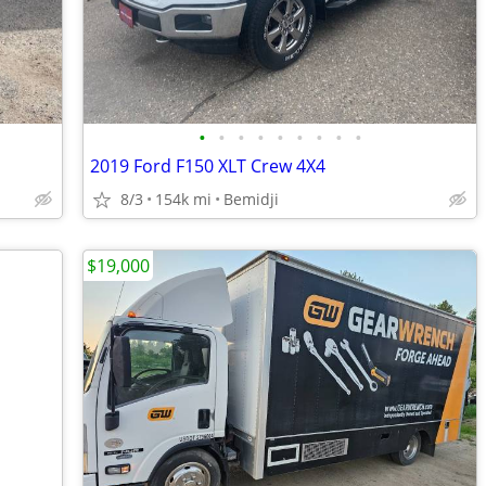
•
•
•
•
•
•
•
•
•
2019 Ford F150 XLT Crew 4X4
8/3
154k mi
Bemidji
$19,000